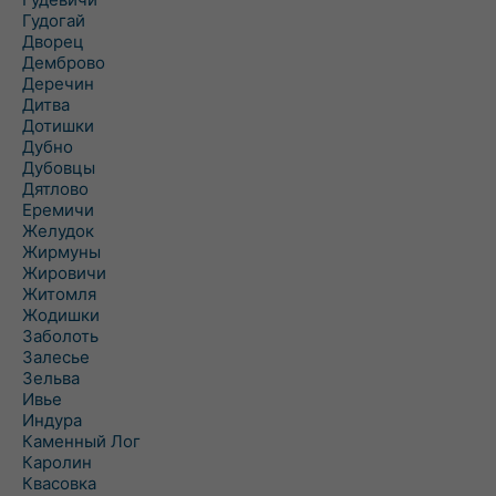
Гудогай
Дворец
Демброво
Деречин
Дитва
Дотишки
Дубно
Дубовцы
Дятлово
Еремичи
Желудок
Жирмуны
Жировичи
Житомля
Жодишки
Заболоть
Залесье
Зельва
Ивье
Индура
Каменный Лог
Каролин
Квасовка