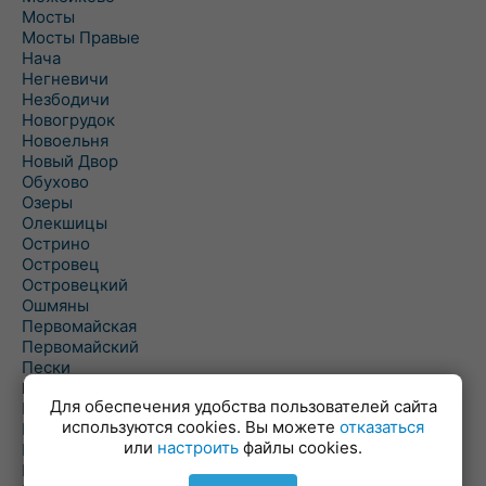
Мосты
Мосты Правые
Нача
Негневичи
Незбодичи
Новогрудок
Новоельня
Новый Двор
Обухово
Озеры
Олекшицы
Острино
Островец
Островецкий
Ошмяны
Первомайская
Первомайский
Пески
Петревичи
Для обеспечения удобства пользователей сайта
Погородно
используются cookies. Вы можете
отказаться
Пограничный
или
настроить
файлы cookies.
Подлабенье
Подольцы