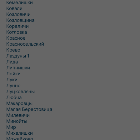
Кемелишки
Ковали
Козловичи
Козловщина
Кореличи
Котловка
Красное
Красносельский
Крево
Лаздуны 1
Лида
Липнишки
Лойки
Луки
Лунно
Луцковляны
Любча
Макаровцы
Малая Берестовица
Милевичи
Минойты
Мир
Михалишки
Можейково