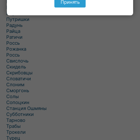
Подороск
Принять
Поречье
Порозово
Путришки
Радунь
Райца
Ратичи
Роcсь
Рожанка
Россь
Свислочь
Скидель
Скрибовцы
Словатичи
Слоним
Сморгонь
Солы
Сопоцкин
Станция Ошмяны
Субботники
Тарново
Трабы
Трокели
Турец