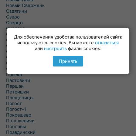
Новый Свержень
Оздятичи
Озеро
Озерцо
Околово
Октябрь
Для обеспечения удобства пользователей сайта
Октябрьский
используются cookies. Вы можете
отказаться
Олехновичи
или
настроить
файлы cookies.
Омговичи
Оношки
Принять
Осовец
Острошицкий Городок
Пасека
Пастовичи
Першаи
Петришки
Плещеницы
Погост
Погост-1
Покрашево
Положевичи
Поплавы
Правдинский