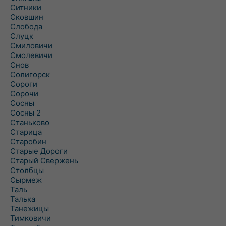
Ситники
Сковшин
Слобода
Слуцк
Смиловичи
Смолевичи
Снов
Солигорск
Сороги
Сорочи
Сосны
Сосны 2
Станьково
Старица
Старобин
Старые Дороги
Старый Свержень
Столбцы
Сырмеж
Таль
Талька
Танежицы
Тимковичи