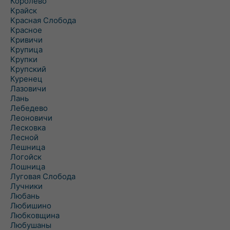
Королево
Крайск
Красная Слобода
Красное
Кривичи
Крупица
Крупки
Крупский
Куренец
Лазовичи
Лань
Лебедево
Леоновичи
Лесковка
Лесной
Лешница
Логойск
Лошница
Луговая Слобода
Лучники
Любань
Любишино
Любковщина
Любушаны