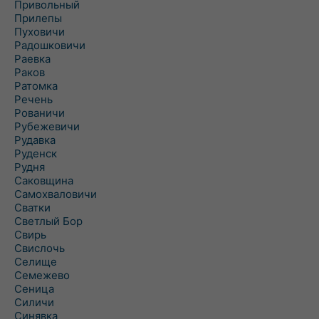
Привольный
Прилепы
Пуховичи
Радошковичи
Раевка
Раков
Ратомка
Речень
Рованичи
Рубежевичи
Рудавка
Руденск
Рудня
Саковщина
Самохваловичи
Сватки
Светлый Бор
Свирь
Свислочь
Селище
Семежево
Сеница
Силичи
Синявка