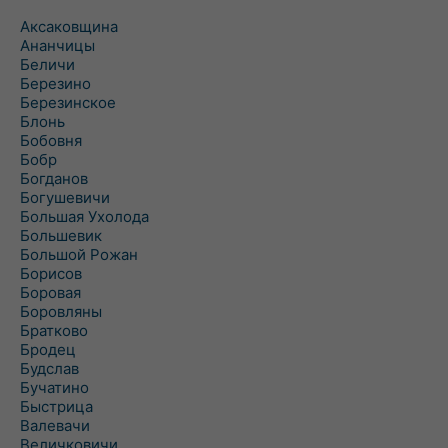
Аксаковщина
Ананчицы
Беличи
Березино
Березинское
Блонь
Бобовня
Бобр
Богданов
Богушевичи
Большая Ухолода
Большевик
Большой Рожан
Борисов
Боровая
Боровляны
Братково
Бродец
Будслав
Бучатино
Быстрица
Валевачи
Величковичи