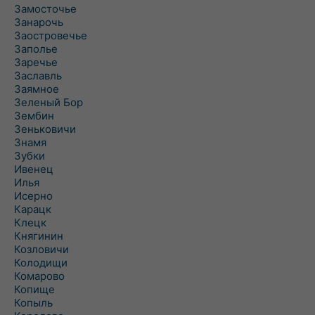
Замосточье
Занарочь
Заостровечье
Заполье
Заречье
Заславль
Заямное
Зеленый Бор
Зембин
Зеньковичи
Знамя
Зубки
Ивенец
Илья
Исерно
Карацк
Клецк
Княгинин
Козловичи
Колодищи
Комарово
Копище
Копыль