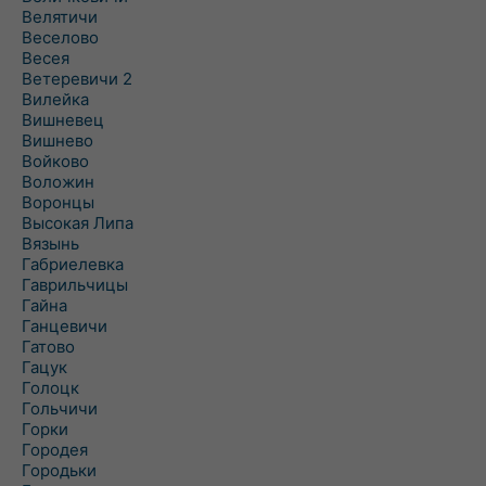
Велятичи
Веселово
Весея
Ветеревичи 2
Вилейка
Вишневец
Вишнево
Войково
Воложин
Воронцы
Высокая Липа
Вязынь
Габриелевка
Гаврильчицы
Гайна
Ганцевичи
Гатово
Гацук
Голоцк
Гольчичи
Горки
Городея
Городьки