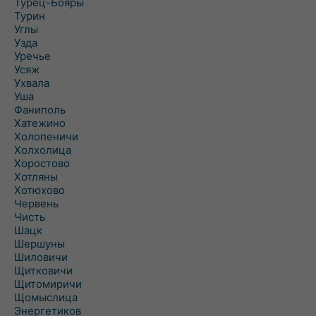
Турец-Бояры
Турин
Углы
Узда
Уречье
Усяж
Ухвала
Уша
Фаниполь
Хатежино
Холопеничи
Холхолица
Хоростово
Хотляны
Хотюхово
Червень
Чисть
Шацк
Шершуны
Шиловичи
Щитковичи
Щитомиричи
Щомыслица
Энергетиков