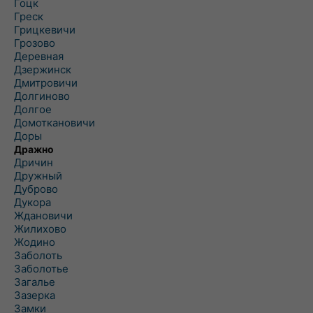
Гоцк
Греск
Грицкевичи
Грозово
Деревная
Дзержинск
Дмитровичи
Долгиново
Долгое
Домоткановичи
Доры
Дражно
Дричин
Дружный
Дуброво
Дукора
Ждановичи
Жилихово
Жодино
Заболоть
Заболотье
Загалье
Зазерка
Замки