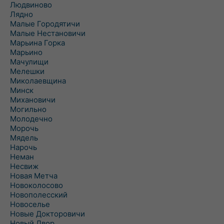
Людвиново
Лядно
Малые Городятичи
Малые Нестановичи
Марьина Горка
Марьино
Мачулищи
Мелешки
Миколаевщина
Минск
Михановичи
Могильно
Молодечно
Морочь
Мядель
Нарочь
Неман
Несвиж
Новая Метча
Новоколосово
Новополесский
Новоселье
Новые Докторовичи
Новый Двор