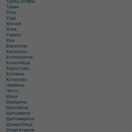
Турец-Бояры
Турин
Углы
Узда
Уречье
Усяж
Ухвала
Уша
Фаниполь
Хатежино
Холопеничи
Холхолица
Хоростово
Хотляны
Хотюхово
Червень
Чисть
Шацк
Шершуны
Шиловичи
Щитковичи
Щитомиричи
Щомыслица
Энергетиков