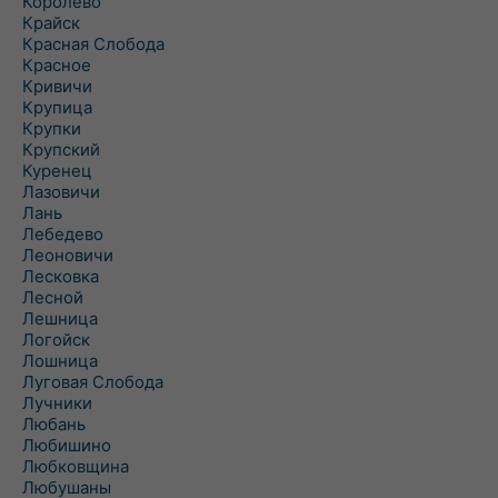
Королево
Крайск
Красная Слобода
Красное
Кривичи
Крупица
Крупки
Крупский
Куренец
Лазовичи
Лань
Лебедево
Леоновичи
Лесковка
Лесной
Лешница
Логойск
Лошница
Луговая Слобода
Лучники
Любань
Любишино
Любковщина
Любушаны