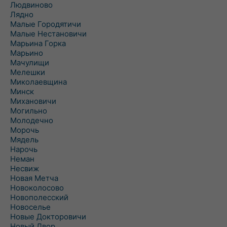
Людвиново
Лядно
Малые Городятичи
Малые Нестановичи
Марьина Горка
Марьино
Мачулищи
Мелешки
Миколаевщина
Минск
Михановичи
Могильно
Молодечно
Морочь
Мядель
Нарочь
Неман
Несвиж
Новая Метча
Новоколосово
Новополесский
Новоселье
Новые Докторовичи
Новый Двор