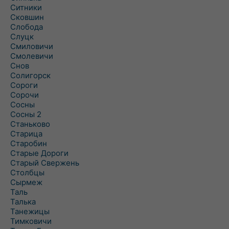
Ситники
Сковшин
Слобода
Слуцк
Смиловичи
Смолевичи
Снов
Солигорск
Сороги
Сорочи
Сосны
Сосны 2
Станьково
Старица
Старобин
Старые Дороги
Старый Свержень
Столбцы
Сырмеж
Таль
Талька
Танежицы
Тимковичи