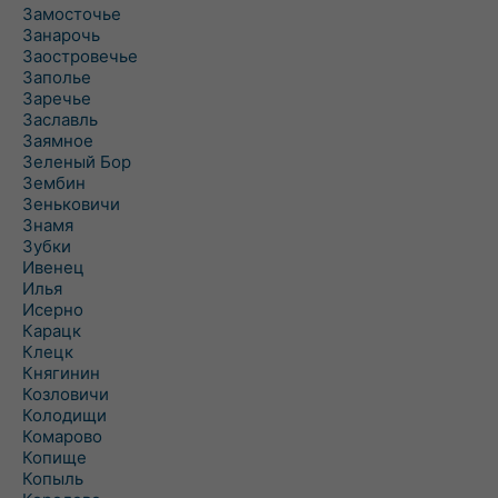
Замосточье
Занарочь
Заостровечье
Заполье
Заречье
Заславль
Заямное
Зеленый Бор
Зембин
Зеньковичи
Знамя
Зубки
Ивенец
Илья
Исерно
Карацк
Клецк
Княгинин
Козловичи
Колодищи
Комарово
Копище
Копыль