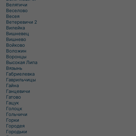
Велятичи
Веселово
Весея
Ветеревичи 2
Вилейка
Вишневец
Вишнево
Войково
Воложин
Воронцы
Высокая Липа
Вязынь
Габриелевка
Гаврильчицы
Гайна
Ганцевичи
Гатово
Гацук
Голоцк
Гольчичи
Горки
Городея
Городьки