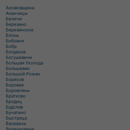
Аксаковщина
Ананчицы
Беличи
Березино
Березинское
Блонь
Бобовня
Бобр
Богданов
Богушевичи
Большая Ухолода
Большевик
Большой Рожан
Борисов
Боровая
Боровляны
Братково
Бродец
Будслав
Бучатино
Быстрица
Валевачи
Величковичи