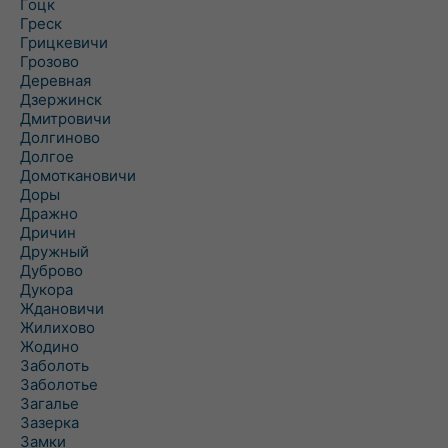
Гоцк
Греск
Грицкевичи
Грозово
Деревная
Дзержинск
Дмитровичи
Долгиново
Долгое
Домоткановичи
Доры
Дражно
Дричин
Дружный
Дуброво
Дукора
Ждановичи
Жилихово
Жодино
Заболоть
Заболотье
Загалье
Зазерка
Замки