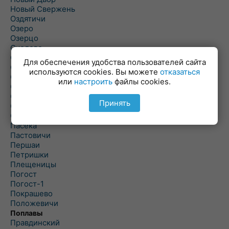
Новый Свержень
Оздятичи
Озеро
Озерцо
Околово
Октябрь
Для обеспечения удобства пользователей сайта
Октябрьский
используются cookies. Вы можете
отказаться
Олехновичи
или
настроить
файлы cookies.
Омговичи
Оношки
Принять
Осовец
Острошицкий Городок
Пасека
Пастовичи
Першаи
Петришки
Плещеницы
Погост
Погост-1
Покрашево
Положевичи
Поплавы
Правдинский