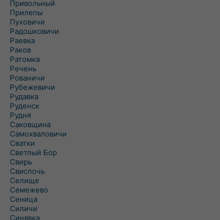
Привольный
Прилепы
Пуховичи
Радошковичи
Раевка
Раков
Ратомка
Речень
Рованичи
Рубежевичи
Рудавка
Руденск
Рудня
Саковщина
Самохваловичи
Сватки
Светлый Бор
Свирь
Свислочь
Селище
Семежево
Сеница
Силичи
Синявка