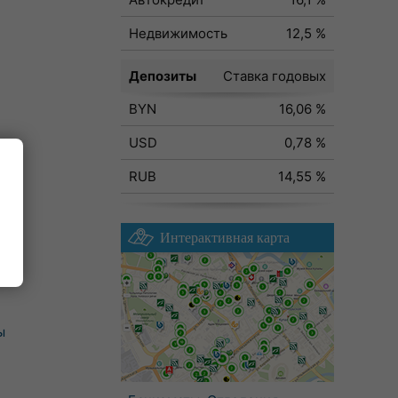
Недвижимость
12,5 %
Депозиты
Ставка годовых
BYN
16,06 %
USD
0,78 %
RUB
14,55 %
Интерактивная карта
ы