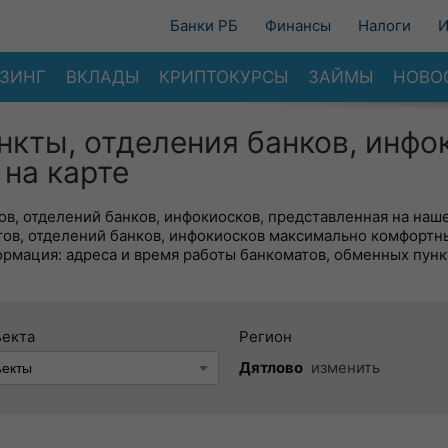
Банки РБ
Финансы
Налоги
И
ЗИНГ
ВКЛАДЫ
КРИПТОКУРСЫ
ЗАЙМЫ
НОВО
нкты, отделения банков, инфо
на карте
в, отделений банков, инфокиосков, представленная на наше
тов, отделений банков, инфокиосков максимально комфортн
ормация: адреса и время работы банкоматов, обменных пунк
ъекта
Регион
Дятлово
изменить