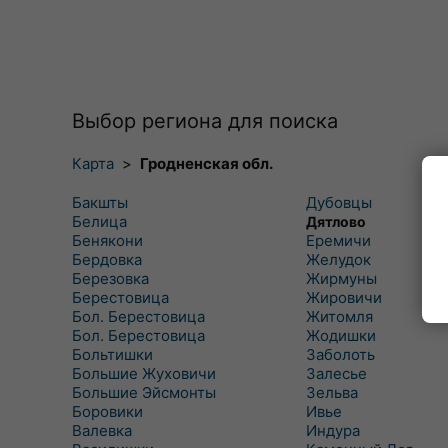
Выбор региона для поиска
Карта
>
Гродненская обл.
Бакшты
Дубовцы
Белица
Дятлово
Бенякони
Еремичи
Бердовка
Желудок
Березовка
Жирмуны
Берестовица
Жировичи
Бол. Берестовица
Житомля
Бол. Берестовица
Жодишки
Больтишки
Заболоть
Большие Жуховичи
Залесье
Большие Эйсмонты
Зельва
Боровики
Ивье
Валевка
Индура