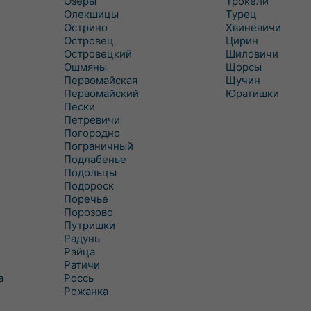
Озеры
Трокели
Олекшицы
Турец
Острино
Хвиневичи
Островец
Цирин
Островецкий
Шиловичи
Ошмяны
Щорсы
Первомайская
Щучин
Первомайский
Юратишки
Пески
Петревичи
Погородно
Пограничный
Подлабенье
Подольцы
Подороск
Поречье
Порозово
Путришки
Радунь
Райца
Ратичи
а
Роcсь
Рожанка