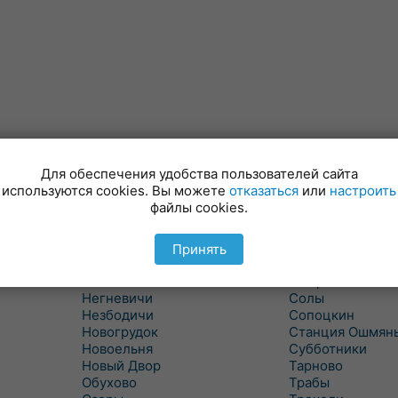
Для обеспечения удобства пользователей сайта
Минойты
Россь
используются cookies. Вы можете
отказаться
или
настроить
Мир
Свислочь
файлы cookies.
Михалишки
Скидель
Можейково
Скрибовцы
Мосты
Словатичи
Принять
Мосты Правые
Слоним
Нача
Сморгонь
Негневичи
Солы
Незбодичи
Сопоцкин
Новогрудок
Станция Ошмян
Новоельня
Субботники
Новый Двор
Тарново
Обухово
Трабы