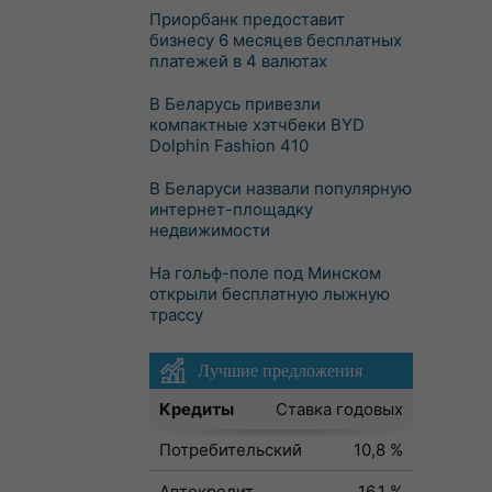
Приорбанк предоставит
бизнесу 6 месяцев бесплатных
платежей в 4 валютах
В Беларусь привезли
компактные хэтчбеки BYD
Dolphin Fashion 410
В Беларуси назвали популярную
интернет-площадку
недвижимости
На гольф-поле под Минском
открыли бесплатную лыжную
трассу
Лучшие предложения
Кредиты
Ставка годовых
Потребительский
10,8 %
Автокредит
16,1 %