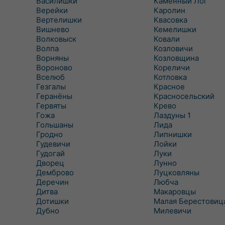
Василишки
Каменный Лог
Верейки
Каролин
Вертелишки
Квасовка
Вишнево
Кемелишки
Волковыск
Ковали
Волпа
Козловичи
Ворняны
Козловщина
Вороново
Кореличи
Вселюб
Котловка
Гезгалы
Красное
Геранёны
Красносельский
Гервяты
Крево
Гожа
Лаздуны 1
Гольшаны
Лида
Гродно
Липнишки
Гудевичи
Лойки
Гудогай
Луки
Дворец
Лунно
Демброво
Луцковляны
Деречин
Любча
Дитва
Макаровцы
Дотишки
Малая Берестовиц
Дубно
Милевичи