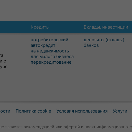
Кредиты
Вклады, инвестиции
потребительский
депозиты (вклады)
автокредит
банков
на недвижимость
та
для малого бизнеса
и с
перекредитование
сурс
ности
Политика cookie
Условия использования
Услуги
не является рекомендацией или офертой и носит информационно-с