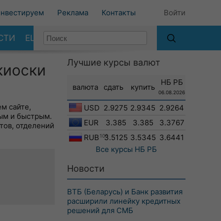
нвестируем
Реклама
Контакты
Войти
СТИ
ЕЩЕ
Лучшие курсы валют
киоски
НБ РБ
валюта
сдать
купить
06.08.2026
м сайте,
USD
2.9275
2.9345
2.9264
ым и быстрым.
EUR
3.385
3.385
3.3767
тов, отделений
RUB
100
3.5125
3.5345
3.6441
Все курсы
НБ РБ
Новости
ВТБ (Беларусь) и Банк развития
расширили линейку кредитных
решений для СМБ