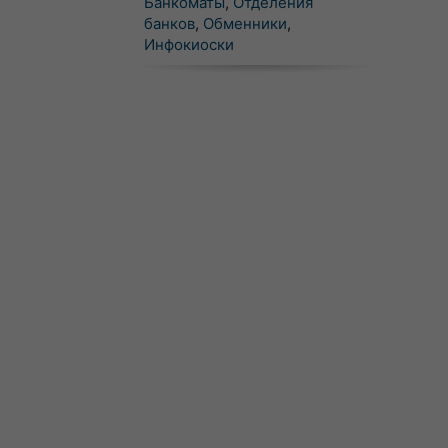
Банкоматы
,
Отделения
банков
,
Обменники
,
Инфокиоски