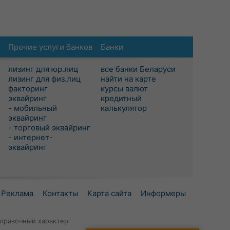
Прочие услуги банков
Банки
лизинг для юр.лиц
все банки Беларуси
лизинг для физ.лиц
найти на карте
факторинг
курсы валют
эквайринг
кредитный
- мобильный
калькулятор
эквайринг
- торговый эквайринг
- интернет-
эквайринг
Реклама
Контакты
Карта сайта
Информеры
правочный характер.