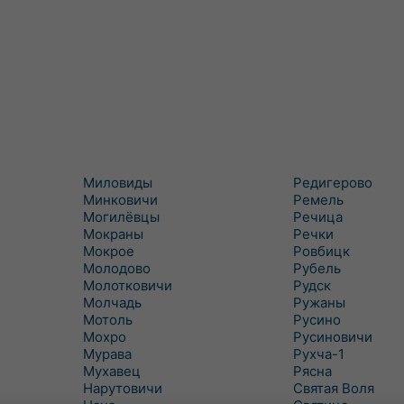
Миловиды
Редигерово
Минковичи
Ремель
Могилёвцы
Речица
Мокраны
Речки
Мокрое
Ровбицк
Молодово
Рубель
Молотковичи
Рудск
Молчадь
Ружаны
Мотоль
Русино
Мохро
Русиновичи
Мурава
Рухча-1
Мухавец
Рясна
Нарутовичи
Святая Воля