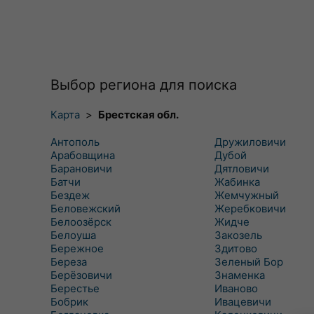
Выбор региона для поиска
Карта
>
Брестская обл.
Антополь
Дружиловичи
Арабовщина
Дубой
Барановичи
Дятловичи
Батчи
Жабинка
Бездеж
Жемчужный
Беловежский
Жеребковичи
Белоозёрск
Жидче
Белоуша
Закозель
Бережное
Здитово
Береза
Зеленый Бор
Берёзовичи
Знаменка
Берестье
Иваново
Бобрик
Ивацевичи