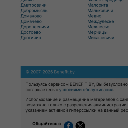
Дмитровичи
Малорита
Добромысль
Мальковичи
Доманово
Медно
Домачево
Междулесье
Доропеевичи
Межлесье
Достоево
Мерчицы
Дрогичин
Микашевичи
© 2007-2026 Benefit.by
Пользуясь сервисом BENEFIT BY, Вы безусловно
соглашаетесь с
условиями обслуживания
.
Использование и размещение материалов с сай
возможно только с разрешения администрации 
указанием активной гиперссылки на данный ре
Общайтесь с