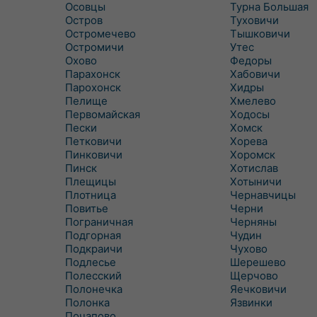
Осовцы
Турна Большая
Остров
Туховичи
Остромечево
Тышковичи
Остромичи
Утес
Охово
Федоры
Парахонск
Хабовичи
Парохонск
Хидры
Пелище
Хмелево
Первомайская
Ходосы
Пески
Хомск
Петковичи
Хорева
Пинковичи
Хоромск
Пинск
Хотислав
Плещицы
Хотыничи
Плотница
Чернавчицы
Повитье
Черни
Пограничная
Черняны
Подгорная
Чудин
Подкраичи
Чухово
Подлесье
Шерешево
Полесский
Щерчово
Полонечка
Яечковичи
Полонка
Язвинки
Почапово