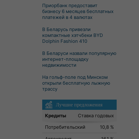
Приорбанк предоставит
бизнесу 6 месяцев бесплатных
платежей в 4 валютах
В Беларусь привезли
компактные хэтчбеки BYD
Dolphin Fashion 410
В Беларуси назвали популярную
интернет-площадку
недвижимости
На гольф-поле под Минском
открыли бесплатную лыжную
трассу
Лучшие предложения
Кредиты
Ставка годовых
Потребительский
10,8 %
Автокредит
16,1 %