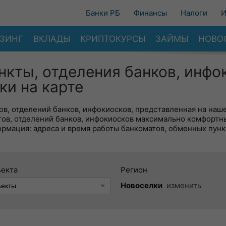
Банки РБ
Финансы
Налоги
И
ЗИНГ
ВКЛАДЫ
КРИПТОКУРСЫ
ЗАЙМЫ
НОВО
нкты, отделения банков, инфо
ки на карте
в, отделений банков, инфокиосков, представленная на наше
тов, отделений банков, инфокиосков максимально комфортн
ормация: адреса и время работы банкоматов, обменных пунк
ъекта
Регион
Новоселки
изменить