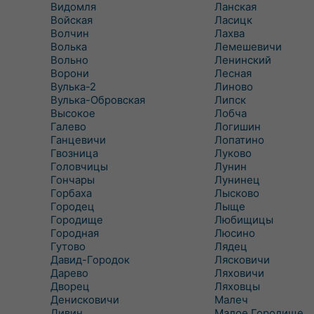
Видомля
Ланская
Войская
Ласицк
Волчин
Лахва
Волька
Лемешевичи
Вольно
Ленинский
Ворони
Лесная
Вулька-2
Линово
Вулька-Обровская
Липск
Высокое
Лобча
Галево
Логишин
Ганцевичи
Лопатино
Гвозница
Луково
Головчицы
Лунин
Гончары
Лунинец
Горбаха
Лысково
Городец
Лыще
Городище
Любищицы
Городная
Люсино
Гутово
Лядец
Давид-Городок
Лясковичи
Дарево
Ляховичи
Дворец
Ляховцы
Денисковичи
Малеч
Дивин
Малое Городище