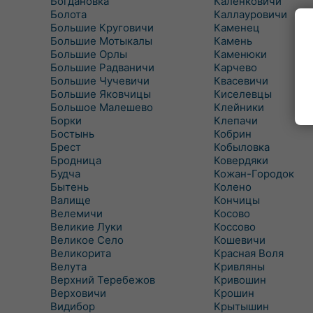
Богдановка
Каленковичи
Болота
Каллауровичи
Большие Круговичи
Каменец
Большие Мотыкалы
Камень
Большие Орлы
Каменюки
Большие Радваничи
Карчево
Большие Чучевичи
Квасевичи
Большие Яковчицы
Киселевцы
Большое Малешево
Клейники
Борки
Клепачи
Бостынь
Кобрин
Брест
Кобыловка
Бродница
Ковердяки
Будча
Кожан-Городок
Бытень
Колено
Валище
Кончицы
Велемичи
Косово
Великие Луки
Коссово
Великое Село
Кошевичи
Великорита
Красная Воля
Велута
Кривляны
Верхний Теребежов
Кривошин
Верховичи
Крошин
Видибор
Крытышин