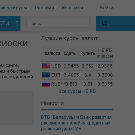
нвестируем
Реклама
Контакты
Войти
СТИ
ЕЩЕ
Лучшие курсы валют
киоски
НБ РБ
валюта
сдать
купить
07.08.2026
м сайте,
USD
2.9455
2.952
2.9386
ым и быстрым.
EUR
3.4005
3.4
3.3908
тов, отделений
RUB
100
3.513
3.51
3.6365
Все курсы
НБ РБ
Новости
ВТБ (Беларусь) и Банк развития
расширили линейку кредитных
решений для СМБ