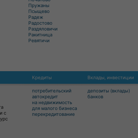
Пружаны
Псыщево
Радеж
Радостово
Раздяловичи
Ракитница
Ревятичи
Кредиты
Вклады, инвестиции
потребительский
депозиты (вклады)
автокредит
банков
на недвижимость
та
для малого бизнеса
и с
перекредитование
сурс