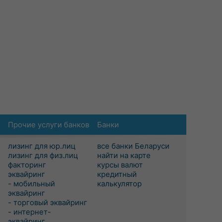
Прочие услуги банков
Банки
лизинг для юр.лиц
все банки Беларуси
лизинг для физ.лиц
найти на карте
факторинг
курсы валют
эквайринг
кредитный
- мобильный
калькулятор
эквайринг
- торговый эквайринг
- интернет-
эквайринг