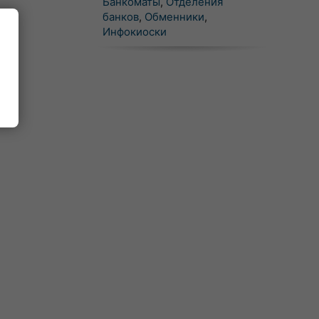
Банкоматы
,
Отделения
банков
,
Обменники
,
Инфокиоски