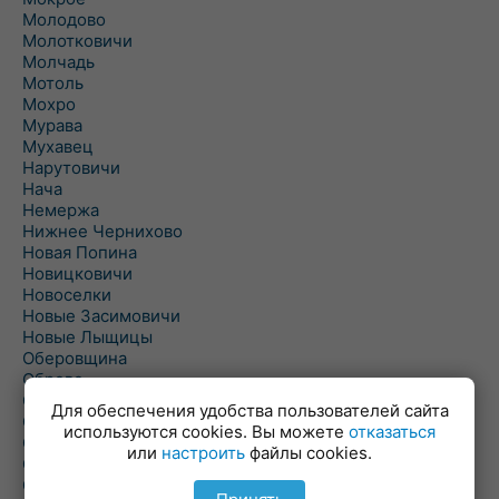
Молодово
Молотковичи
Молчадь
Мотоль
Мохро
Мурава
Мухавец
Нарутовичи
Нача
Немержа
Нижнее Чернихово
Новая Попина
Новицковичи
Новоселки
Новые Засимовичи
Новые Лыщицы
Оберовщина
Оброво
Огаревичи
Для обеспечения удобства пользователей сайта
Одрижин
используются cookies. Вы можете
отказаться
Оздамичи
или
настроить
файлы cookies.
Озяты
Олтуш