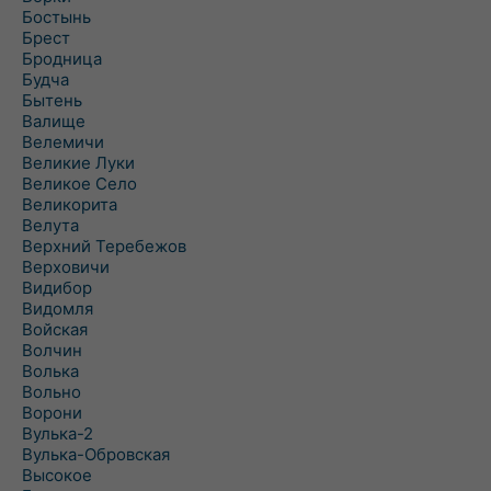
Бостынь
Брест
Бродница
Будча
Бытень
Валище
Велемичи
Великие Луки
Великое Село
Великорита
Велута
Верхний Теребежов
Верховичи
Видибор
Видомля
Войская
Волчин
Волька
Вольно
Ворони
Вулька-2
Вулька-Обровская
Высокое