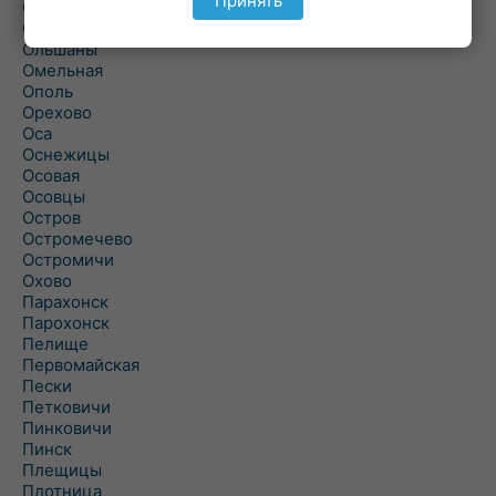
Принять
Ольманы
Ольпень
Ольшаны
Омельная
Ополь
Орехово
Оса
Оснежицы
Осовая
Осовцы
Остров
Остромечево
Остромичи
Охово
Парахонск
Парохонск
Пелище
Первомайская
Пески
Петковичи
Пинковичи
Пинск
Плещицы
Плотница