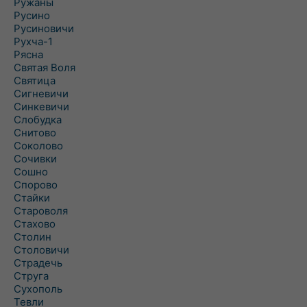
Ружаны
Русино
Русиновичи
Рухча-1
Рясна
Святая Воля
Святица
Сигневичи
Синкевичи
Слобудка
Снитово
Соколово
Сочивки
Сошно
Спорово
Стайки
Староволя
Стахово
Столин
Столовичи
Страдечь
Струга
Сухополь
Тевли