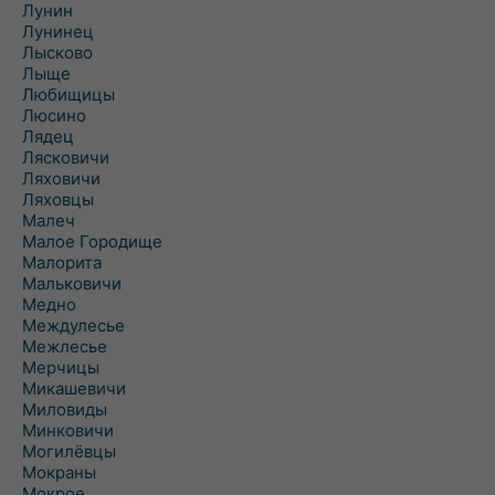
Лунин
Лунинец
Лысково
Лыще
Любищицы
Люсино
Лядец
Лясковичи
Ляховичи
Ляховцы
Малеч
Малое Городище
Малорита
Мальковичи
Медно
Междулесье
Межлесье
Мерчицы
Микашевичи
Миловиды
Минковичи
Могилёвцы
Мокраны
Мокрое