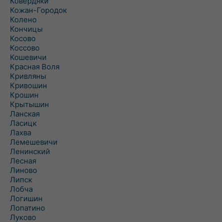
Ковердяки
Кожан-Городок
Колено
Кончицы
Косово
Коссово
Кошевичи
Красная Воля
Кривляны
Кривошин
Крошин
Крытышин
Ланская
Ласицк
Лахва
Лемешевичи
Ленинский
Лесная
Линово
Липск
Лобча
Логишин
Лопатино
Луково