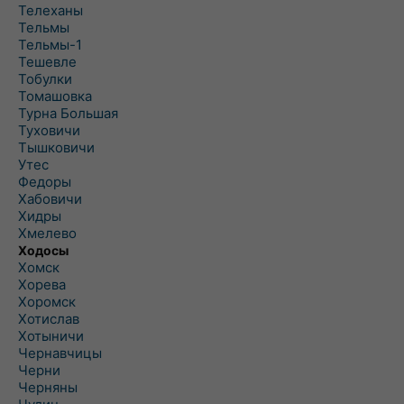
Телеханы
Тельмы
Тельмы-1
Тешевле
Тобулки
Томашовка
Турна Большая
Туховичи
Тышковичи
Утес
Федоры
Хабовичи
Хидры
Хмелево
Ходосы
Хомск
Хорева
Хоромск
Хотислав
Хотыничи
Чернавчицы
Черни
Черняны