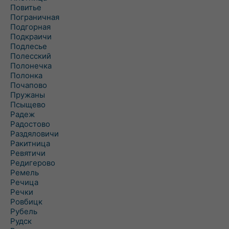
Повитье
Пограничная
Подгорная
Подкраичи
Подлесье
Полесский
Полонечка
Полонка
Почапово
Пружаны
Псыщево
Радеж
Радостово
Раздяловичи
Ракитница
Ревятичи
Редигерово
Ремель
Речица
Речки
Ровбицк
Рубель
Рудск