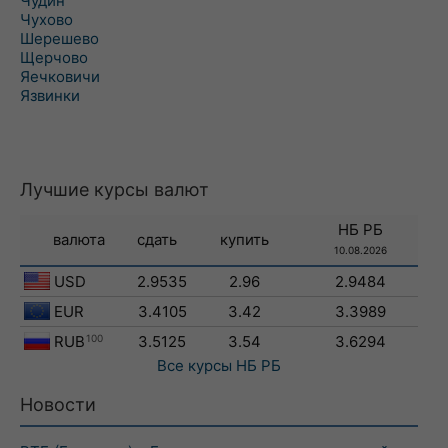
Чудин
Чухово
Шерешево
Щерчово
Яечковичи
Язвинки
Лучшие курсы валют
НБ РБ
валюта
сдать
купить
10.08.2026
USD
2.9535
2.96
2.9484
EUR
3.4105
3.42
3.3989
RUB
100
3.5125
3.54
3.6294
Все курсы
НБ РБ
Новости