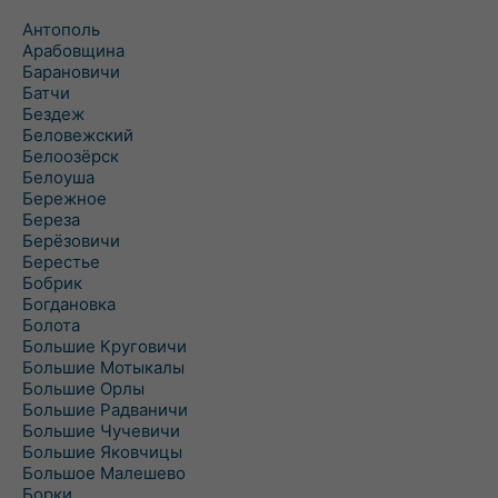
Антополь
Арабовщина
Барановичи
Батчи
Бездеж
Беловежский
Белоозёрск
Белоуша
Бережное
Береза
Берёзовичи
Берестье
Бобрик
Богдановка
Болота
Большие Круговичи
Большие Мотыкалы
Большие Орлы
Большие Радваничи
Большие Чучевичи
Большие Яковчицы
Большое Малешево
Борки