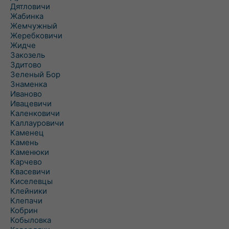
Дятловичи
Жабинка
Жемчужный
Жеребковичи
Жидче
Закозель
Здитово
Зеленый Бор
Знаменка
Иваново
Ивацевичи
Каленковичи
Каллауровичи
Каменец
Камень
Каменюки
Карчево
Квасевичи
Киселевцы
Клейники
Клепачи
Кобрин
Кобыловка