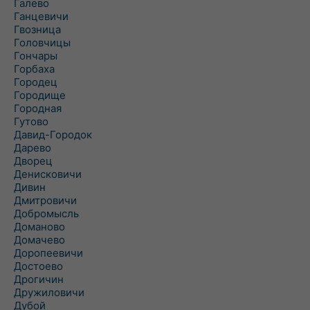
Галево
Ганцевичи
Гвозница
Головчицы
Гончары
Горбаха
Городец
Городище
Городная
Гутово
Давид-Городок
Дарево
Дворец
Денисковичи
Дивин
Дмитровичи
Добромысль
Доманово
Домачево
Доропеевичи
Достоево
Дрогичин
Дружиловичи
Дубой