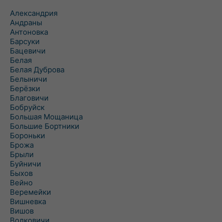
Александрия
Андраны
Антоновка
Барсуки
Бацевичи
Белая
Белая Дуброва
Белыничи
Берёзки
Благовичи
Бобруйск
Большая Мощаница
Большие Бортники
Бороньки
Брожа
Брыли
Буйничи
Быхов
Вейно
Веремейки
Вишневка
Вишов
Волковичи