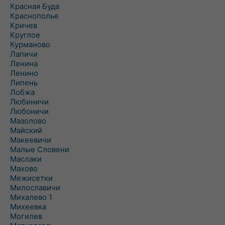
Красная Буда
Краснополье
Кричев
Круглое
Курманово
Лапичи
Ленина
Ленино
Липень
Лобжа
Любиничи
Любоничи
Мазолово
Майский
Макеевичи
Малые Словени
Маслаки
Махово
Межисетки
Милославичи
Михалево 1
Михеевка
Могилев