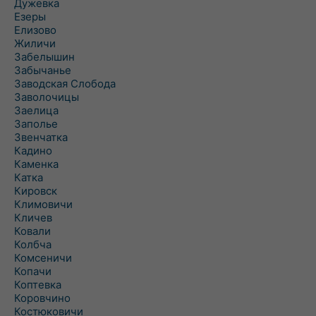
Дужевка
Езеры
Елизово
Жиличи
Забелышин
Забычанье
Заводская Слобода
Заволочицы
Заелица
Заполье
Звенчатка
Кадино
Каменка
Катка
Кировск
Климовичи
Кличев
Ковали
Колбча
Комсеничи
Копачи
Коптевка
Коровчино
Костюковичи