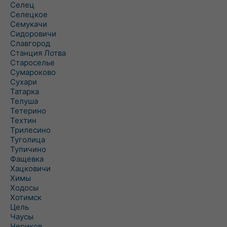
Селец
Селецкое
Семукачи
Сидоровичи
Славгород
Станция Лотва
Староселье
Сумароково
Сухари
Татарка
Телуша
Тетерино
Техтин
Трилесино
Туголица
Тупичино
Фащевка
Хацковичи
Химы
Ходосы
Хотимск
Цель
Чаусы
Чериков