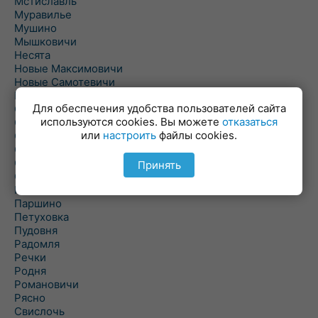
Мстиславль
Муравилье
Мушино
Мышковичи
Несята
Новые Максимовичи
Новые Самотевичи
Новый Быхов
Для обеспечения удобства пользователей сайта
Овсянка
используются cookies. Вы можете
отказаться
Ордать
или
настроить
файлы cookies.
Ореховка
Осиновка
Осиповичи
Принять
Осово
Павловичи
Паршино
Петуховка
Пудовня
Радомля
Речки
Родня
Романовичи
Рясно
Свислочь