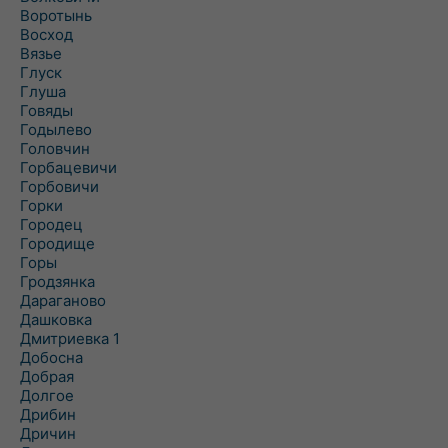
Воротынь
Восход
Вязье
Глуск
Глуша
Говяды
Годылево
Головчин
Горбацевичи
Горбовичи
Горки
Городец
Городище
Горы
Гродзянка
Дараганово
Дашковка
Дмитриевка 1
Добосна
Добрая
Долгое
Дрибин
Дричин