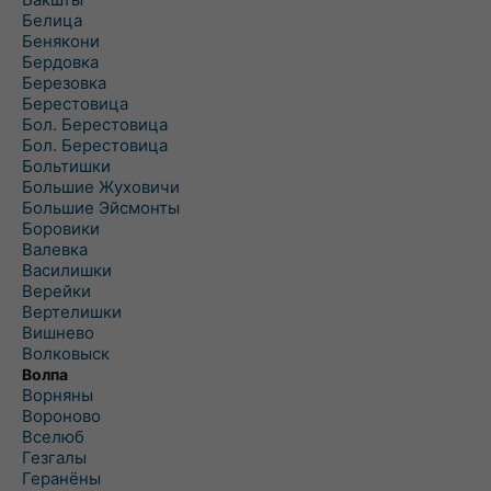
Белица
Бенякони
Бердовка
Березовка
Берестовица
Бол. Берестовица
Бол. Берестовица
Больтишки
Большие Жуховичи
Большие Эйсмонты
Боровики
Валевка
Василишки
Верейки
Вертелишки
Вишнево
Волковыск
Волпа
Ворняны
Вороново
Вселюб
Гезгалы
Геранёны