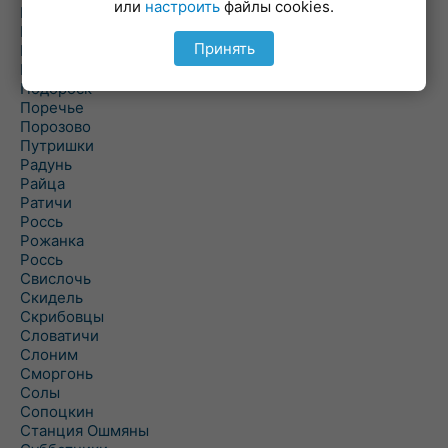
или
настроить
файлы cookies.
Погородно
Пограничный
Принять
Подлабенье
Подольцы
Подороск
Поречье
Порозово
Путришки
Радунь
Райца
Ратичи
Роcсь
Рожанка
Россь
Свислочь
Скидель
Скрибовцы
Словатичи
Слоним
Сморгонь
Солы
Сопоцкин
Станция Ошмяны