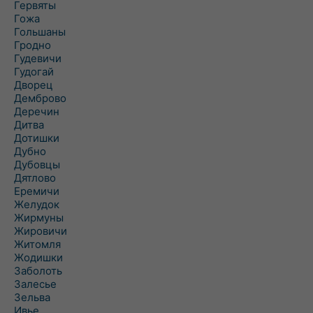
Гервяты
Гожа
Гольшаны
Гродно
Гудевичи
Гудогай
Дворец
Демброво
Деречин
Дитва
Дотишки
Дубно
Дубовцы
Дятлово
Еремичи
Желудок
Жирмуны
Жировичи
Житомля
Жодишки
Заболоть
Залесье
Зельва
Ивье