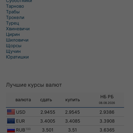
Субботники
Тарново
Трабы
Трокели
Турец
Хвиневичи
Цирин
Шиловичи
Щорсы
Щучин
Юратишки
Лучшие курсы валют
НБ РБ
валюта
сдать
купить
08.08.2026
USD
2.9455
2.9545
2.9386
EUR
3.4005
3.4085
3.3908
RUB
100
3.501
3.51
3.6365