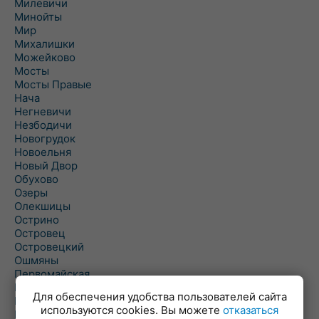
Милевичи
Минойты
Мир
Михалишки
Можейково
Мосты
Мосты Правые
Нача
Негневичи
Незбодичи
Новогрудок
Новоельня
Новый Двор
Обухово
Озеры
Олекшицы
Острино
Островец
Островецкий
Ошмяны
Первомайская
Первомайский
Для обеспечения удобства пользователей сайта
Пески
используются cookies. Вы можете
отказаться
Петревичи