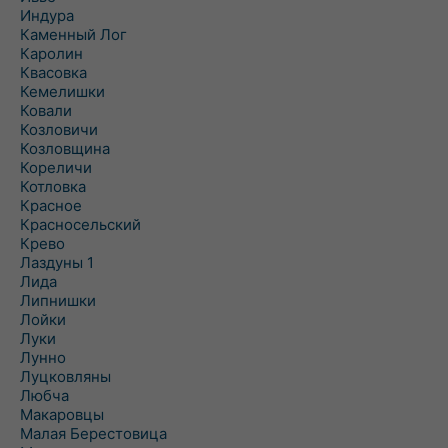
Индура
Каменный Лог
Каролин
Квасовка
Кемелишки
Ковали
Козловичи
Козловщина
Кореличи
Котловка
Красное
Красносельский
Крево
Лаздуны 1
Лида
Липнишки
Лойки
Луки
Лунно
Луцковляны
Любча
Макаровцы
Малая Берестовица