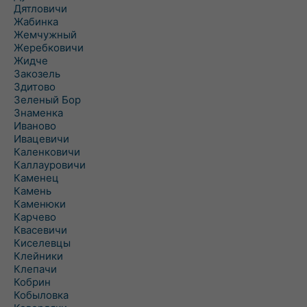
Дятловичи
Жабинка
Жемчужный
Жеребковичи
Жидче
Закозель
Здитово
Зеленый Бор
Знаменка
Иваново
Ивацевичи
Каленковичи
Каллауровичи
Каменец
Камень
Каменюки
Карчево
Квасевичи
Киселевцы
Клейники
Клепачи
Кобрин
Кобыловка