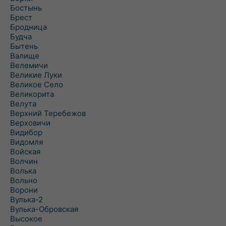
Бостынь
Брест
Бродница
Будча
Бытень
Валище
Велемичи
Великие Луки
Великое Село
Великорита
Велута
Верхний Теребежов
Верховичи
Видибор
Видомля
Войская
Волчин
Волька
Вольно
Ворони
Вулька-2
Вулька-Обровская
Высокое