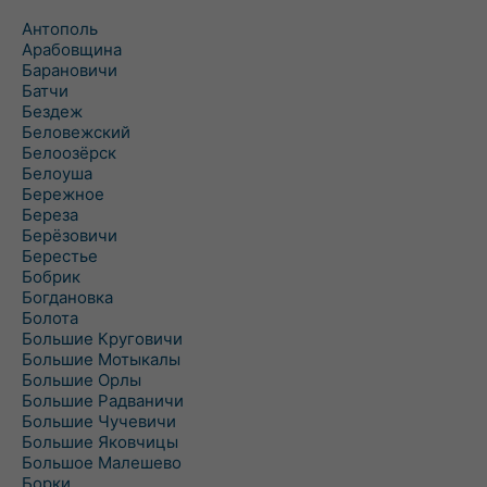
Антополь
Арабовщина
Барановичи
Батчи
Бездеж
Беловежский
Белоозёрск
Белоуша
Бережное
Береза
Берёзовичи
Берестье
Бобрик
Богдановка
Болота
Большие Круговичи
Большие Мотыкалы
Большие Орлы
Большие Радваничи
Большие Чучевичи
Большие Яковчицы
Большое Малешево
Борки