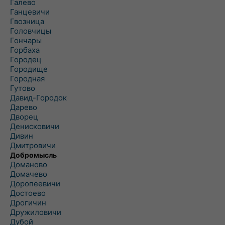
Галево
Ганцевичи
Гвозница
Головчицы
Гончары
Горбаха
Городец
Городище
Городная
Гутово
Давид-Городок
Дарево
Дворец
Денисковичи
Дивин
Дмитровичи
Добромысль
Доманово
Домачево
Доропеевичи
Достоево
Дрогичин
Дружиловичи
Дубой