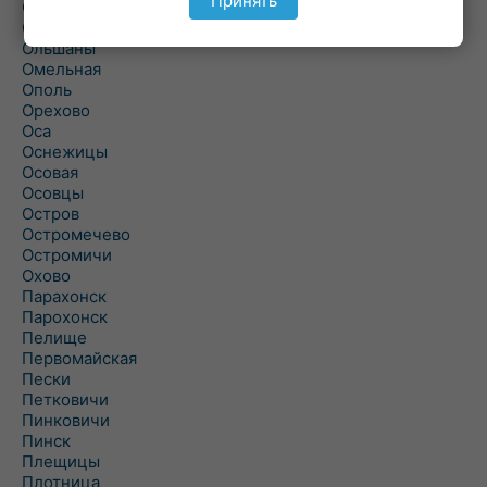
Принять
Ольманы
Ольпень
Ольшаны
Омельная
Ополь
Орехово
Оса
Оснежицы
Осовая
Осовцы
Остров
Остромечево
Остромичи
Охово
Парахонск
Парохонск
Пелище
Первомайская
Пески
Петковичи
Пинковичи
Пинск
Плещицы
Плотница