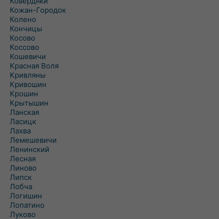
Ковердяки
Кожан-Городок
Колено
Кончицы
Косово
Коссово
Кошевичи
Красная Воля
Кривляны
Кривошин
Крошин
Крытышин
Ланская
Ласицк
Лахва
Лемешевичи
Ленинский
Лесная
Линово
Липск
Лобча
Логишин
Лопатино
Луково