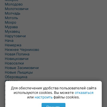
Молодово
Молотковичи
Молчадь
Мотоль
Мохро
Мурава
Мухавец
Нарутовичи
Нача
Немержа
Нижнее Чернихово
Новая Попина
Новицковичи
Новоселки
Новые Засимовичи
Новые Лыщицы
Оберовщина
Оброво
Огаревичи
Для обеспечения удобства пользователей сайта
Одрижин
используются cookies. Вы можете
отказаться
Оздамичи
или
настроить
файлы cookies.
Озяты
Олтуш