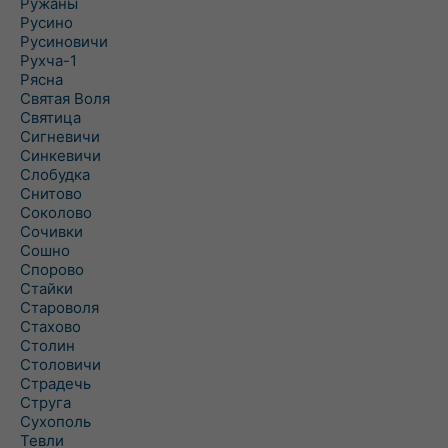
Ружаны
Русино
Русиновичи
Рухча-1
Рясна
Святая Воля
Святица
Сигневичи
Синкевичи
Слобудка
Снитово
Соколово
Сочивки
Сошно
Спорово
Стайки
Староволя
Стахово
Столин
Столовичи
Страдечь
Струга
Сухополь
Тевли