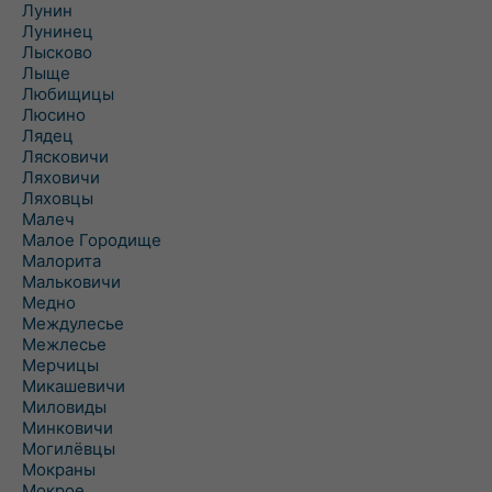
Лунин
Лунинец
Лысково
Лыще
Любищицы
Люсино
Лядец
Лясковичи
Ляховичи
Ляховцы
Малеч
Малое Городище
Малорита
Мальковичи
Медно
Междулесье
Межлесье
Мерчицы
Микашевичи
Миловиды
Минковичи
Могилёвцы
Мокраны
Мокрое