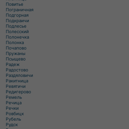
Повитье
Пограничная
Подгорная
Подкраичи
Подлесье
Полесский
Полонечка
Полонка
Почапово
Пружаны
Псыщево
Радеж
Радостово
Раздяловичи
Ракитница
Ревятичи
Редигерово
Ремель
Речица
Речки
Ровбицк
Рубель
Рудск