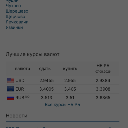
Чудин
Чухово
Шерешево
Щерчово
Яечковичи
Язвинки
Лучшие курсы валют
НБ РБ
валюта
сдать
купить
07.08.2026
USD
2.9455
2.955
2.9386
EUR
3.4005
3.405
3.3908
RUB
100
3.513
3.51
3.6365
Все курсы
НБ РБ
Новости