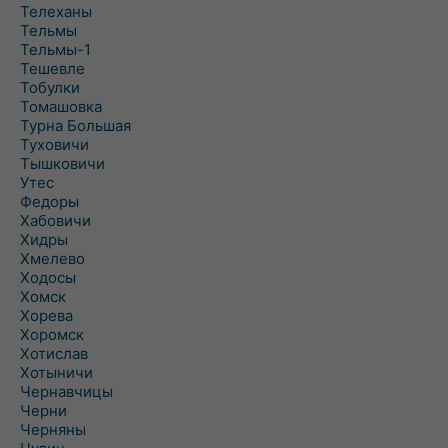
Телеханы
Тельмы
Тельмы-1
Тешевле
Тобулки
Томашовка
Турна Большая
Туховичи
Тышковичи
Утес
Федоры
Хабовичи
Хидры
Хмелево
Ходосы
Хомск
Хорева
Хоромск
Хотислав
Хотыничи
Чернавчицы
Черни
Черняны