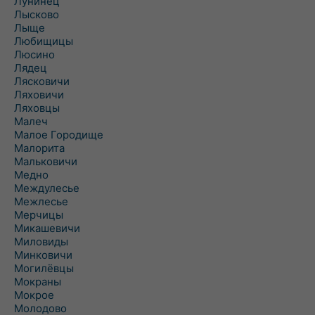
Лунинец
Лысково
Лыще
Любищицы
Люсино
Лядец
Лясковичи
Ляховичи
Ляховцы
Малеч
Малое Городище
Малорита
Мальковичи
Медно
Междулесье
Межлесье
Мерчицы
Микашевичи
Миловиды
Минковичи
Могилёвцы
Мокраны
Мокрое
Молодово