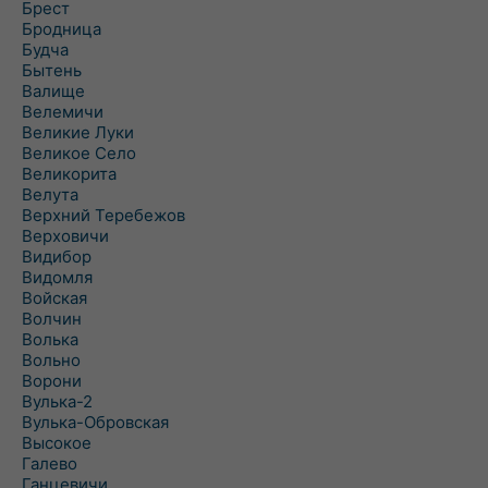
Брест
Бродница
Будча
Бытень
Валище
Велемичи
Великие Луки
Великое Село
Великорита
Велута
Верхний Теребежов
Верховичи
Видибор
Видомля
Войская
Волчин
Волька
Вольно
Ворони
Вулька-2
Вулька-Обровская
Высокое
Галево
Ганцевичи