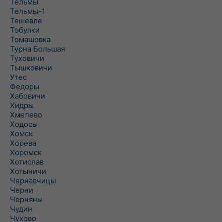
Тельмы
Тельмы-1
Тешевле
Тобулки
Томашовка
Турна Большая
Туховичи
Тышковичи
Утес
Федоры
Хабовичи
Хидры
Хмелево
Ходосы
Хомск
Хорева
Хоромск
Хотислав
Хотыничи
Чернавчицы
Черни
Черняны
Чудин
Чухово