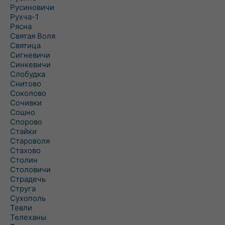
Русиновичи
Рухча-1
Рясна
Святая Воля
Святица
Сигневичи
Синкевичи
Слобудка
Снитово
Соколово
Сочивки
Сошно
Спорово
Стайки
Староволя
Стахово
Столин
Столовичи
Страдечь
Струга
Сухополь
Тевли
Телеханы