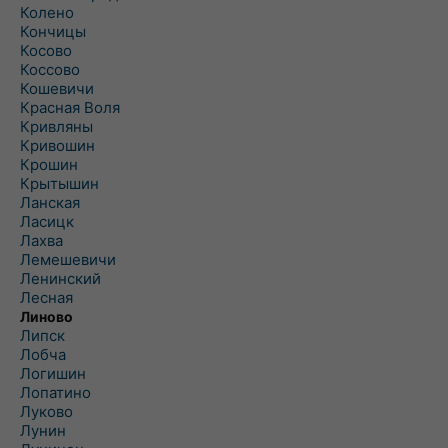
Колено
Кончицы
Косово
Коссово
Кошевичи
Красная Воля
Кривляны
Кривошин
Крошин
Крытышин
Ланская
Ласицк
Лахва
Лемешевичи
Ленинский
Лесная
Линово
Липск
Лобча
Логишин
Лопатино
Луково
Лунин