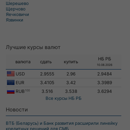
Шерешево
Щерчово
Яечковичи
Язвинки
Лучшие курсы валют
НБ РБ
валюта
сдать
купить
10.08.2026
USD
2.9555
2.96
2.9484
EUR
3.4105
3.42
3.3989
RUB
100
3.516
3.538
3.6294
Все курсы
НБ РБ
Новости
ВТБ (Беларусь) и Банк развития расширили линейку
кредитных решений для СМБ