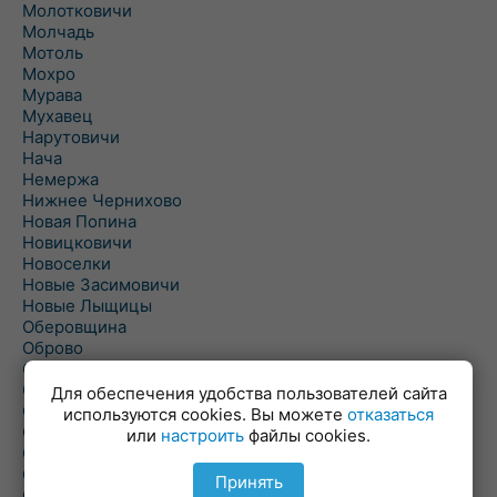
Молотковичи
Молчадь
Мотоль
Мохро
Мурава
Мухавец
Нарутовичи
Нача
Немержа
Нижнее Чернихово
Новая Попина
Новицковичи
Новоселки
Новые Засимовичи
Новые Лыщицы
Оберовщина
Оброво
Огаревичи
Одрижин
Для обеспечения удобства пользователей сайта
Оздамичи
используются cookies. Вы можете
отказаться
Озяты
или
настроить
файлы cookies.
Олтуш
Ольманы
Принять
Ольпень