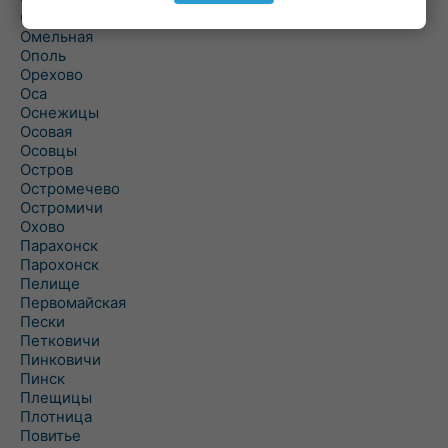
Ольшаны
Омельная
Ополь
Орехово
Оса
Оснежицы
Осовая
Осовцы
Остров
Остромечево
Остромичи
Охово
Парахонск
Парохонск
Пелище
Первомайская
Пески
Петковичи
Пинковичи
Пинск
Плещицы
Плотница
Повитье