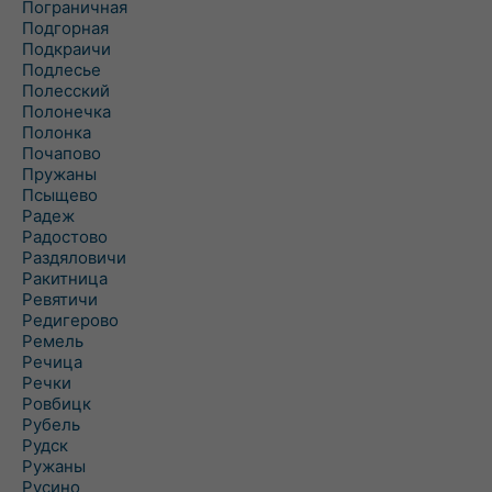
Пограничная
Подгорная
Подкраичи
Подлесье
Полесский
Полонечка
Полонка
Почапово
Пружаны
Псыщево
Радеж
Радостово
Раздяловичи
Ракитница
Ревятичи
Редигерово
Ремель
Речица
Речки
Ровбицк
Рубель
Рудск
Ружаны
Русино