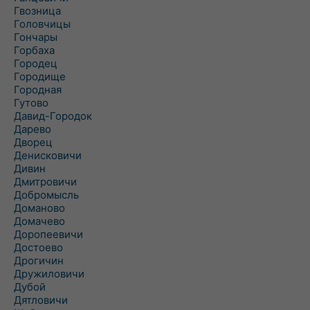
Гвозница
Головчицы
Гончары
Горбаха
Городец
Городище
Городная
Гутово
Давид-Городок
Дарево
Дворец
Денисковичи
Дивин
Дмитровичи
Добромысль
Доманово
Домачево
Доропеевичи
Достоево
Дрогичин
Дружиловичи
Дубой
Дятловичи