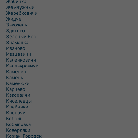
Жабинка
Жемчужный
Жеребковичи
Жидче
Закозель
Здитово
Зеленый Бор
Знаменка
Иваново
Ивацевичи
Каленковичи
Каллауровичи
Каменец
Камень
Каменюки
Карчево
Квасевичи
Киселевцы
Клейники
Клепачи
Кобрин
Кобыловка
Ковердяки
Кожан-Городок