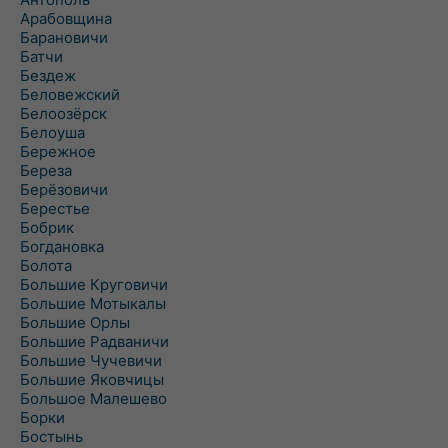
Арабовщина
Барановичи
Батчи
Бездеж
Беловежский
Белоозёрск
Белоуша
Бережное
Береза
Берёзовичи
Берестье
Бобрик
Богдановка
Болота
Большие Круговичи
Большие Мотыкалы
Большие Орлы
Большие Радваничи
Большие Чучевичи
Большие Яковчицы
Большое Малешево
Борки
Бостынь