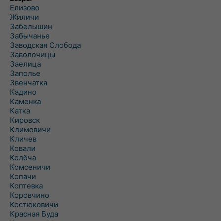
Елизово
Жиличи
Забелышин
Забычанье
Заводская Слобода
Заволочицы
Заелица
Заполье
Звенчатка
Кадино
Каменка
Катка
Кировск
Климовичи
Кличев
Ковали
Колбча
Комсеничи
Копачи
Коптевка
Коровчино
Костюковичи
Красная Буда