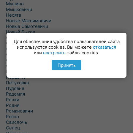
Мушино
Мышковичи
Несята
Новые Максимовичи
Новые Самотевичи
Новый Быхов
Овсянка
Для обеспечения удобства пользователей сайта
Ордать
используются cookies. Вы можете
отказаться
Ореховка
или
настроить
файлы cookies.
Осиновка
Осиповичи
Принять
Осово
Павловичи
Паршино
Петуховка
Пудовня
Радомля
Речки
Родня
Романовичи
Рясно
Свислочь
Селец