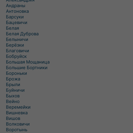
Андраны
Антоновка
Барсуки
Бацевичи
Белая
Белая Дуброва
Белыничи
Берёзки
Благовичи
Бобруйск
Большая Мощаница
Большие Бортники
Бороньки
Брожа
Брыли
Буйничи
Быхов
Вейно
Веремейки
Вишневка
Вишов
Волковичи
Воротынь