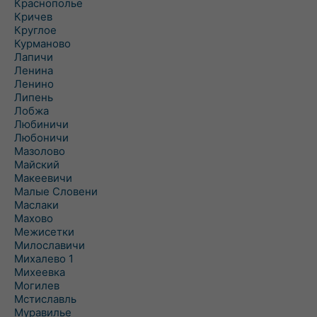
Краснополье
Кричев
Круглое
Курманово
Лапичи
Ленина
Ленино
Липень
Лобжа
Любиничи
Любоничи
Мазолово
Майский
Макеевичи
Малые Словени
Маслаки
Махово
Межисетки
Милославичи
Михалево 1
Михеевка
Могилев
Мстиславль
Муравилье