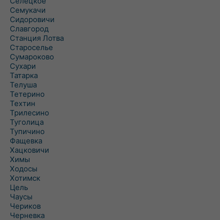
Селецкое
Семукачи
Сидоровичи
Славгород
Станция Лотва
Староселье
Сумароково
Сухари
Татарка
Телуша
Тетерино
Техтин
Трилесино
Туголица
Тупичино
Фащевка
Хацковичи
Химы
Ходосы
Хотимск
Цель
Чаусы
Чериков
Черневка