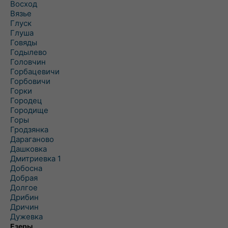
Восход
Вязье
Глуск
Глуша
Говяды
Годылево
Головчин
Горбацевичи
Горбовичи
Горки
Городец
Городище
Горы
Гродзянка
Дараганово
Дашковка
Дмитриевка 1
Добосна
Добрая
Долгое
Дрибин
Дричин
Дужевка
Езеры