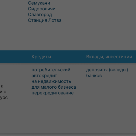
Семукачи
Сидоровичи
Славгород
Станция Лотва
Кредиты
Вклады, инвестиции
потребительский
депозиты (вклады)
автокредит
банков
на недвижимость
та
для малого бизнеса
и с
перекредитование
сурс