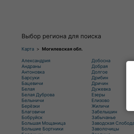
Выбор региона для поиска
Карта
>
Могилевская обл.
Александрия
Добосна
Андраны
Добрая
Антоновка
Долгое
Барсуки
Дрибин
Бацевичи
Дричин
Белая
Дужевка
Белая Дуброва
Езеры
Белыничи
Елизово
Берёзки
Жиличи
Благовичи
Забелышин
Бобруйск
Забычанье
Большая Мощаница
Заводская Слобод
Большие Бортники
Заволочицы