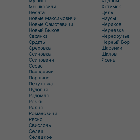
Мушино
Ходосы
Мышковичи
Хотимск
Несята
Цель
Новые Максимовичи
Чаусы
Новые Самотевичи
Чериков
Новый Быхов
Черневка
Овсянка
Черноручье
Ордать
Черный Бор
Ореховка
Шарейки
Осиновка
Шклов
Осиповичи
Ясень
Осово
Павловичи
Паршино
Петуховка
Пудовня
Радомля
Речки
Родня
Романовичи
Рясно
Свислочь
Селец
Селецкое