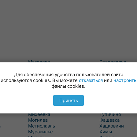
Мазолово
Староселье
Майский
Сумароково
Макеевичи
Сухари
Для обеспечения удобства пользователей сайта
Малые Словени
Татарка
используются cookies. Вы можете
отказаться
или
настроить
Маслаки
Телуша
файлы cookies.
Махово
Тетерино
Межисетки
Техтин
Принять
Милославичи
Трилесино
Михалево 1
Туголица
Михеевка
Тупичино
Могилев
Фащевка
а
Мстиславль
Хацковичи
Муравилье
Химы