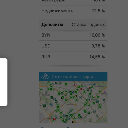
Недвижимость
12,5 %
Депозиты
Ставка годовых
BYN
16,06 %
USD
0,78 %
RUB
14,55 %
Интерактивная карта