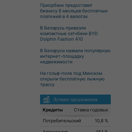
Приорбанк предоставит
бизнесу 6 месяцев бесплатных
платежей в 4 валютах
В Беларусь привезли
компактные хэтчбеки BYD
Dolphin Fashion 410
В Беларуси назвали популярную
интернет-площадку
недвижимости
На гольф-поле под Минском
открыли бесплатную лыжную
трассу
Лучшие предложения
Кредиты
Ставка годовых
Потребительский
10,8 %
Автокредит
16,1 %