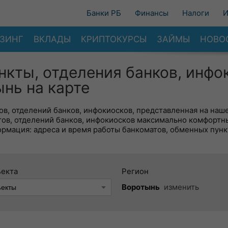
Банки РБ
Финансы
Налоги
И
ЗИНГ
ВКЛАДЫ
КРИПТОКУРСЫ
ЗАЙМЫ
НОВО
нкты, отделения банков, инфо
нь на карте
в, отделений банков, инфокиосков, представленная на наше
тов, отделений банков, инфокиосков максимально комфортн
ормация: адреса и время работы банкоматов, обменных пунк
ъекта
Регион
Воротынь
изменить