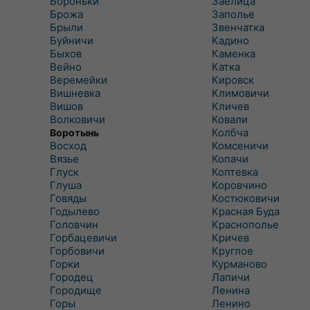
Бороньки
Заелица
Брожа
Заполье
Брыли
Звенчатка
Буйничи
Кадино
Быхов
Каменка
Вейно
Катка
Веремейки
Кировск
Вишневка
Климовичи
Вишов
Кличев
Волковичи
Ковали
Колбча
Воротынь
Восход
Комсеничи
Вязье
Копачи
Глуск
Коптевка
Глуша
Коровчино
Говяды
Костюковичи
Годылево
Красная Буда
Головчин
Краснополье
Горбацевичи
Кричев
Горбовичи
Круглое
Горки
Курманово
Городец
Лапичи
Городище
Ленина
Горы
Ленино