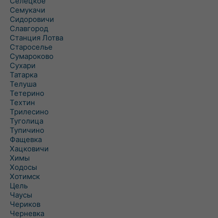
Селецкое
Семукачи
Сидоровичи
Славгород
Станция Лотва
Староселье
Сумароково
Сухари
Татарка
Телуша
Тетерино
Техтин
Трилесино
Туголица
Тупичино
Фащевка
Хацковичи
Химы
Ходосы
Хотимск
Цель
Чаусы
Чериков
Черневка