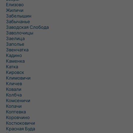
Елизово
Жиличи
Забелышин
Забычанье
Заводская Слобода
Заволочицы
Заелица
Заполье
Звенчатка
Кадино
Каменка
Катка
Кировск
Климовичи
Кличев
Ковали
Колбча
Комсеничи
Копачи
Коптевка
Коровчино
Костюковичи
Красная Буда