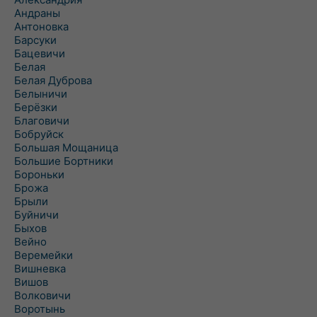
Андраны
Антоновка
Барсуки
Бацевичи
Белая
Белая Дуброва
Белыничи
Берёзки
Благовичи
Бобруйск
Большая Мощаница
Большие Бортники
Бороньки
Брожа
Брыли
Буйничи
Быхов
Вейно
Веремейки
Вишневка
Вишов
Волковичи
Воротынь