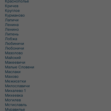
Краснополье
Кричев
Круглое
Курманово
Лапичи
Ленина
Ленино
Липень
Лобжа
Любиничи
Любоничи
Мазолово
Майский
Макеевичи
Малые Словени
Маслаки
Махово
Межисетки
Милославичи
Михалево 1
Михеевка
Могилев
Мстиславль
Муравилье