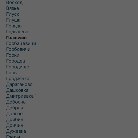
Восход
Вязье
Глуск
Глуша
Говяды
Годылево
Головчин
Горбацевичи
Горбовичи
Горки
Городец
Городище
Горы
Гродзянка
Дараганово
Дашковка
Дмитриевка 1
Добосна
Добрая
Долгое
Дрибин
Дричин
Дужевка
Езеры