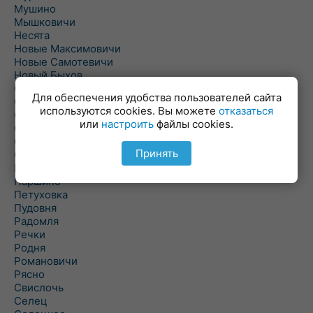
Мушино
Мышковичи
Несята
Новые Максимовичи
Новые Самотевичи
Новый Быхов
Овсянка
Для обеспечения удобства пользователей сайта
Ордать
используются cookies. Вы можете
отказаться
Ореховка
или
настроить
файлы cookies.
Осиновка
Осиповичи
Принять
Осово
Павловичи
Паршино
Петуховка
Пудовня
Радомля
Речки
Родня
Романовичи
Рясно
Свислочь
Селец