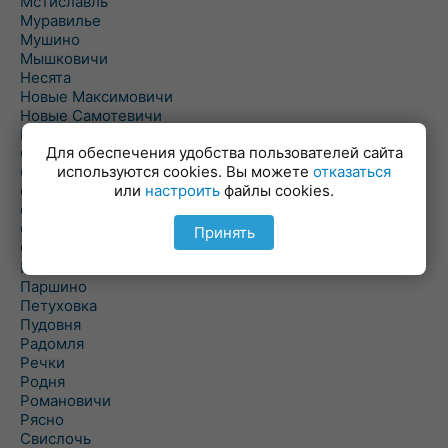
Мстиславль
Муравилье
Мушино
Мышковичи
Несята
Новые Максимовичи
Новые Самотевичи
Новый Быхов
Для обеспечения удобства пользователей сайта
Овсянка
используются cookies. Вы можете
отказаться
Ордать
или
настроить
файлы cookies.
Ореховка
Осиновка
Осиповичи
Принять
Осово
Павловичи
Паршино
Петуховка
Пудовня
Радомля
Речки
Родня
Романовичи
Рясно
Свислочь