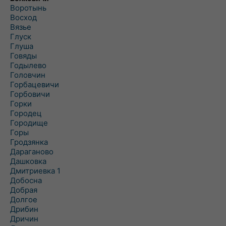
Воротынь
Восход
Вязье
Глуск
Глуша
Говяды
Годылево
Головчин
Горбацевичи
Горбовичи
Горки
Городец
Городище
Горы
Гродзянка
Дараганово
Дашковка
Дмитриевка 1
Добосна
Добрая
Долгое
Дрибин
Дричин