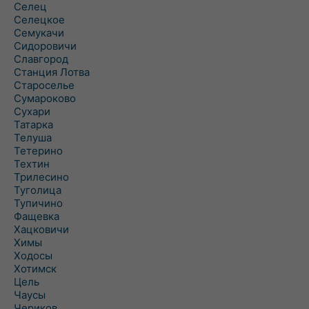
Селец
Селецкое
Семукачи
Сидоровичи
Славгород
Станция Лотва
Староселье
Сумароково
Сухари
Татарка
Телуша
Тетерино
Техтин
Трилесино
Туголица
Тупичино
Фащевка
Хацковичи
Химы
Ходосы
Хотимск
Цель
Чаусы
Чериков