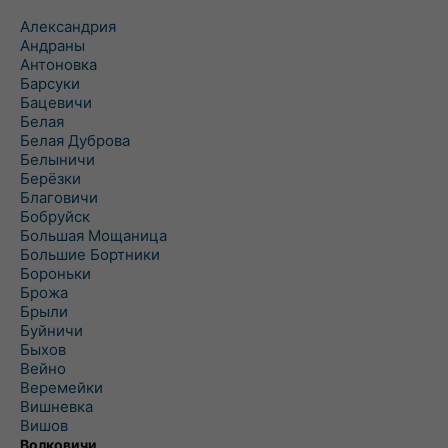
Александрия
Андраны
Антоновка
Барсуки
Бацевичи
Белая
Белая Дуброва
Белыничи
Берёзки
Благовичи
Бобруйск
Большая Мощаница
Большие Бортники
Бороньки
Брожа
Брыли
Буйничи
Быхов
Вейно
Веремейки
Вишневка
Вишов
Волковичи