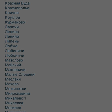
Красная Буда
Краснополье
Кричев
Круглое
Курманово
Лапичи
Ленина
Ленино
Липень
Лобжа
Любиничи
Любоничи
Мазолово
Майский
Макеевичи
Малые Словени
Маслаки
Махово
Межисетки
Милославичи
Михалево 1
Михеевка
Могилев