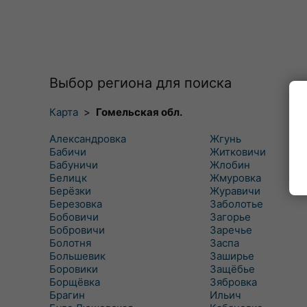
Выбор региона для поиска
Карта
>
Гомельская обл.
Александровка
Жгунь
Бабичи
Житковичи
Бабуничи
Жлобин
Белицк
Жмуровка
Берёзки
Журавичи
Березовка
Заболотье
Бобовичи
Загорье
Бобровичи
Заречье
Болотня
Заспа
Большевик
Заширье
Боровики
Защёбье
Борщёвка
Зябровка
Брагин
Ильич