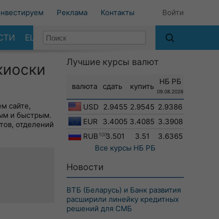
нвестируем
Реклама
Контакты
Войти
СТИ
ЕЩЕ
Лучшие курсы валют
киоски
НБ РБ
валюта
сдать
купить
09.08.2026
м сайте,
USD
2.9455
2.9545
2.9386
ым и быстрым.
EUR
3.4005
3.4085
3.3908
тов, отделений
RUB
100
3.501
3.51
3.6365
Все курсы
НБ РБ
Новости
ВТБ (Беларусь) и Банк развития
расширили линейку кредитных
решений для СМБ