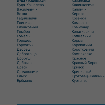
Буда Люшевская
Кабановка
Буда-Кошелево
Калинковичи
Василевичи
Капличи
Ветка
Кирово
Гадиловичи
Козенки
Глинище
Комарин
Глушковичи
Коммунар
Глыбов
Копаткевичи
Гомель
Копцевичи
Городец
Корма
Горочичи
Короватичи
Дворец
Коротковичи
Доброгоща
Костюковка
Добруш
Красное
Добрынь
Красный Берег
Довск
Кривск
Домановичи
Криничный
Ельск
Круговец-Калинин
Ерёмино
Курганье