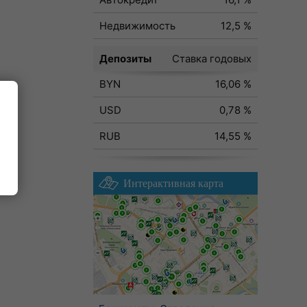
Недвижимость
12,5 %
Депозиты
Ставка годовых
BYN
16,06 %
USD
0,78 %
RUB
14,55 %
ода
Интерактивная карта