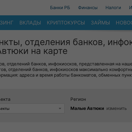
Банки РБ
Финансы
Налоги
И
ЗИНГ
ВКЛАДЫ
КРИПТОКУРСЫ
ЗАЙМЫ
НОВО
нкты, отделения банков, инфо
втюки на карте
в, отделений банков, инфокиосков, представленная на наше
тов, отделений банков, инфокиосков максимально комфортн
ормация: адреса и время работы банкоматов, обменных пунк
ъекта
Регион
Малые Автюки
изменить