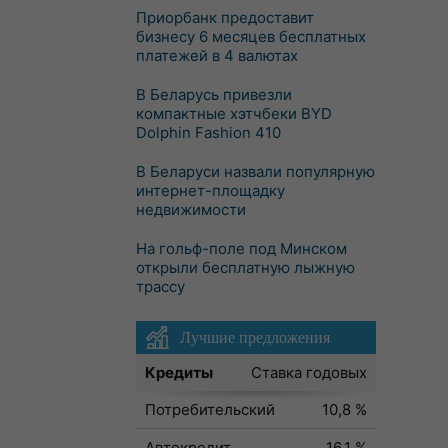
Приорбанк предоставит
бизнесу 6 месяцев бесплатных
платежей в 4 валютах
В Беларусь привезли
компактные хэтчбеки BYD
Dolphin Fashion 410
В Беларуси назвали популярную
интернет-площадку
недвижимости
На гольф-поле под Минском
открыли бесплатную лыжную
трассу
Лучшие предложения
Кредиты
Ставка годовых
Потребительский
10,8 %
Автокредит
16,1 %