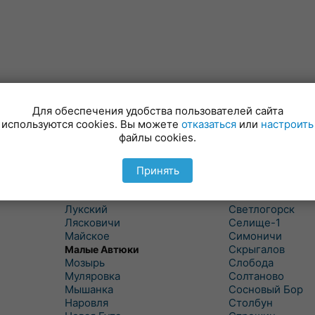
Для обеспечения удобства пользователей сайта
используются cookies. Вы можете
отказаться
или
настроить
файлы cookies.
Куритичи
Ровенская Слоб
Лельчицы
Рогачев
Липов
Рогинь
Принять
Лиски
Рудня
Лоев
Савичи
Лукский
Светлогорск
Лясковичи
Селище-1
Майское
Симоничи
Скрыгалов
Малые Автюки
Мозырь
Слобода
Муляровка
Солтаново
Мышанка
Сосновый Бор
Наровля
Столбун