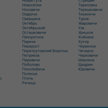
Новая Гута
Стрешин
Новосёлки
Тереховка
Носовичи
Терешковичи
Озаричи
Тихиничи
Озерщина
Туров
Октябрь
Уваровичи
Октябрьский
Уза
Осташковичи
Урицкое
Папоротное
Хойники
Паричи
Хутор
Перерост
Червоное
Перетрутовский Воротын
Чечерск
Петриков
Чирковичи
Пиревичи
Широкое
Поболово
Щедрин
Поколюбичи
Юровичи
Полесье
о
Птичь
Речица