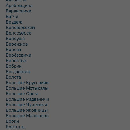
Арабовщина
Барановичи
Батчи
Бездеж
Беловежский
Белоозёрск
Белоуша
Бережное
Береза
Берёзовичи
Берестье
Бобрик
Богдановка
Болота
Большие Круговичи
Большие Мотыкалы
Большие Орлы
Большие Радваничи
Большие Чучевичи
Большие Яковчицы
Большое Малешево
Борки
Бостынь