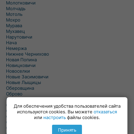
Молотковичи
Молчадь
Мотоль
Мохро
Мурава
Мухавец
Нарутовичи
Нача
Немержа
Нижнее Чернихово
Новая Попина
Новицковичи
Новоселки
Новые Засимовичи
Новые Лыщицы
Оберовщина
Оброво
Огаревичи
Одрижин
Для обеспечения удобства пользователей сайта
Оздамичи
используются cookies. Вы можете
отказаться
Озяты
или
настроить
файлы cookies.
Олтуш
Ольманы
Принять
Ольпень