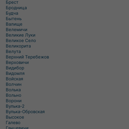
Брест
Бродница
Будча
Бытень
Валище
Велемичи
Великие Луки
Великое Село
Великорита
Велута
Верхний Теребежов
Верховичи
Видибор
Видомля
Войская
Волчин
Волька
Вольно
Ворони
Вулька-2
Вулька-Обровская
Высокое
Галево
Ганцевичи