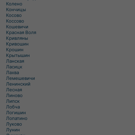
Колено
Кончицы
Косово
Коссово
Кошевичи
Красная Воля
Кривляны
Кривошин
Крошин
Крытышин
Ланская
Ласицк
Лахва
Лемешевичи
Ленинский
Лесная
Линово
Липск
Лобча
Логишин
Лопатино
Луково
Лунин