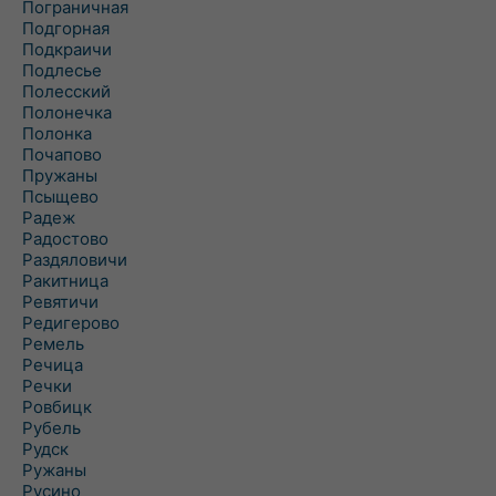
Пограничная
Подгорная
Подкраичи
Подлесье
Полесский
Полонечка
Полонка
Почапово
Пружаны
Псыщево
Радеж
Радостово
Раздяловичи
Ракитница
Ревятичи
Редигерово
Ремель
Речица
Речки
Ровбицк
Рубель
Рудск
Ружаны
Русино