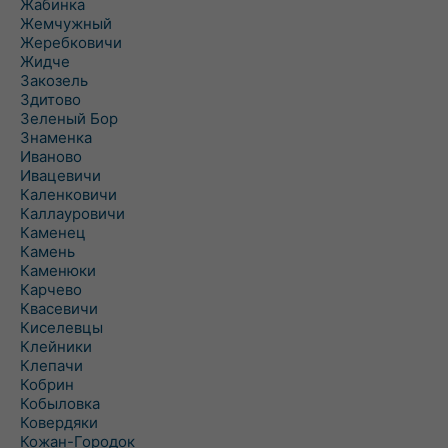
Жабинка
Жемчужный
Жеребковичи
Жидче
Закозель
Здитово
Зеленый Бор
Знаменка
Иваново
Ивацевичи
Каленковичи
Каллауровичи
Каменец
Камень
Каменюки
Карчево
Квасевичи
Киселевцы
Клейники
Клепачи
Кобрин
Кобыловка
Ковердяки
Кожан-Городок