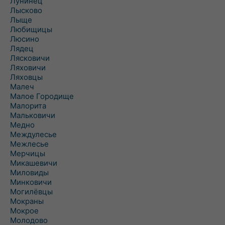
Лунинец
Лысково
Лыще
Любищицы
Люсино
Лядец
Лясковичи
Ляховичи
Ляховцы
Малеч
Малое Городище
Малорита
Мальковичи
Медно
Междулесье
Межлесье
Мерчицы
Микашевичи
Миловиды
Минковичи
Могилёвцы
Мокраны
Мокрое
Молодово