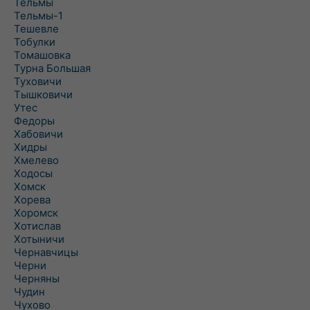
Тельмы
Тельмы-1
Тешевле
Тобулки
Томашовка
Турна Большая
Туховичи
Тышковичи
Утес
Федоры
Хабовичи
Хидры
Хмелево
Ходосы
Хомск
Хорева
Хоромск
Хотислав
Хотыничи
Чернавчицы
Черни
Черняны
Чудин
Чухово