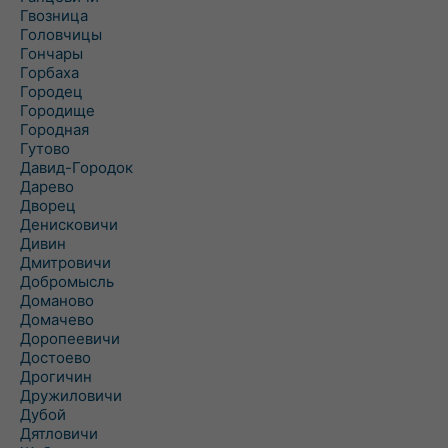
Гвозница
Головчицы
Гончары
Горбаха
Городец
Городище
Городная
Гутово
Давид-Городок
Дарево
Дворец
Денисковичи
Дивин
Дмитровичи
Добромысль
Доманово
Домачево
Доропеевичи
Достоево
Дрогичин
Дружиловичи
Дубой
Дятловичи