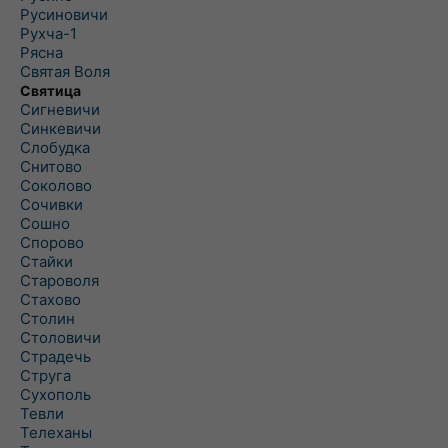
Русиновичи
Рухча-1
Рясна
Святая Воля
Святица
Сигневичи
Синкевичи
Слобудка
Снитово
Соколово
Сочивки
Сошно
Спорово
Стайки
Староволя
Стахово
Столин
Столовичи
Страдечь
Струга
Сухополь
Тевли
Телеханы