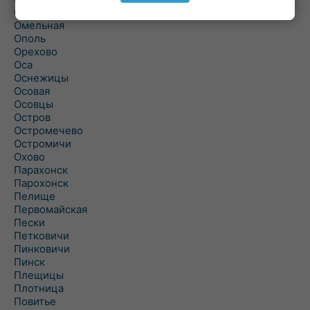
Ольшаны
Омельная
Ополь
Орехово
Оса
Оснежицы
Осовая
Осовцы
Остров
Остромечево
Остромичи
Охово
Парахонск
Парохонск
Пелище
Первомайская
Пески
Петковичи
Пинковичи
Пинск
Плещицы
Плотница
Повитье