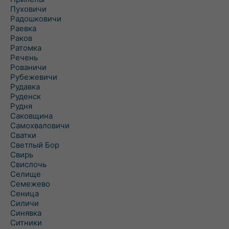
Пуховичи
Радошковичи
Раевка
Раков
Ратомка
Речень
Рованичи
Рубежевичи
Рудавка
Руденск
Рудня
Саковщина
Самохваловичи
Сватки
Светлый Бор
Свирь
Свислочь
Селище
Семежево
Сеница
Силичи
Синявка
Ситники