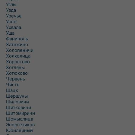
Углы
Узда
Уречье
Усяж
Ухвала
Уша
Фаниполь
Хатежино
Холопеничи
Холхолица
Хоростово
Хотляны
Хотюхово
Червень
Чисть
Шацк
Шершуны
Шиловичи
Щитковичи
Щитомиричи
Щомыслица
Энергетиков
Юбилейный