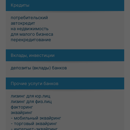
Кредиты
потребительский
автокредит
на недвижимость
для малого бизнеса
перекредитование
Вклады, инвестиции
депозиты (вклады) банков
Прочие услуги банков
лизинг для юр.лиц
лизинг для физ.лиц
факторинг
эквайринг
- мобильный эквайринг
- торговый эквайринг
- интернет-эквайринг