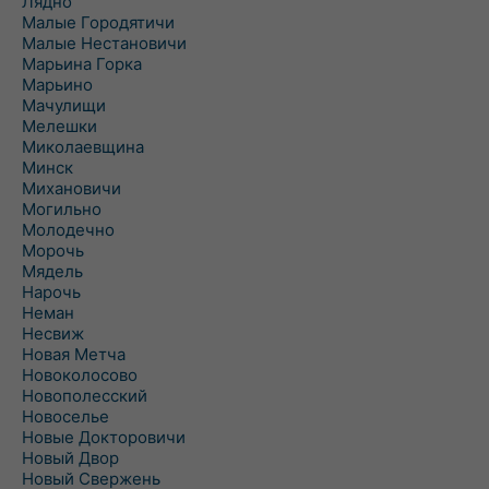
Лядно
Малые Городятичи
Малые Нестановичи
Марьина Горка
Марьино
Мачулищи
Мелешки
Миколаевщина
Минск
Михановичи
Могильно
Молодечно
Морочь
Мядель
Нарочь
Неман
Несвиж
Новая Метча
Новоколосово
Новополесский
Новоселье
Новые Докторовичи
Новый Двор
Новый Свержень