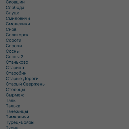
Сковшин
Слобода
Слуцк
Смиловичи
Смолевичи
Снов
Солигорск
Сороги
Сорочи
Сосны
Сосны 2
Станьково
Старица
Старобин
Старые Дороги
Старый Свержень
Столбцы
Сырмеж
Таль
Талька
Танежицы
Тимковичи
Турец-Бояры
Турин