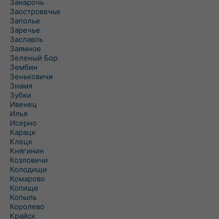
Занарочь
Заостровечье
Заполье
Заречье
Заславль
Заямное
Зеленый Бор
Зембин
Зеньковичи
Знамя
Зубки
Ивенец
Илья
Исерно
Карацк
Клецк
Княгинин
Козловичи
Колодищи
Комарово
Копище
Копыль
Королево
Крайск