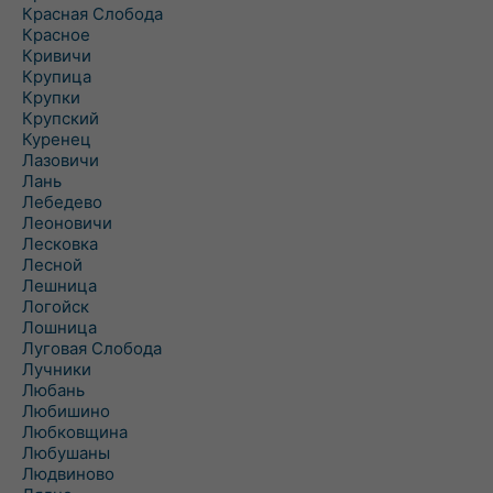
Красная Слобода
Красное
Кривичи
Крупица
Крупки
Крупский
Куренец
Лазовичи
Лань
Лебедево
Леоновичи
Лесковка
Лесной
Лешница
Логойск
Лошница
Луговая Слобода
Лучники
Любань
Любишино
Любковщина
Любушаны
Людвиново