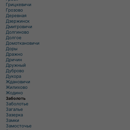
Грицкевичи
Грозово
Деревная
Дзержинск
Дмитровичи
Долгиново
Долгое
Домоткановичи
Доры
Дражно
Дричин
Дружный
Дуброво
Дукора
Ждановичи
Жилихово
Жодино
Заболоть
Заболотье
Загалье
Зазерка
Замки
Замосточье