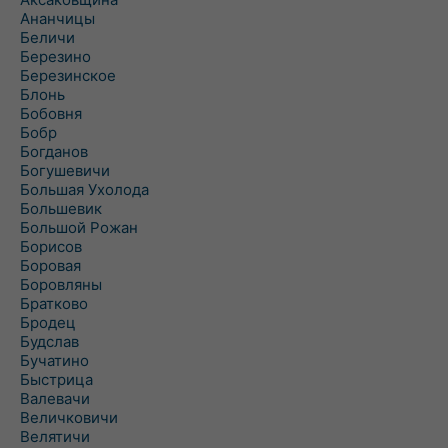
Ананчицы
Беличи
Березино
Березинское
Блонь
Бобовня
Бобр
Богданов
Богушевичи
Большая Ухолода
Большевик
Большой Рожан
Борисов
Боровая
Боровляны
Братково
Бродец
Будслав
Бучатино
Быстрица
Валевачи
Величковичи
Велятичи