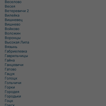
Веселово
Весея
Ветеревичи 2
Вилейка
Вишневец
Вишнево
Войково
Воложин
Воронцы
Высокая Липа
Вязынь
Габриелевка
Гаврильчицы
Гайна
Ганцевичи
Гатово
Гацук
Голоцк
Гольчичи
Горки
Городея
Городьки
Гоцк
Греск