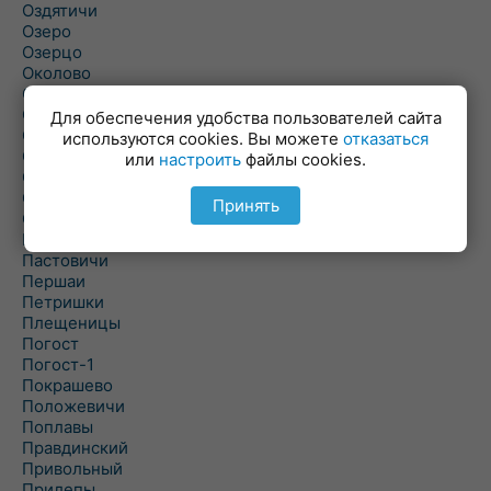
Оздятичи
Озеро
Озерцо
Околово
Октябрь
Октябрьский
Для обеспечения удобства пользователей сайта
Олехновичи
используются cookies. Вы можете
отказаться
Омговичи
или
настроить
файлы cookies.
Оношки
Осовец
Принять
Острошицкий Городок
Пасека
Пастовичи
Першаи
Петришки
Плещеницы
Погост
Погост-1
Покрашево
Положевичи
Поплавы
Правдинский
Привольный
Прилепы