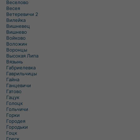
Веселово
Весея
Ветеревичи 2
Вилейка
Вишневец
Вишнево
Войково
Воложин
Воронцы
Высокая Липа
Вязынь
Габриелевка
Гаврильчицы
Гайна
Ганцевичи
Гатово
Гацук
Голоцк
Гольчичи
Горки
Городея
Городьки
Гоцк
Греск