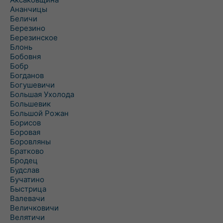
Ананчицы
Беличи
Березино
Березинское
Блонь
Бобовня
Бобр
Богданов
Богушевичи
Большая Ухолода
Большевик
Большой Рожан
Борисов
Боровая
Боровляны
Братково
Бродец
Будслав
Бучатино
Быстрица
Валевачи
Величковичи
Велятичи