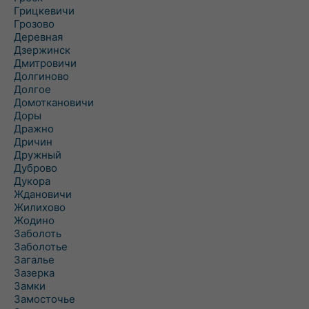
Грицкевичи
Грозово
Деревная
Дзержинск
Дмитровичи
Долгиново
Долгое
Домоткановичи
Доры
Дражно
Дричин
Дружный
Дуброво
Дукора
Ждановичи
Жилихово
Жодино
Заболоть
Заболотье
Загалье
Зазерка
Замки
Замосточье