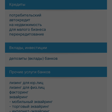
Кредиты
потребительский
автокредит
на недвижимость
для малого бизнеса
перекредитование
Вклады, инвестиции
депозиты (вклады) банков
Прочие услуги банков
лизинг для юр.лиц
лизинг для физ.лиц
факторинг
эквайринг
- мобильный эквайринг
- торговый эквайринг
- интернет-эквайринг