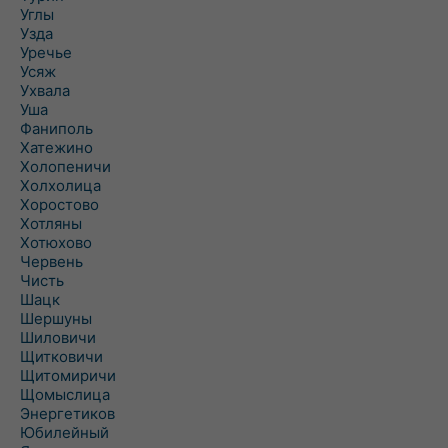
Углы
Узда
Уречье
Усяж
Ухвала
Уша
Фаниполь
Хатежино
Холопеничи
Холхолица
Хоростово
Хотляны
Хотюхово
Червень
Чисть
Шацк
Шершуны
Шиловичи
Щитковичи
Щитомиричи
Щомыслица
Энергетиков
Юбилейный