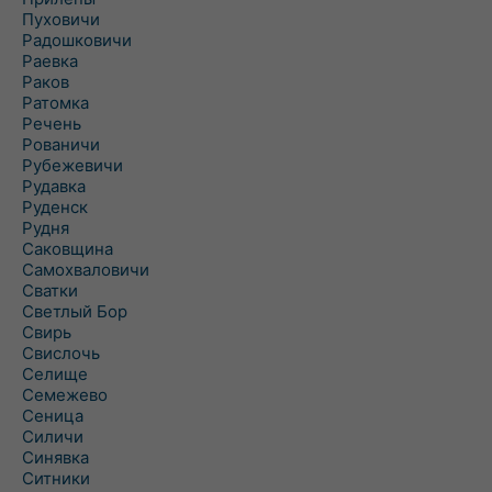
Пуховичи
Радошковичи
Раевка
Раков
Ратомка
Речень
Рованичи
Рубежевичи
Рудавка
Руденск
Рудня
Саковщина
Самохваловичи
Сватки
Светлый Бор
Свирь
Свислочь
Селище
Семежево
Сеница
Силичи
Синявка
Ситники