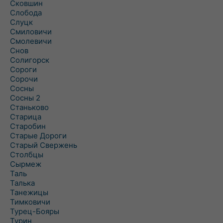
Сковшин
Слобода
Слуцк
Смиловичи
Смолевичи
Снов
Солигорск
Сороги
Сорочи
Сосны
Сосны 2
Станьково
Старица
Старобин
Старые Дороги
Старый Свержень
Столбцы
Сырмеж
Таль
Талька
Танежицы
Тимковичи
Турец-Бояры
Турин