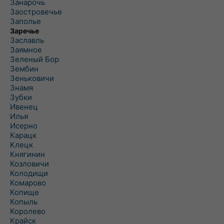
Занарочь
Заостровечье
Заполье
Заречье
Заславль
Заямное
Зеленый Бор
Зембин
Зеньковичи
Знамя
Зубки
Ивенец
Илья
Исерно
Карацк
Клецк
Княгинин
Козловичи
Колодищи
Комарово
Копище
Копыль
Королево
Крайск