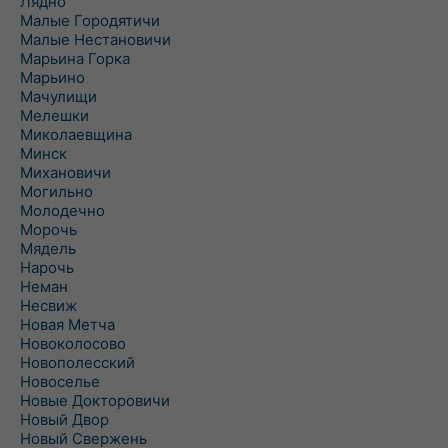
Лядно
Малые Городятичи
Малые Нестановичи
Марьина Горка
Марьино
Мачулищи
Мелешки
Миколаевщина
Минск
Михановичи
Могильно
Молодечно
Морочь
Мядель
Нарочь
Неман
Несвиж
Новая Метча
Новоколосово
Новополесский
Новоселье
Новые Докторовичи
Новый Двор
Новый Свержень