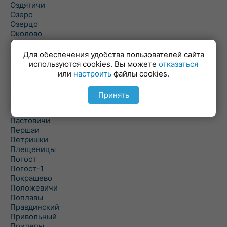
Оздятичи
Озеро
Озерцо
Околово
Октябрь
Октябрьский
Для обеспечения удобства пользователей сайта
Олехновичи
используются cookies. Вы можете
отказаться
Омговичи
или
настроить
файлы cookies.
Оношки
Осовец
Принять
Острошицкий Городок
Пасека
Пастовичи
Першаи
Петришки
Плещеницы
Погост
Погост-1
Покрашево
Положевичи
Поплавы
Правдинский
Привольный
Прилепы