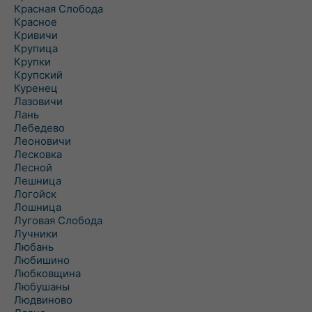
Красная Слобода
Красное
Кривичи
Крупица
Крупки
Крупский
Куренец
Лазовичи
Лань
Лебедево
Леоновичи
Лесковка
Лесной
Лешница
Логойск
Лошница
Луговая Слобода
Лучники
Любань
Любишино
Любковщина
Любушаны
Людвиново