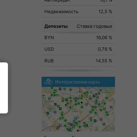
Недвижимость
12,5 %
Депозиты
Ставка годовых
BYN
16,06 %
USD
0,78 %
RUB
14,55 %
Интерактивная карта