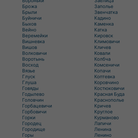
Бороньки
Заелица
Брожа
Заполье
Брыли
Звенчатка
Буйничи
Кадино
Быхов
Каменка
Вейно
Катка
Веремейки
Кировск
Вишневка
Климовичи
Вишов
Кличев
Волковичи
Ковали
Воротынь
Колбча
Восход
Комсеничи
Вязье
Копачи
Глуск
Коптевка
Глуша
Коровчино
Говяды
Костюковичи
Годылево
Красная Буда
Головчин
Краснополье
Горбацевичи
Кричев
Горбовичи
Круглое
Горки
Курманово
Городец
Лапичи
Городище
Ленина
Горы
Ленино