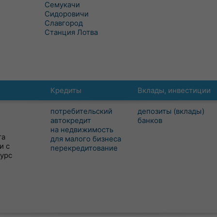
Семукачи
Сидоровичи
Славгород
Станция Лотва
Кредиты
Вклады, инвестиции
потребительский
депозиты (вклады)
автокредит
банков
на недвижимость
та
для малого бизнеса
и с
перекредитование
сурс