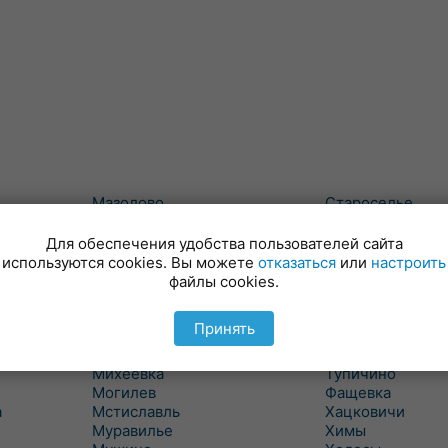
Мазолово
Староселье
Майский
Сумароково
Макеевичи
Сухари
Для обеспечения удобства пользователей сайта
Малые Словени
Татарка
используются cookies. Вы можете
отказаться
или
настроить
Маслаки
Телуша
файлы cookies.
Махово
Тетерино
Межисетки
Техтин
Принять
Милославичи
Трилесино
Михалево 1
Туголица
Михеевка
Тупичино
Могилев
Фащевка
а
Мстиславль
Хацковичи
Муравилье
Химы