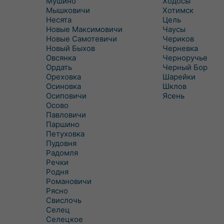
Мушино
Ходосы
Мышковичи
Хотимск
Несята
Цель
Новые Максимовичи
Чаусы
Новые Самотевичи
Чериков
Новый Быхов
Черневка
Овсянка
Черноручье
Ордать
Черный Бор
Ореховка
Шарейки
Осиновка
Шклов
Осиповичи
Ясень
Осово
Павловичи
Паршино
Петуховка
Пудовня
Радомля
Речки
Родня
Романовичи
Рясно
Свислочь
Селец
Селецкое