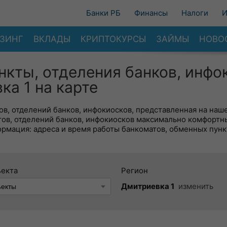
Банки РБ
Финансы
Налоги
И
ЗИНГ
ВКЛАДЫ
КРИПТОКУРСЫ
ЗАЙМЫ
НОВО
нкты, отделения банков, инфо
а 1 на карте
в, отделений банков, инфокиосков, представленная на наше
тов, отделений банков, инфокиосков максимально комфортн
ормация: адреса и время работы банкоматов, обменных пунк
ъекта
Регион
Дмитриевка 1
изменить