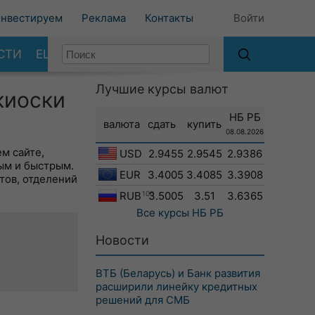
нвестируем
Реклама
Контакты
Войти
СТИ
ЕЩЕ
Лучшие курсы валют
киоски
НБ РБ
валюта
сдать
купить
08.08.2026
м сайте,
USD
2.9455
2.9545
2.9386
ым и быстрым.
EUR
3.4005
3.4085
3.3908
тов, отделений
RUB
100
3.5005
3.51
3.6365
Все курсы
НБ РБ
Новости
ВТБ (Беларусь) и Банк развития
расширили линейку кредитных
решений для СМБ