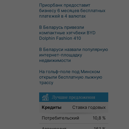
Приорбанк предоставит
бизнесу 6 месяцев бесплатных
платежей в 4 валютах
В Беларусь привезли
компактные хэтчбеки BYD
Dolphin Fashion 410
В Беларуси назвали популярную
интернет-площадку
недвижимости
На гольф-поле под Минском
открыли бесплатную лыжную
трассу
Лучшие предложения
Кредиты
Ставка годовых
Потребительский
10,8 %
Автокредит
16,1 %