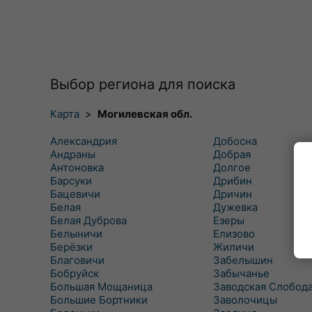
Выбор региона для поиска
Карта
>
Могилевская обл.
Александрия
Добосна
Андраны
Добрая
Антоновка
Долгое
Барсуки
Дрибин
Бацевичи
Дричин
Белая
Дужевка
Белая Дуброва
Езеры
Белыничи
Елизово
Берёзки
Жиличи
Благовичи
Забелышин
Бобруйск
Забычанье
Большая Мощаница
Заводская Слобод
Большие Бортники
Заволочицы