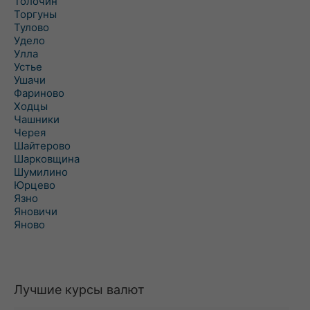
Толочин
Торгуны
Тулово
Удело
Улла
Устье
Ушачи
Фариново
Ходцы
Чашники
Черея
Шайтерово
Шарковщина
Шумилино
Юрцево
Язно
Яновичи
Яново
Лучшие курсы валют