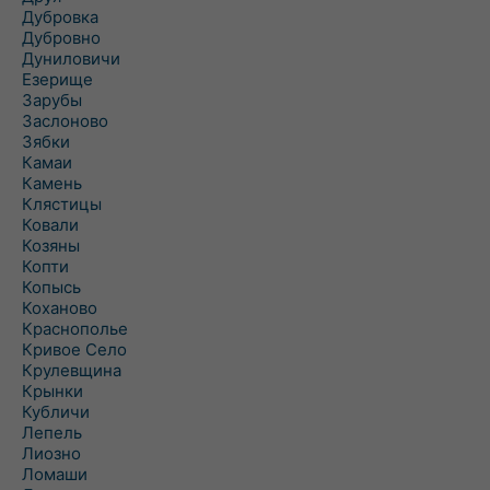
Дубровка
Дубровно
Дуниловичи
Езерище
Зарубы
Заслоново
Зябки
Камаи
Камень
Клястицы
Ковали
Козяны
Копти
Копысь
Коханово
Краснополье
Кривое Село
Крулевщина
Крынки
Кубличи
Лепель
Лиозно
Ломаши