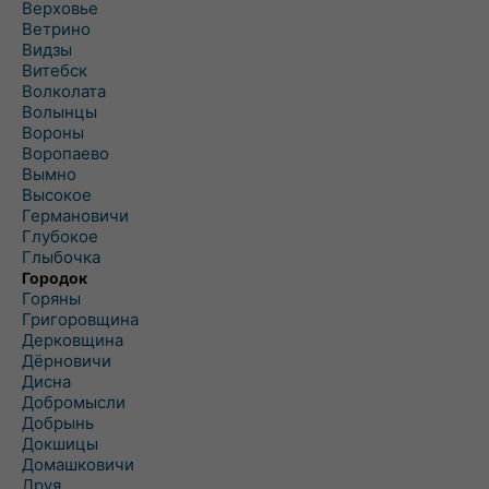
Верховье
Ветрино
Видзы
Витебск
Волколата
Волынцы
Вороны
Воропаево
Вымно
Высокое
Германовичи
Глубокое
Глыбочка
Городок
Горяны
Григоровщина
Дерковщина
Дёрновичи
Дисна
Добромысли
Добрынь
Докшицы
Домашковичи
Друя