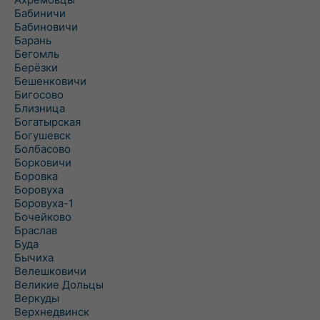
Бабиничи
Бабиновичи
Барань
Бегомль
Берёзки
Бешенковичи
Бигосово
Близница
Богатырская
Богушевск
Болбасово
Борковичи
Боровка
Боровуха
Боровуха-1
Бочейково
Браслав
Буда
Бычиха
Велешковичи
Великие Дольцы
Веркуды
Верхнедвинск