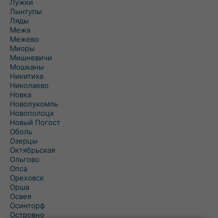
Лужки
Лынтупы
Ляды
Межа
Межево
Миоры
Мишневичи
Мошканы
Никитиха
Николаево
Новка
Новолукомль
Новополоцк
Новый Погост
Оболь
Озерцы
Октябрьская
Ольгово
Опса
Ореховск
Орша
Освея
Осинторф
Островно