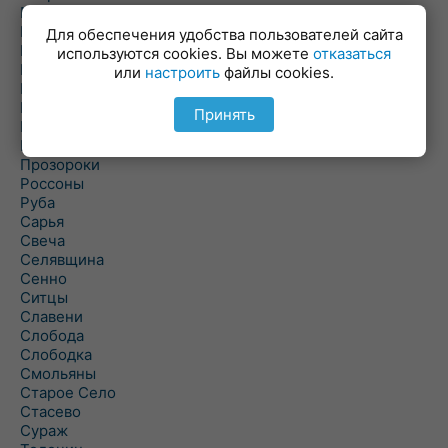
Пальминка
Парафьяново
Для обеспечения удобства пользователей сайта
Плисса
используются cookies. Вы можете
отказаться
Повятье
или
настроить
файлы cookies.
Погоща
Подсвилье
Принять
Полоцк
Поставы
Прозороки
Россоны
Руба
Сарья
Свеча
Селявщина
Сенно
Ситцы
Славени
Слобода
Слободка
Смольяны
Старое Село
Стасево
Сураж