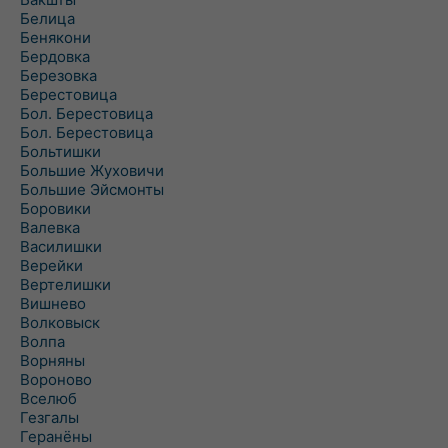
Белица
Бенякони
Бердовка
Березовка
Берестовица
Бол. Берестовица
Бол. Берестовица
Больтишки
Большие Жуховичи
Большие Эйсмонты
Боровики
Валевка
Василишки
Верейки
Вертелишки
Вишнево
Волковыск
Волпа
Ворняны
Вороново
Вселюб
Гезгалы
Геранёны