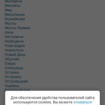
Милевичи
Минойты
Мир
Михалишки
Можейково
Мосты
Мосты Правые
Нача
Негневичи
Незбодичи
Новогрудок
Новоельня
Новый Двор
Обухово
Озеры
Олекшицы
Острино
Островец
Островецкий
Ошмяны
Первомайская
Первомайский
Для обеспечения удобства пользователей сайта
Пески
используются cookies. Вы можете
отказаться
Петревичи