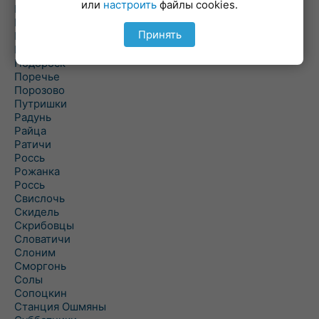
или
настроить
файлы cookies.
Погородно
Пограничный
Принять
Подлабенье
Подольцы
Подороск
Поречье
Порозово
Путришки
Радунь
Райца
Ратичи
Роcсь
Рожанка
Россь
Свислочь
Скидель
Скрибовцы
Словатичи
Слоним
Сморгонь
Солы
Сопоцкин
Станция Ошмяны