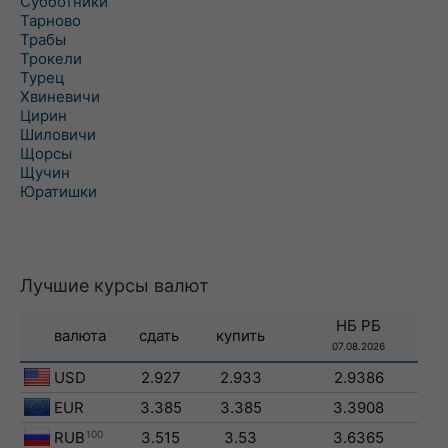
Субботники
Тарново
Трабы
Трокели
Турец
Хвиневичи
Цирин
Шиловичи
Щорсы
Щучин
Юратишки
Лучшие курсы валют
НБ РБ
валюта
сдать
купить
07.08.2026
USD
2.927
2.933
2.9386
EUR
3.385
3.385
3.3908
RUB
100
3.515
3.53
3.6365