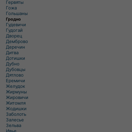
Гервяты
Гожа
Гольшаны
Гродно
Гудевичи
Гудогай
Дворец
Демброво
Деречин
Дитва
Дотишки
Дубно
Дубовцы
Дятлово
Еремичи
Желудок
Жирмуны
Жировичи
Житомля
Жодишки
Заболоть
Залесье
Зельва
Ивье