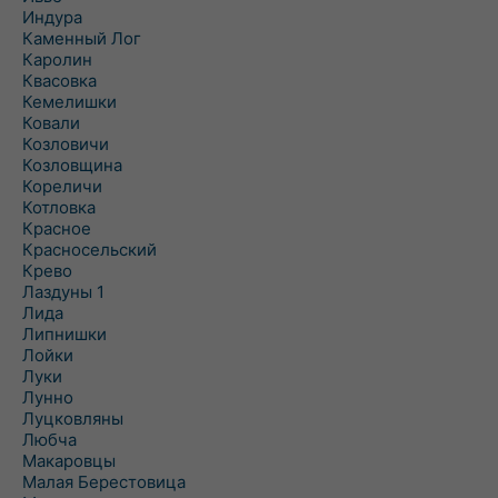
Индура
Каменный Лог
Каролин
Квасовка
Кемелишки
Ковали
Козловичи
Козловщина
Кореличи
Котловка
Красное
Красносельский
Крево
Лаздуны 1
Лида
Липнишки
Лойки
Луки
Лунно
Луцковляны
Любча
Макаровцы
Малая Берестовица