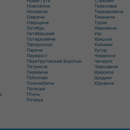
Новая Гута
Стрешин
Новосёлки
Тереховка
Носовичи
Терешковичи
Озаричи
Тихиничи
Озерщина
Туров
Октябрь
Уваровичи
Октябрьский
Уза
Осташковичи
Урицкое
Папоротное
Хойники
Паричи
Хутор
Перерост
Червоное
Перетрутовский Воротын
Чечерск
Петриков
Чирковичи
Пиревичи
Широкое
Поболово
Щедрин
Поколюбичи
Юровичи
Полесье
о
Птичь
Речица