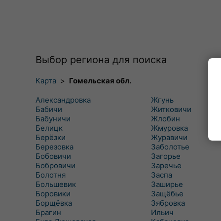
Выбор региона для поиска
Карта
>
Гомельская обл.
Александровка
Жгунь
Бабичи
Житковичи
Бабуничи
Жлобин
Белицк
Жмуровка
Берёзки
Журавичи
Березовка
Заболотье
Бобовичи
Загорье
Бобровичи
Заречье
Болотня
Заспа
Большевик
Заширье
Боровики
Защёбье
Борщёвка
Зябровка
Брагин
Ильич