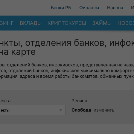
Банки РБ
Финансы
Налоги
И
ЗИНГ
ВКЛАДЫ
КРИПТОКУРСЫ
ЗАЙМЫ
НОВО
нкты, отделения банков, инфо
на карте
в, отделений банков, инфокиосков, представленная на наше
тов, отделений банков, инфокиосков максимально комфортн
ормация: адреса и время работы банкоматов, обменных пунк
ъекта
Регион
Слобода
изменить