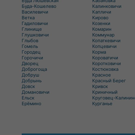
Буда Люшевская
Кабановка
Буда-Кошелево
Калинковичи
Василевичи
Капличи
Ветка
Кирово
Гадиловичи
Козенки
Глинище
Комарин
Глушковичи
Коммунар
Глыбов
Копаткевичи
Гомель
Копцевичи
Городец
Корма
Горочичи
Короватичи
Дворец
Коротковичи
Доброгоща
Костюковка
Добруш
Красное
Добрынь
Красный Берег
Довск
Кривск
Домановичи
Криничный
Ельск
Круговец-Калинин
Ерёмино
Курганье