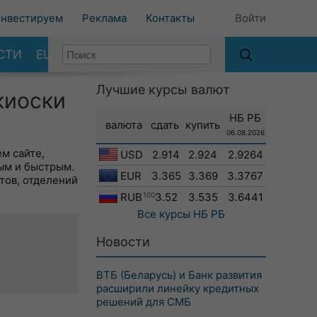
нвестируем
Реклама
Контакты
Войти
СТИ
ЕЩЕ
Лучшие курсы валют
киоски
НБ РБ
валюта
сдать
купить
06.08.2026
м сайте,
USD
2.914
2.924
2.9264
ым и быстрым.
EUR
3.365
3.369
3.3767
тов, отделений
RUB
100
3.52
3.535
3.6441
Все курсы
НБ РБ
Новости
ВТБ (Беларусь) и Банк развития
расширили линейку кредитных
решений для СМБ