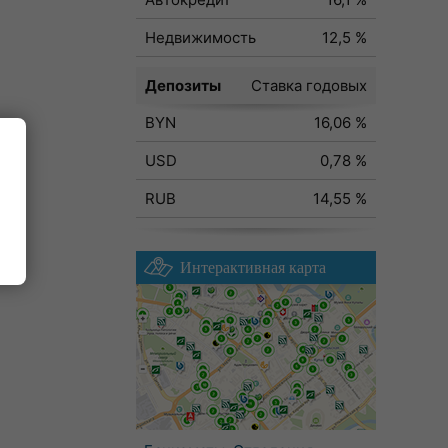
Недвижимость
12,5 %
Депозиты
Ставка годовых
BYN
16,06 %
USD
0,78 %
RUB
14,55 %
ода
Интерактивная карта