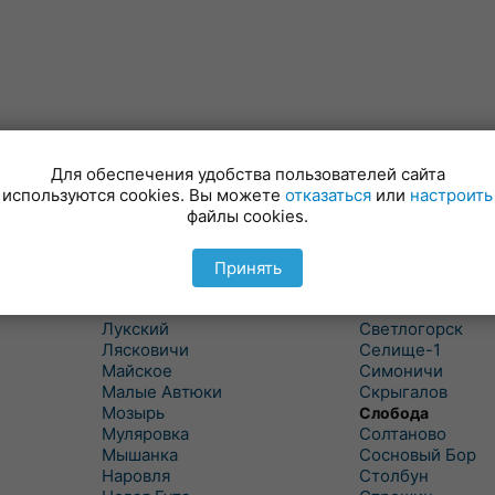
Для обеспечения удобства пользователей сайта
используются cookies. Вы можете
отказаться
или
настроить
файлы cookies.
Куритичи
Ровенская Слоб
Лельчицы
Рогачев
Липов
Рогинь
Принять
Лиски
Рудня
Лоев
Савичи
Лукский
Светлогорск
Лясковичи
Селище-1
Майское
Симоничи
Малые Автюки
Скрыгалов
Мозырь
Слобода
Муляровка
Солтаново
Мышанка
Сосновый Бор
Наровля
Столбун