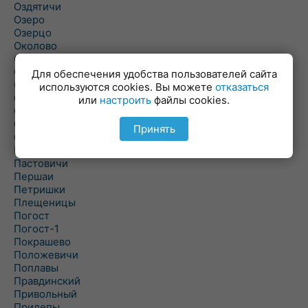
Оздятичи
Озеро
Озерцо
Околово
Октябрь
Октябрьский
Для обеспечения удобства пользователей сайта
Олехновичи
используются cookies. Вы можете
отказаться
Омговичи
или
настроить
файлы cookies.
Оношки
Осовец
Принять
Острошицкий Городок
Пасека
Пастовичи
Першаи
Петришки
Плещеницы
Погост
Погост-1
Покрашево
Положевичи
Поплавы
Правдинский
Привольный
Прилепы