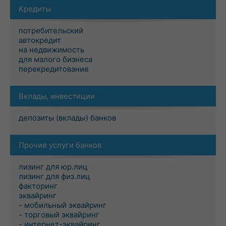
Кредиты
потребительский
автокредит
на недвижимость
для малого бизнеса
перекредитование
Вклады, инвестиции
депозиты (вклады) банков
Прочие услуги банков
лизинг для юр.лиц
лизинг для физ.лиц
факторинг
эквайринг
- мобильный эквайринг
- торговый эквайринг
- интернет-эквайринг