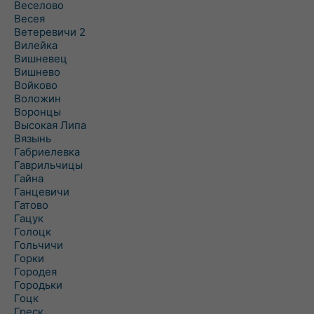
Веселово
Весея
Ветеревичи 2
Вилейка
Вишневец
Вишнево
Войково
Воложин
Воронцы
Высокая Липа
Вязынь
Габриелевка
Гаврильчицы
Гайна
Ганцевичи
Гатово
Гацук
Голоцк
Гольчичи
Горки
Городея
Городьки
Гоцк
Греск