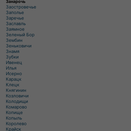
Занарочь
Заостровечье
Заполье
Заречье
Заславль
Заямное
Зеленый Бор
Зембин
Зеньковичи
Знамя
Зубки
Ивенец
Илья
Исерно
Карацк
Клецк
Княгинин
Козловичи
Колодищи
Комарово
Копище
Копыль
Королево
Крайск