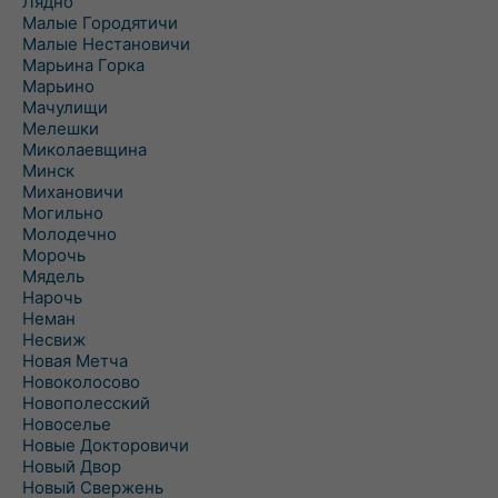
Лядно
Малые Городятичи
Малые Нестановичи
Марьина Горка
Марьино
Мачулищи
Мелешки
Миколаевщина
Минск
Михановичи
Могильно
Молодечно
Морочь
Мядель
Нарочь
Неман
Несвиж
Новая Метча
Новоколосово
Новополесский
Новоселье
Новые Докторовичи
Новый Двор
Новый Свержень