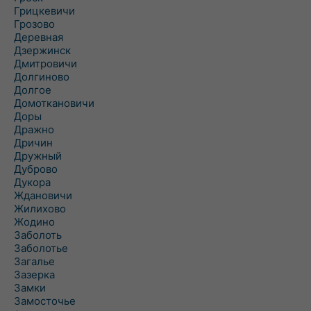
Грицкевичи
Грозово
Деревная
Дзержинск
Дмитровичи
Долгиново
Долгое
Домоткановичи
Доры
Дражно
Дричин
Дружный
Дуброво
Дукора
Ждановичи
Жилихово
Жодино
Заболоть
Заболотье
Загалье
Зазерка
Замки
Замосточье