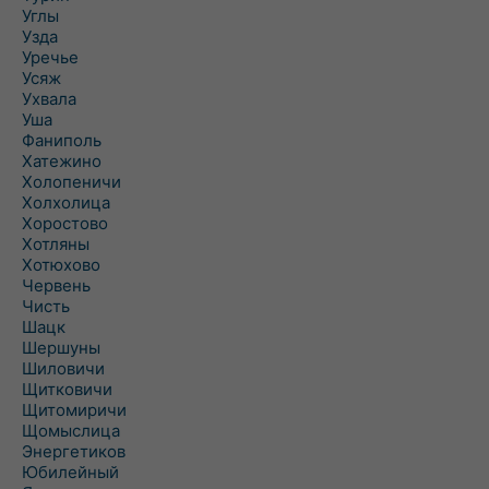
Углы
Узда
Уречье
Усяж
Ухвала
Уша
Фаниполь
Хатежино
Холопеничи
Холхолица
Хоростово
Хотляны
Хотюхово
Червень
Чисть
Шацк
Шершуны
Шиловичи
Щитковичи
Щитомиричи
Щомыслица
Энергетиков
Юбилейный