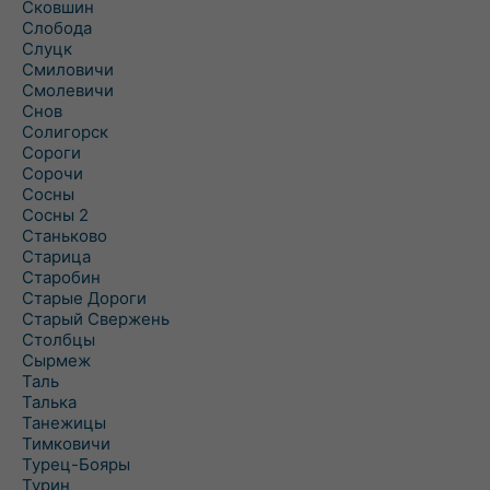
Сковшин
Слобода
Слуцк
Смиловичи
Смолевичи
Снов
Солигорск
Сороги
Сорочи
Сосны
Сосны 2
Станьково
Старица
Старобин
Старые Дороги
Старый Свержень
Столбцы
Сырмеж
Таль
Талька
Танежицы
Тимковичи
Турец-Бояры
Турин