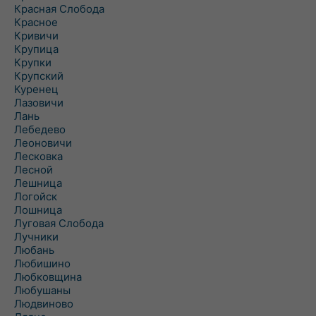
Красная Слобода
Красное
Кривичи
Крупица
Крупки
Крупский
Куренец
Лазовичи
Лань
Лебедево
Леоновичи
Лесковка
Лесной
Лешница
Логойск
Лошница
Луговая Слобода
Лучники
Любань
Любишино
Любковщина
Любушаны
Людвиново