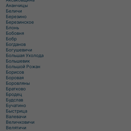
Ананчицы
Беличи
Березино
Березинское
Блонь
Бобовня
Бобр
Богданов
Богушевичи
Большая Ухолода
Большевик
Большой Рожан
Борисов
Боровая
Боровляны
Братково
Бродец
Будслав
Бучатино
Быстрица
Валевачи
Величковичи
Велятичи