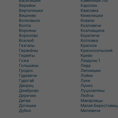
Василишки
Каменный Лог
Верейки
Каролин
Вертелишки
Квасовка
Вишнево
Кемелишки
Волковыск
Ковали
Волпа
Козловичи
Ворняны
Козловщина
Вороново
Кореличи
Вселюб
Котловка
Гезгалы
Красное
Геранёны
Красносельский
Гервяты
Крево
Гожа
Лаздуны 1
Гольшаны
Лида
Гродно
Липнишки
Гудевичи
Лойки
Гудогай
Луки
Дворец
Лунно
Демброво
Луцковляны
Деречин
Любча
Дитва
Макаровцы
Дотишки
Малая Берестовиц
Дубно
Милевичи