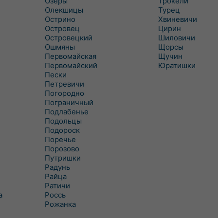
Озеры
Трокели
Олекшицы
Турец
Острино
Хвиневичи
Островец
Цирин
Островецкий
Шиловичи
Ошмяны
Щорсы
Первомайская
Щучин
Первомайский
Юратишки
Пески
Петревичи
Погородно
Пограничный
Подлабенье
Подольцы
Подороск
Поречье
Порозово
Путришки
Радунь
Райца
Ратичи
а
Роcсь
Рожанка