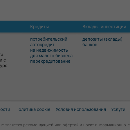
Кредиты
Вклады, инвестиции
потребительский
депозиты (вклады)
автокредит
банков
на недвижимость
та
для малого бизнеса
и с
перекредитование
сурс
ности
Политика cookie
Условия использования
Услуги
не является рекомендацией или офертой и носит информационно-с