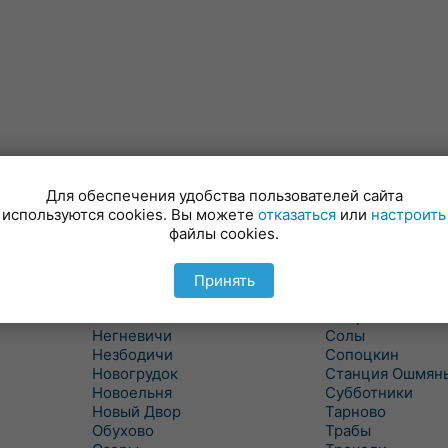
Для обеспечения удобства пользователей сайта
Минойты
Россь
используются cookies. Вы можете
отказаться
или
настроить
Мир
Свислочь
файлы cookies.
Михалишки
Скидель
Скрибовцы
Можейково
Мосты
Словатичи
Принять
Мосты Правые
Слоним
Нача
Сморгонь
Негневичи
Солы
Незбодичи
Сопоцкин
Новогрудок
Станция Ошмян
Новоельня
Субботники
Новый Двор
Тарново
Обухово
Трабы