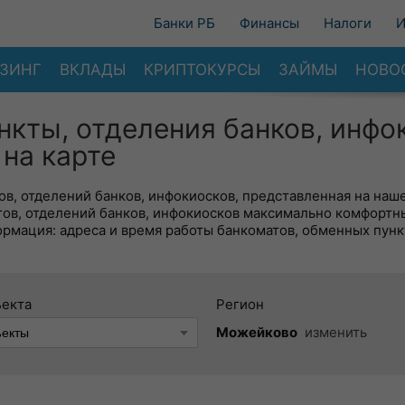
Банки РБ
Финансы
Налоги
И
ЗИНГ
ВКЛАДЫ
КРИПТОКУРСЫ
ЗАЙМЫ
НОВО
нкты, отделения банков, инфо
на карте
в, отделений банков, инфокиосков, представленная на наше
тов, отделений банков, инфокиосков максимально комфортн
ормация: адреса и время работы банкоматов, обменных пунк
ъекта
Регион
Можейково
изменить