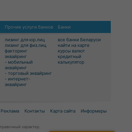
Прочие услуги банков
Банки
лизинг для юр.лиц
все банки Беларуси
лизинг для физ.лиц
найти на карте
факторинг
курсы валют
эквайринг
кредитный
- мобильный
калькулятор
эквайринг
- торговый эквайринг
- интернет-
эквайринг
Реклама
Контакты
Карта сайта
Информеры
правочный характер.