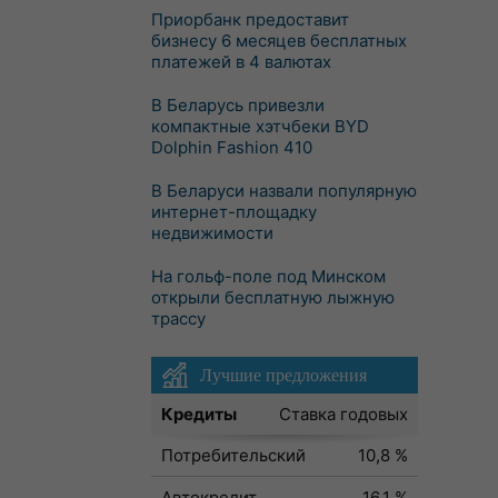
Приорбанк предоставит
бизнесу 6 месяцев бесплатных
платежей в 4 валютах
В Беларусь привезли
компактные хэтчбеки BYD
Dolphin Fashion 410
В Беларуси назвали популярную
интернет-площадку
недвижимости
На гольф-поле под Минском
открыли бесплатную лыжную
трассу
Лучшие предложения
Кредиты
Ставка годовых
Потребительский
10,8 %
Автокредит
16,1 %