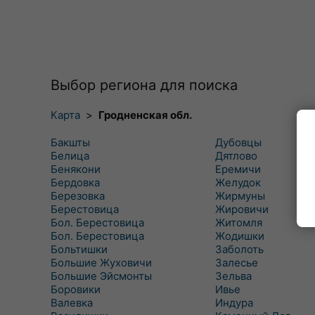
Выбор региона для поиска
Карта
>
Гродненская обл.
Бакшты
Дубовцы
Белица
Дятлово
Бенякони
Еремичи
Бердовка
Желудок
Березовка
Жирмуны
Берестовица
Жировичи
Бол. Берестовица
Житомля
Бол. Берестовица
Жодишки
Больтишки
Заболоть
Большие Жуховичи
Залесье
Большие Эйсмонты
Зельва
Боровики
Ивье
Валевка
Индура