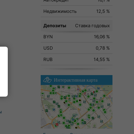
Недвижимость
12,5 %
Депозиты
Ставка годовых
BYN
16,06 %
USD
0,78 %
RUB
14,55 %
Интерактивная карта
ы