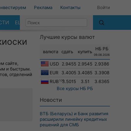
нвестируем
Реклама
Контакты
Войти
СТИ
ЕЩЕ
Лучшие курсы валют
киоски
НБ РБ
валюта
сдать
купить
09.08.2026
м сайте,
USD
2.9455
2.9545
2.9386
ым и быстрым.
EUR
3.4005
3.4085
3.3908
тов, отделений
RUB
100
3.5015
3.51
3.6365
Все курсы
НБ РБ
Новости
ВТБ (Беларусь) и Банк развития
расширили линейку кредитных
решений для СМБ