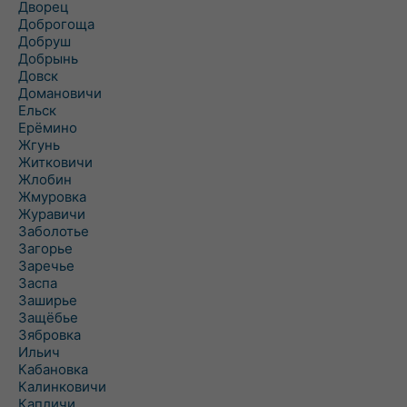
Дворец
Доброгоща
Добруш
Добрынь
Довск
Домановичи
Ельск
Ерёмино
Жгунь
Житковичи
Жлобин
Жмуровка
Журавичи
Заболотье
Загорье
Заречье
Заспа
Заширье
Защёбье
Зябровка
Ильич
Кабановка
Калинковичи
Капличи