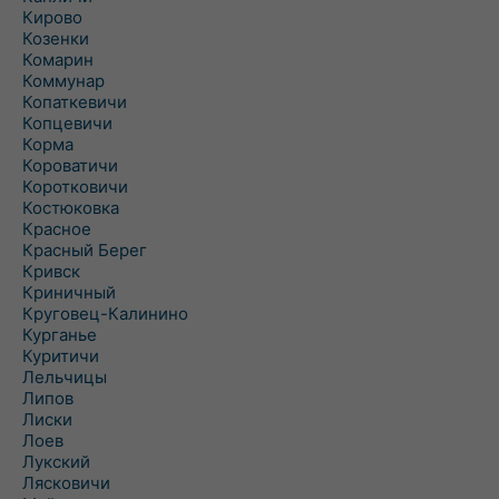
Кирово
Козенки
Комарин
Коммунар
Копаткевичи
Копцевичи
Корма
Короватичи
Коротковичи
Костюковка
Красное
Красный Берег
Кривск
Криничный
Круговец-Калинино
Курганье
Куритичи
Лельчицы
Липов
Лиски
Лоев
Лукский
Лясковичи