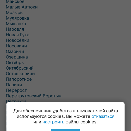
Майское
Малые Автюки
Мозырь
Муляровка
Мышанка
Наровля
Новая Гута
Новосёлки
Носовичи
Озаричи
Озерщина
Октябрь
Октябрьский
Осташковичи
Папоротное
Паричи
Перерост
Перетрутовский Воротын
Петриков
Пиревичи
Для обеспечения удобства пользователей сайта
Поболово
используются cookies. Вы можете
отказаться
Поколюбичи
или
настроить
файлы cookies.
Полесье
Птичь