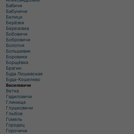
Бабичи
Бабуничи
Белицк
Берёзки
Березовка
Бобовичи
Бобровичи
Болотня
Большевик
Боровики
Борщёвка
Брагин
Буда Люшевская
Буда-Кошелево
Василевичи
Ветка
Гадиловичи
Глинище
Глушковичи
Глыбов
Гомель
Городец
Горочичи