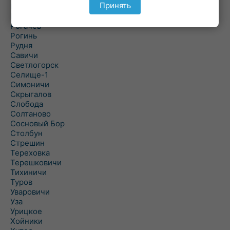
Принять
Речица
Ровенская Слобода
Рогачев
Рогинь
Рудня
Савичи
Светлогорск
Селище-1
Симоничи
Скрыгалов
Слобода
Солтаново
Сосновый Бор
Столбун
Стрешин
Тереховка
Терешковичи
Тихиничи
Туров
Уваровичи
Уза
Урицкое
Хойники