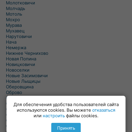
Молотковичи
Молчадь
Мотоль
Мохро
Мурава
Мухавец
Нарутовичи
Нача
Немержа
Нижнее Чернихово
Новая Попина
Новицковичи
Новоселки
Новые Засимовичи
Новые Лыщицы
Оберовщина
Оброво
Огаревичи
Одрижин
Для обеспечения удобства пользователей сайта
Оздамичи
используются cookies. Вы можете
отказаться
Озяты
или
настроить
файлы cookies.
Олтуш
Ольманы
Принять
Ольпень