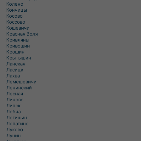
Колено
Кончицы
Косово
Коссово
Кошевичи
Красная Воля
Кривляны
Кривошин
Крошин
Крытышин
Ланская
Ласицк
Лахва
Лемешевичи
Ленинский
Лесная
Линово
Липск
Лобча
Логишин
Лопатино
Луково
Лунин