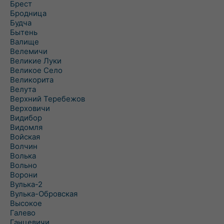
Брест
Бродница
Будча
Бытень
Валище
Велемичи
Великие Луки
Великое Село
Великорита
Велута
Верхний Теребежов
Верховичи
Видибор
Видомля
Войская
Волчин
Волька
Вольно
Ворони
Вулька-2
Вулька-Обровская
Высокое
Галево
Ганцевичи