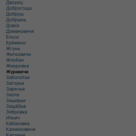
Дворец
Доброгоща
Добруш
Добрынь
Довск
Домановичи
Ельск
Ерёмино
Жгунь
Житковичи
Жлобин
Жмуровка
Журавичи
Заболотье
Загорье
Заречье
Заспа
Заширье
Защёбье
Зябровка
Ильич
Кабановка
Калинковичи
Капличи