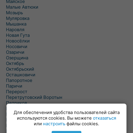
Майское
Малые Автюки
Мозырь
Муляровка
Мышанка
Наровля
Новая Гута
Новосёлки
Носовичи
Озаричи
Озерщина
Октябрь
Октябрьский
Осташковичи
Папоротное
Паричи
Перерост
Перетрутовский Воротын
Петриков
Пиревичи
Для обеспечения удобства пользователей сайта
Поболово
используются cookies. Вы можете
отказаться
Поколюбичи
или
настроить
файлы cookies.
Полесье
Птичь