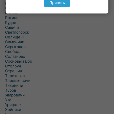
Принять
Речица
Ровенская Слобода
Рогачев
Рогинь
Рудня
Савичи
Светлогорск
Селище-1
Симоничи
Скрыгалов
Слобода
Солтаново
Сосновый Бор
Столбун
Стрешин
Тереховка
Терешковичи
Тихиничи
Туров
Уваровичи
Уза
Урицкое
Хойники