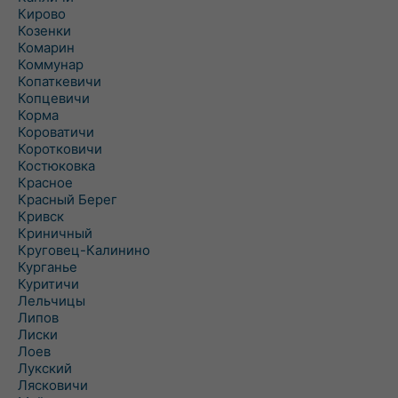
Кирово
Козенки
Комарин
Коммунар
Копаткевичи
Копцевичи
Корма
Короватичи
Коротковичи
Костюковка
Красное
Красный Берег
Кривск
Криничный
Круговец-Калинино
Курганье
Куритичи
Лельчицы
Липов
Лиски
Лоев
Лукский
Лясковичи