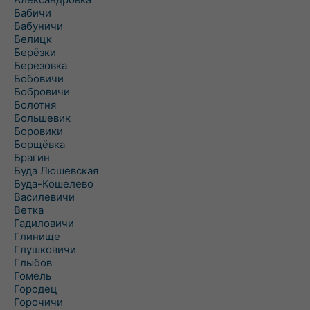
Бабичи
Бабуничи
Белицк
Берёзки
Березовка
Бобовичи
Бобровичи
Болотня
Большевик
Боровики
Борщёвка
Брагин
Буда Люшевская
Буда-Кошелево
Василевичи
Ветка
Гадиловичи
Глинище
Глушковичи
Глыбов
Гомель
Городец
Горочичи