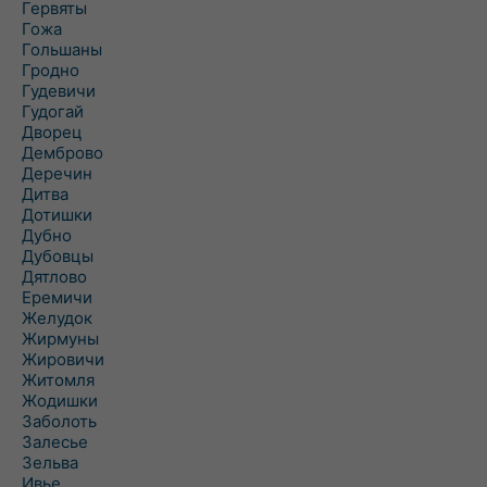
Гервяты
Гожа
Гольшаны
Гродно
Гудевичи
Гудогай
Дворец
Демброво
Деречин
Дитва
Дотишки
Дубно
Дубовцы
Дятлово
Еремичи
Желудок
Жирмуны
Жировичи
Житомля
Жодишки
Заболоть
Залесье
Зельва
Ивье