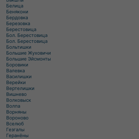
Белица
Бенякони
Бердовка
Березовка
Берестовица
Бол. Берестовица
Бол. Берестовица
Больтишки
Большие Жуховичи
Большие Эйсмонты
Боровики
Валевка
Василишки
Верейки
Вертелишки
Вишнево
Волковыск
Волпа
Ворняны
Вороново
Вселюб
Гезгалы
Геранёны