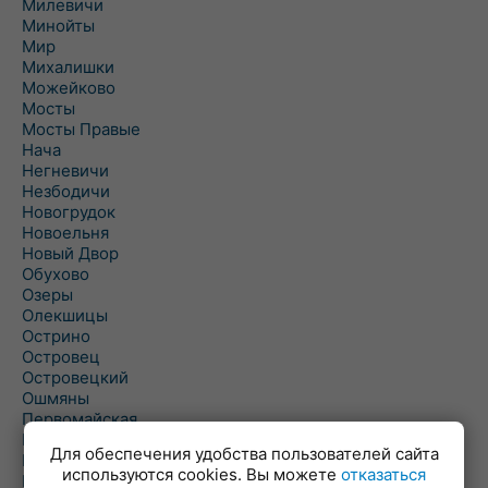
Милевичи
Минойты
Мир
Михалишки
Можейково
Мосты
Мосты Правые
Нача
Негневичи
Незбодичи
Новогрудок
Новоельня
Новый Двор
Обухово
Озеры
Олекшицы
Острино
Островец
Островецкий
Ошмяны
Первомайская
Первомайский
Для обеспечения удобства пользователей сайта
Пески
используются cookies. Вы можете
отказаться
Петревичи