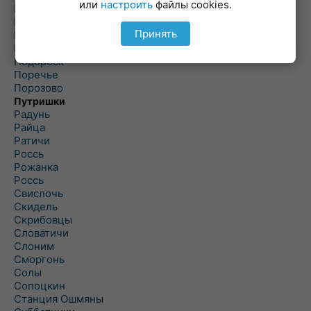
или
настроить
файлы cookies.
Погородно
Пограничный
Принять
Подлабенье
Подольцы
Подороск
Поречье
Порозово
Путришки
Радунь
Райца
Ратичи
Роcсь
Рожанка
Россь
Свислочь
Скидель
Скрибовцы
Словатичи
Слоним
Сморгонь
Солы
Сопоцкин
Станция Ошмяны