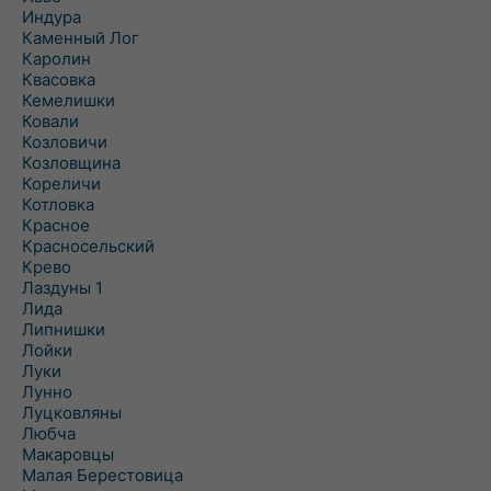
Индура
Каменный Лог
Каролин
Квасовка
Кемелишки
Ковали
Козловичи
Козловщина
Кореличи
Котловка
Красное
Красносельский
Крево
Лаздуны 1
Лида
Липнишки
Лойки
Луки
Лунно
Луцковляны
Любча
Макаровцы
Малая Берестовица