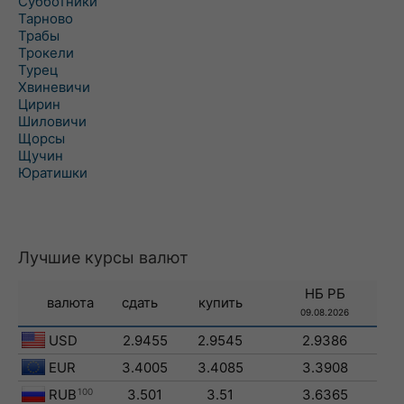
Субботники
Тарново
Трабы
Трокели
Турец
Хвиневичи
Цирин
Шиловичи
Щорсы
Щучин
Юратишки
Лучшие курсы валют
НБ РБ
валюта
сдать
купить
09.08.2026
USD
2.9455
2.9545
2.9386
EUR
3.4005
3.4085
3.3908
RUB
100
3.501
3.51
3.6365