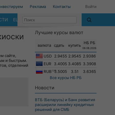
нвестируем
Реклама
Контакты
Войти
СТИ
ЕЩЕ
Лучшие курсы валют
киоски
НБ РБ
валюта
сдать
купить
08.08.2026
м сайте,
USD
2.9455
2.9545
2.9386
ым и быстрым.
EUR
3.4005
3.4085
3.3908
тов, отделений
RUB
100
3.5005
3.51
3.6365
Все курсы
НБ РБ
Новости
ВТБ (Беларусь) и Банк развития
расширили линейку кредитных
решений для СМБ