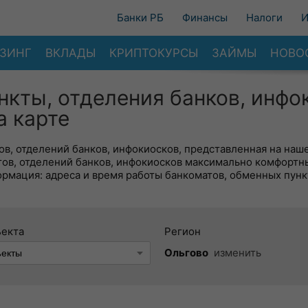
Банки РБ
Финансы
Налоги
И
ЗИНГ
ВКЛАДЫ
КРИПТОКУРСЫ
ЗАЙМЫ
НОВО
нкты, отделения банков, инфо
а карте
в, отделений банков, инфокиосков, представленная на наше
тов, отделений банков, инфокиосков максимально комфортн
ормация: адреса и время работы банкоматов, обменных пунк
ъекта
Регион
Ольгово
изменить