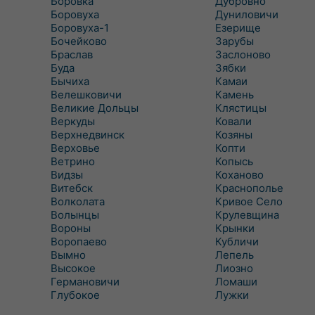
Боровка
Дубровно
Боровуха
Дуниловичи
Боровуха-1
Езерище
Бочейково
Зарубы
Браслав
Заслоново
Буда
Зябки
Бычиха
Камаи
Велешковичи
Камень
Великие Дольцы
Клястицы
Веркуды
Ковали
Верхнедвинск
Козяны
Верховье
Копти
Ветрино
Копысь
Видзы
Коханово
Витебск
Краснополье
Волколата
Кривое Село
Волынцы
Крулевщина
Вороны
Крынки
Воропаево
Кубличи
Вымно
Лепель
Высокое
Лиозно
Германовичи
Ломаши
Глубокое
Лужки