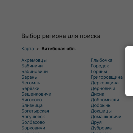
Выбор региона для поиска
Карта
>
Витебская обл.
Ахремовцы
Глыбочка
Бабиничи
Городок
Бабиновичи
Горяны
Барань
Григоровщина
Бегомль
Дерковщина
Берёзки
Дёрновичи
Бешенковичи
Дисна
Бигосово
Добромысли
Близница
Добрынь
Богатырская
Докшицы
Богушевск
Домашковичи
Болбасово
Друя
Борковичи
Дубровка