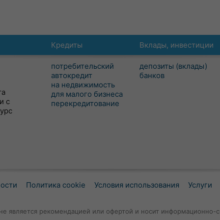
Кредиты
Вклады, инвестиции
потребительский
депозиты (вклады)
автокредит
банков
на недвижимость
та
для малого бизнеса
и с
перекредитование
сурс
ности
Политика cookie
Условия использования
Услуги
не является рекомендацией или офертой и носит информационно-с