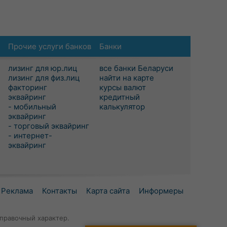
Прочие услуги банков
Банки
лизинг для юр.лиц
все банки Беларуси
лизинг для физ.лиц
найти на карте
факторинг
курсы валют
эквайринг
кредитный
- мобильный
калькулятор
эквайринг
- торговый эквайринг
- интернет-
эквайринг
Реклама
Контакты
Карта сайта
Информеры
правочный характер.