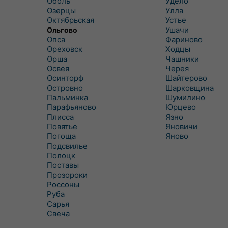
Оболь
Удело
Озерцы
Улла
Октябрьская
Устье
Ушачи
Ольгово
Опса
Фариново
Ореховск
Ходцы
Орша
Чашники
Освея
Черея
Осинторф
Шайтерово
Островно
Шарковщина
Пальминка
Шумилино
Парафьяново
Юрцево
Плисса
Язно
Повятье
Яновичи
Погоща
Яново
Подсвилье
Полоцк
Поставы
Прозороки
Россоны
Руба
Сарья
Свеча