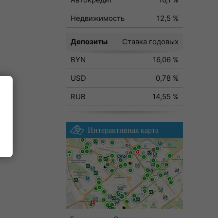
Недвижимость
12,5 %
Депозиты
Ставка годовых
BYN
16,06 %
USD
0,78 %
RUB
14,55 %
Интерактивная карта