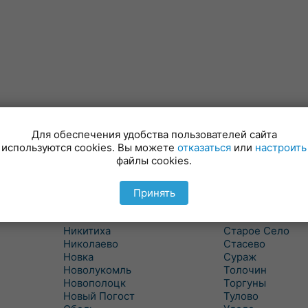
Для обеспечения удобства пользователей сайта
Лынтупы
Селявщина
используются cookies. Вы можете
отказаться
или
настроить
Ляды
Сенно
файлы cookies.
Межа
Ситцы
Межево
Славени
Миоры
Слобода
Принять
Мишневичи
Слободка
Мошканы
Смольяны
Никитиха
Старое Село
Николаево
Стасево
Новка
Сураж
Новолукомль
Толочин
Новополоцк
Торгуны
Новый Погост
Тулово