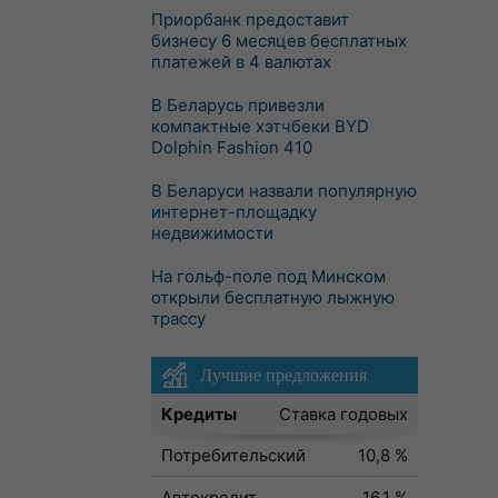
Приорбанк предоставит
бизнесу 6 месяцев бесплатных
платежей в 4 валютах
В Беларусь привезли
компактные хэтчбеки BYD
Dolphin Fashion 410
В Беларуси назвали популярную
интернет-площадку
недвижимости
На гольф-поле под Минском
открыли бесплатную лыжную
трассу
Лучшие предложения
Кредиты
Ставка годовых
Потребительский
10,8 %
Автокредит
16,1 %