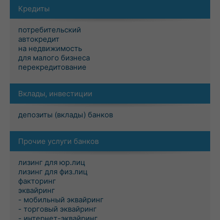
Кредиты
потребительский
автокредит
на недвижимость
для малого бизнеса
перекредитование
Вклады, инвестиции
депозиты (вклады) банков
Прочие услуги банков
лизинг для юр.лиц
лизинг для физ.лиц
факторинг
эквайринг
- мобильный эквайринг
- торговый эквайринг
- интернет-эквайринг