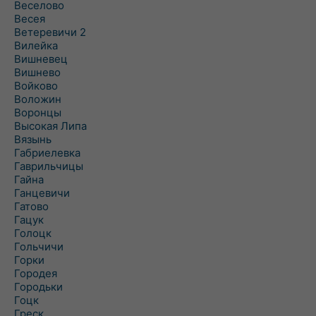
Веселово
Весея
Ветеревичи 2
Вилейка
Вишневец
Вишнево
Войково
Воложин
Воронцы
Высокая Липа
Вязынь
Габриелевка
Гаврильчицы
Гайна
Ганцевичи
Гатово
Гацук
Голоцк
Гольчичи
Горки
Городея
Городьки
Гоцк
Греск