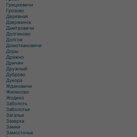
Грицкевичи
Грозово
Деревная
Дзержинск
Дмитровичи
Долгиново
Долгое
Домоткановичи
Доры
Дражно
Дричин
Дружный
Дуброво
Дукора
Ждановичи
Жилихово
Жодино
Заболоть
Заболотье
Загалье
Зазерка
Замки
Замосточье