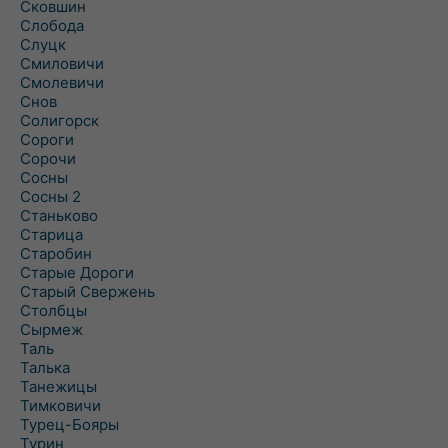
Сковшин
Слобода
Слуцк
Смиловичи
Смолевичи
Снов
Солигорск
Сороги
Сорочи
Сосны
Сосны 2
Станьково
Старица
Старобин
Старые Дороги
Старый Свержень
Столбцы
Сырмеж
Таль
Талька
Танежицы
Тимковичи
Турец-Бояры
Турин