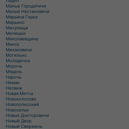
Лядно
Малые Городятичи
Малые Нестановичи
Марьина Горка
Марьино
Мачулищи
Мелешки
Миколаевщина
Минск
Михановичи
Могильно
Молодечно
Морочь
Мядель
Нарочь
Неман
Несвиж
Новая Метча
Новоколосово
Новополесский
Новоселье
Новые Докторовичи
Новый Двор
Новый Свержень