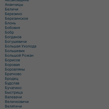
Ананчицы
Беличи
Березино
Березинское
Блонь
Бобовня
Бобр
Богданов
Богушевичи
Большая Ухолода
Большевик
Большой Рожан
Борисов
Боровая
Боровляны
Братково
Бродец
Будслав
Бучатино
Быстрица
Валевачи
Величковичи
Велятичи