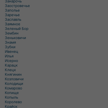
Занарочь
Заостровечье
Заполье
Заречье
Заславль
Заямное
Зеленый Бор
Зембин
Зеньковичи
Знамя
Зубки
Ивенец
Илья
Исерно
Карацк
Клецк
Княгинин
Козловичи
Колодищи
Комарово
Копище
Копыль
Королево
Крайск