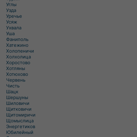
Углы
Узда
Уречье
Усяж
Ухвала
Уша
Фаниполь
Хатежино
Холопеничи
Холхолица
Хоростово
Хотляны
Хотюхово
Червень
Чисть
Шацк
Шершуны
Шиловичи
Щитковичи
Щитомиричи
Щомыслица
Энергетиков
Юбилейный