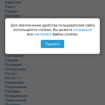
Оздятичи
Озеро
Озерцо
Околово
Октябрь
Октябрьский
Для обеспечения удобства пользователей сайта
Олехновичи
используются cookies. Вы можете
отказаться
Омговичи
или
настроить
файлы cookies.
Оношки
Осовец
Принять
Острошицкий Городок
Пасека
Пастовичи
Першаи
Петришки
Плещеницы
Погост
Погост-1
Покрашево
Положевичи
Поплавы
Правдинский
Привольный
Прилепы