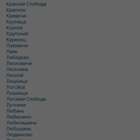
Красная Слобода
Красное
Кривичи
Крупица
Крупки
Крупский
Куренец
Лазовичи
Лань
Лебедево
Леоновичи
Лесковка
Лесной
Лешница
Логойск
Лошница
Луговая Слобода
Лучники
Любань
Любишино
Любковщина
Любушаны
Людвиново