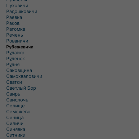
Пуховичи
Радошковичи
Раевка
Раков
Ратомка
Речень
Рованичи
Рубежевичи
Рудавка
Руденск
Рудня
Саковщина
Самохваловичи
Сватки
Светлый Бор
Свирь
Свислочь
Селище
Семежево
Сеница
Силичи
Синявка
Ситники