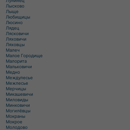
Лунинец
Лысково
Лыще
Любищицы
Люсино
Лядец
Лясковичи
Ляховичи
Ляховцы
Малеч
Малое Городище
Малорита
Мальковичи
Медно
Междулесье
Межлесье
Мерчицы
Микашевичи
Миловиды
Минковичи
Могилёвцы
Мокраны
Мокрое
Молодово