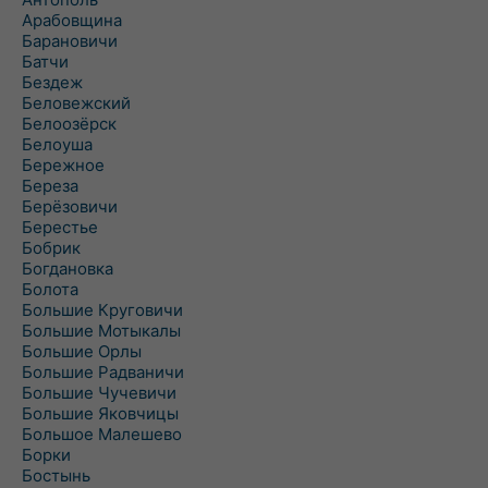
Арабовщина
Барановичи
Батчи
Бездеж
Беловежский
Белоозёрск
Белоуша
Бережное
Береза
Берёзовичи
Берестье
Бобрик
Богдановка
Болота
Большие Круговичи
Большие Мотыкалы
Большие Орлы
Большие Радваничи
Большие Чучевичи
Большие Яковчицы
Большое Малешево
Борки
Бостынь