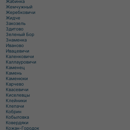
Жабинка
Жемчужный
Жеребковичи
Жидче
Закозель
Здитово
Зеленый Бор
Знаменка
Иваново
Ивацевичи
Каленковичи
Каллауровичи
Каменец
Камень
Каменюки
Карчево
Квасевичи
Киселевцы
Клейники
Клепачи
Кобрин
Кобыловка
Ковердяки
Кожан-Городок