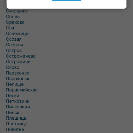
Ольшаны
Омельная
Ополь
Орехово
Оса
Оснежицы
Осовая
Осовцы
Остров
Остромечево
Остромичи
Охово
Парахонск
Парохонск
Пелище
Первомайская
Пески
Петковичи
Пинковичи
Пинск
Плещицы
Плотница
Повитье