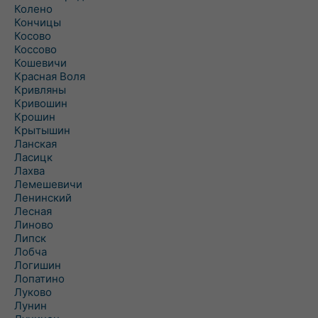
Колено
Кончицы
Косово
Коссово
Кошевичи
Красная Воля
Кривляны
Кривошин
Крошин
Крытышин
Ланская
Ласицк
Лахва
Лемешевичи
Ленинский
Лесная
Линово
Липск
Лобча
Логишин
Лопатино
Луково
Лунин