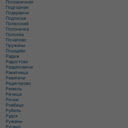
Пограничная
Подгорная
Подкраичи
Подлесье
Полесский
Полонечка
Полонка
Почапово
Пружаны
Псыщево
Радеж
Радостово
Раздяловичи
Ракитница
Ревятичи
Редигерово
Ремель
Речица
Речки
Ровбицк
Рубель
Рудск
Ружаны
Русино