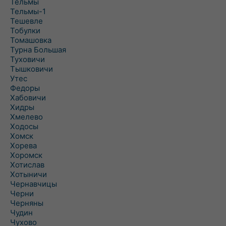
Тельмы
Тельмы-1
Тешевле
Тобулки
Томашовка
Турна Большая
Туховичи
Тышковичи
Утес
Федоры
Хабовичи
Хидры
Хмелево
Ходосы
Хомск
Хорева
Хоромск
Хотислав
Хотыничи
Чернавчицы
Черни
Черняны
Чудин
Чухово