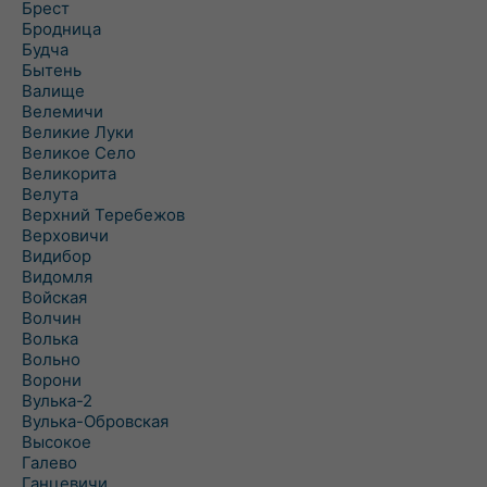
Брест
Бродница
Будча
Бытень
Валище
Велемичи
Великие Луки
Великое Село
Великорита
Велута
Верхний Теребежов
Верховичи
Видибор
Видомля
Войская
Волчин
Волька
Вольно
Ворони
Вулька-2
Вулька-Обровская
Высокое
Галево
Ганцевичи