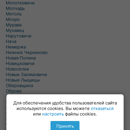
Молотковичи
Молчадь
Мотоль
Мохро
Мурава
Мухавец
Нарутовичи
Нача
Немержа
Нижнее Чернихово
Новая Попина
Новицковичи
Новоселки
Новые Засимовичи
Новые Лыщицы
Оберовщина
Оброво
Огаревичи
Одрижин
Для обеспечения удобства пользователей сайта
Оздамичи
используются cookies. Вы можете
отказаться
Озяты
или
настроить
файлы cookies.
Олтуш
Ольманы
Принять
Ольпень