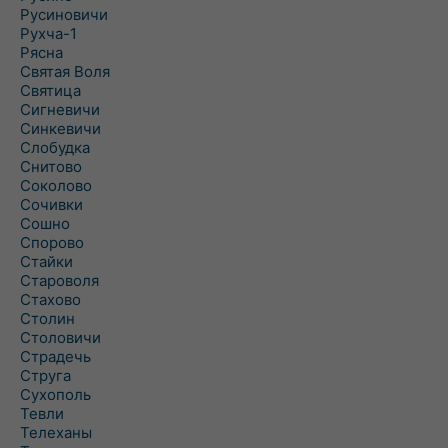
Русиновичи
Рухча-1
Рясна
Святая Воля
Святица
Сигневичи
Синкевичи
Слобудка
Снитово
Соколово
Сочивки
Сошно
Спорово
Стайки
Староволя
Стахово
Столин
Столовичи
Страдечь
Струга
Сухополь
Тевли
Телеханы