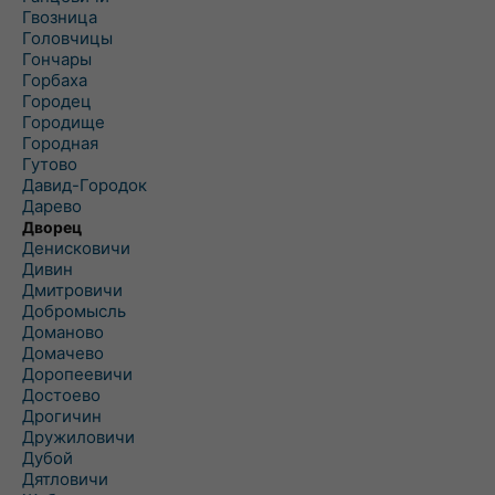
Гвозница
Головчицы
Гончары
Горбаха
Городец
Городище
Городная
Гутово
Давид-Городок
Дарево
Дворец
Денисковичи
Дивин
Дмитровичи
Добромысль
Доманово
Домачево
Доропеевичи
Достоево
Дрогичин
Дружиловичи
Дубой
Дятловичи