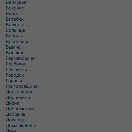
Верховье
Ветрино
Видзы
Витебск
Волколата
Волынцы
Вороны
Воропаево
Вымно
Высокое
Германовичи
Глубокое
Глыбочка
Городок
Горяны
Григоровщина
Дерковщина
Дёрновичи
Дисна
Добромысли
Добрынь
Докшицы
Домашковичи
Друя