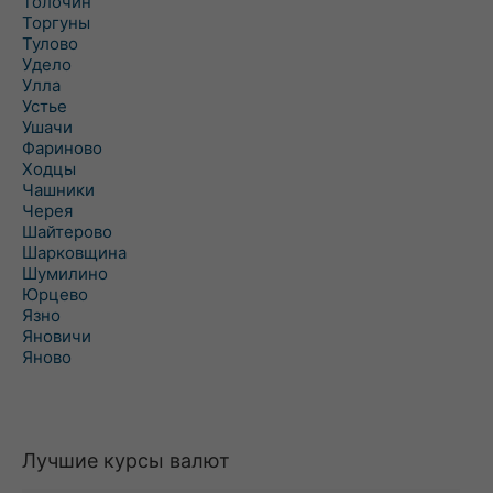
Толочин
Торгуны
Тулово
Удело
Улла
Устье
Ушачи
Фариново
Ходцы
Чашники
Черея
Шайтерово
Шарковщина
Шумилино
Юрцево
Язно
Яновичи
Яново
Лучшие курсы валют