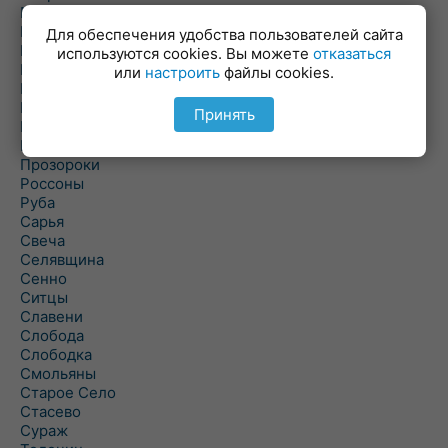
Пальминка
Парафьяново
Для обеспечения удобства пользователей сайта
Плисса
используются cookies. Вы можете
отказаться
Повятье
или
настроить
файлы cookies.
Погоща
Подсвилье
Принять
Полоцк
Поставы
Прозороки
Россоны
Руба
Сарья
Свеча
Селявщина
Сенно
Ситцы
Славени
Слобода
Слободка
Смольяны
Старое Село
Стасево
Сураж