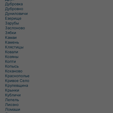
Дубровка
Дубровно
Дуниловичи
Езерище
Зарубы
Заслоново
Зябки
Камаи
Камень
Клястицы
Ковали
Козяны
Копти
Копысь
Коханово
Краснополье
Кривое Село
Крулевщина
Крынки
Кубличи
Лепель
Лиозно
Ломаши