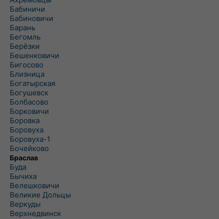
Бабиничи
Бабиновичи
Барань
Бегомль
Берёзки
Бешенковичи
Бигосово
Близница
Богатырская
Богушевск
Болбасово
Борковичи
Боровка
Боровуха
Боровуха-1
Бочейково
Браслав
Буда
Бычиха
Велешковичи
Великие Дольцы
Веркуды
Верхнедвинск