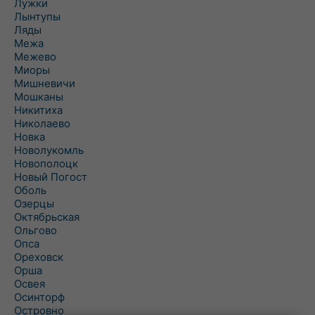
Лужки
Лынтупы
Ляды
Межа
Межево
Миоры
Мишневичи
Мошканы
Никитиха
Николаево
Новка
Новолукомль
Новополоцк
Новый Погост
Оболь
Озерцы
Октябрьская
Ольгово
Опса
Ореховск
Орша
Освея
Осинторф
Островно