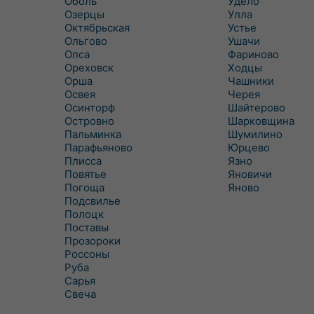
Оболь
Удело
Озерцы
Улла
Октябрьская
Устье
Ольгово
Ушачи
Опса
Фариново
Ореховск
Ходцы
Орша
Чашники
Освея
Черея
Осинторф
Шайтерово
Островно
Шарковщина
Пальминка
Шумилино
Парафьяново
Юрцево
Плисса
Язно
Повятье
Яновичи
Погоща
Яново
Подсвилье
Полоцк
Поставы
Прозороки
Россоны
Руба
Сарья
Свеча