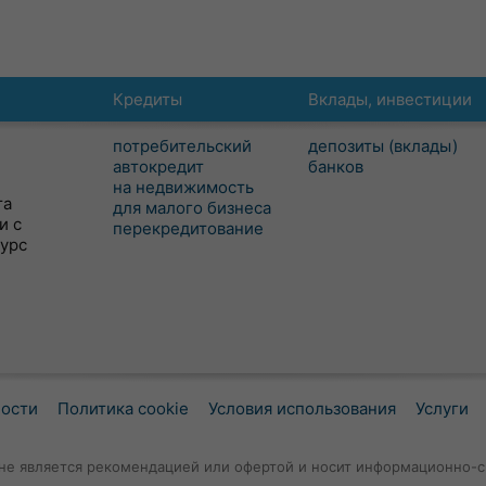
Кредиты
Вклады, инвестиции
потребительский
депозиты (вклады)
автокредит
банков
на недвижимость
та
для малого бизнеса
и с
перекредитование
сурс
ности
Политика cookie
Условия использования
Услуги
не является рекомендацией или офертой и носит информационно-с