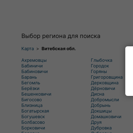
Выбор региона для поиска
Карта
>
Витебская обл.
Ахремовцы
Глыбочка
Бабиничи
Городок
Бабиновичи
Горяны
Барань
Григоровщина
Бегомль
Дерковщина
Берёзки
Дёрновичи
Бешенковичи
Дисна
Бигосово
Добромысли
Близница
Добрынь
Богатырская
Докшицы
Богушевск
Домашковичи
Болбасово
Друя
Борковичи
Дубровка