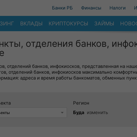
Банки РБ
Финансы
Налоги
И
ЗИНГ
ВКЛАДЫ
КРИПТОКУРСЫ
ЗАЙМЫ
НОВО
нкты, отделения банков, инфо
е
в, отделений банков, инфокиосков, представленная на наше
тов, отделений банков, инфокиосков максимально комфортн
ормация: адреса и время работы банкоматов, обменных пунк
ъекта
Регион
Буда
изменить