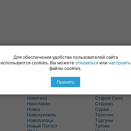
Для обеспечения удобства пользователей сайта
Лынтупы
Селявщина
используются cookies. Вы можете
отказаться
или
настроить
Ляды
Сенно
файлы cookies.
Межа
Ситцы
Межево
Славени
Миоры
Слобода
Принять
Мишневичи
Слободка
Мошканы
Смольяны
Никитиха
Старое Село
Николаево
Стасево
Новка
Сураж
Новолукомль
Толочин
Новополоцк
Торгуны
Новый Погост
Тулово