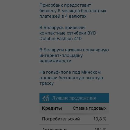
Приорбанк предоставит
бизнесу 6 месяцев бесплатных
платежей в 4 валютах
В Беларусь привезли
компактные хэтчбеки BYD
Dolphin Fashion 410
В Беларуси назвали популярную
интернет-площадку
недвижимости
На гольф-поле под Минском
открыли бесплатную лыжную
трассу
Лучшие предложения
Кредиты
Ставка годовых
Потребительский
10,8 %
Автокредит
16,1 %