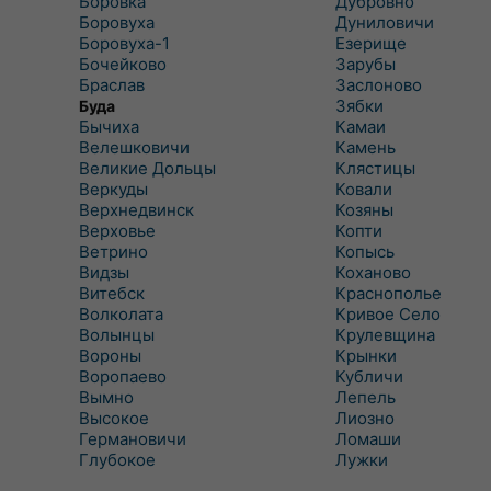
Боровка
Дубровно
Боровуха
Дуниловичи
Боровуха-1
Езерище
Бочейково
Зарубы
Браслав
Заслоново
Зябки
Буда
Бычиха
Камаи
Велешковичи
Камень
Великие Дольцы
Клястицы
Веркуды
Ковали
Верхнедвинск
Козяны
Верховье
Копти
Ветрино
Копысь
Видзы
Коханово
Витебск
Краснополье
Волколата
Кривое Село
Волынцы
Крулевщина
Вороны
Крынки
Воропаево
Кубличи
Вымно
Лепель
Высокое
Лиозно
Германовичи
Ломаши
Глубокое
Лужки