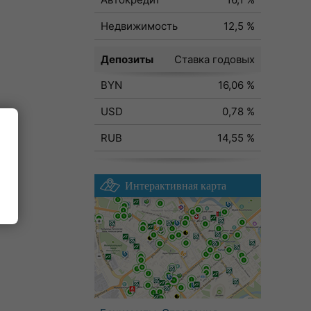
Недвижимость
12,5 %
Депозиты
Ставка годовых
BYN
16,06 %
USD
0,78 %
RUB
14,55 %
Интерактивная карта