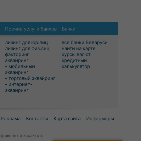
Прочие услуги банков
Банки
лизинг для юр.лиц
все банки Беларуси
лизинг для физ.лиц
найти на карте
факторинг
курсы валют
эквайринг
кредитный
- мобильный
калькулятор
эквайринг
- торговый эквайринг
- интернет-
эквайринг
Реклама
Контакты
Карта сайта
Информеры
правочный характер.