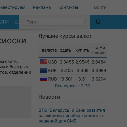
нвестируем
Реклама
Контакты
Войти
СТИ
ЕЩЕ
Лучшие курсы валют
киоски
НБ РБ
валюта
сдать
купить
10.08.2026
м сайте,
USD
2.9455
2.9545
2.9484
ым и быстрым.
EUR
3.405
3.409
3.3989
тов, отделений
RUB
100
3.501
3.51
3.6294
Все курсы
НБ РБ
Новости
ВТБ (Беларусь) и Банк развития
расширили линейку кредитных
решений для СМБ