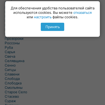
Пальминка
Парафьяново
Для обеспечения удобства пользователей сайта
Плисса
используются cookies. Вы можете
отказаться
Повятье
или
настроить
файлы cookies.
Погоща
Подсвилье
Принять
Полоцк
Поставы
Прозороки
Россоны
Руба
Сарья
Свеча
Селявщина
Сенно
Ситцы
Славени
Слобода
Слободка
Смольяны
Старое Село
Стасево
Сураж