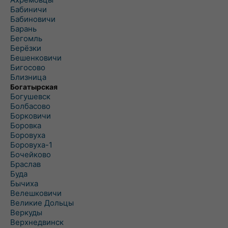
Бабиничи
Бабиновичи
Барань
Бегомль
Берёзки
Бешенковичи
Бигосово
Близница
Богатырская
Богушевск
Болбасово
Борковичи
Боровка
Боровуха
Боровуха-1
Бочейково
Браслав
Буда
Бычиха
Велешковичи
Великие Дольцы
Веркуды
Верхнедвинск