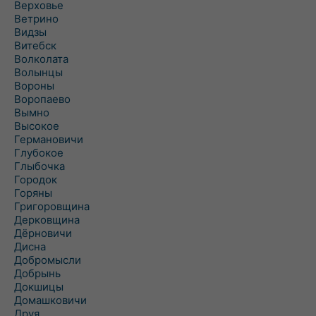
Верховье
Ветрино
Видзы
Витебск
Волколата
Волынцы
Вороны
Воропаево
Вымно
Высокое
Германовичи
Глубокое
Глыбочка
Городок
Горяны
Григоровщина
Дерковщина
Дёрновичи
Дисна
Добромысли
Добрынь
Докшицы
Домашковичи
Друя