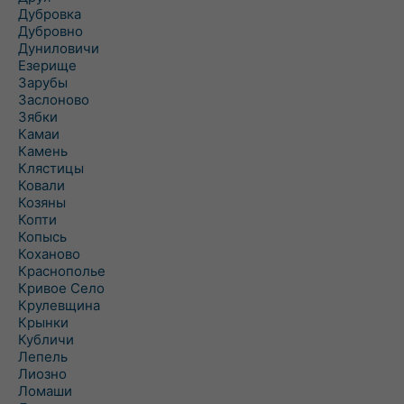
Дубровка
Дубровно
Дуниловичи
Езерище
Зарубы
Заслоново
Зябки
Камаи
Камень
Клястицы
Ковали
Козяны
Копти
Копысь
Коханово
Краснополье
Кривое Село
Крулевщина
Крынки
Кубличи
Лепель
Лиозно
Ломаши