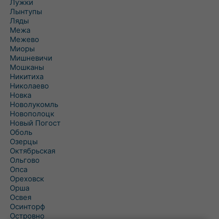
Лужки
Лынтупы
Ляды
Межа
Межево
Миоры
Мишневичи
Мошканы
Никитиха
Николаево
Новка
Новолукомль
Новополоцк
Новый Погост
Оболь
Озерцы
Октябрьская
Ольгово
Опса
Ореховск
Орша
Освея
Осинторф
Островно