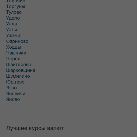
Толочин
Торгуны
Тулово
Удело
Улла
Устье
Ушачи
Фариново
Ходцы
Чашники
Черея
Шайтерово
Шарковщина
Шумилино
Юрцево
Язно
Яновичи
Яново
Лучшие курсы валют