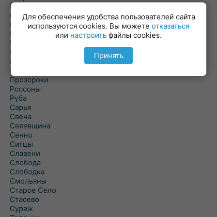
Пальминка
Парафьяново
Для обеспечения удобства пользователей сайта
Плисса
используются cookies. Вы можете
отказаться
Повятье
или
настроить
файлы cookies.
Погоща
Подсвилье
Принять
Полоцк
Поставы
Прозороки
Россоны
Руба
Сарья
Свеча
Селявщина
Сенно
Ситцы
Славени
Слобода
Слободка
Смольяны
Старое Село
Стасево
Сураж