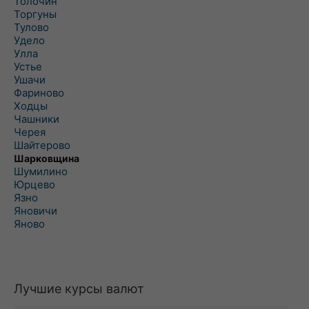
Толочин
Торгуны
Тулово
Удело
Улла
Устье
Ушачи
Фариново
Ходцы
Чашники
Черея
Шайтерово
Шарковщина
Шумилино
Юрцево
Язно
Яновичи
Яново
Лучшие курсы валют