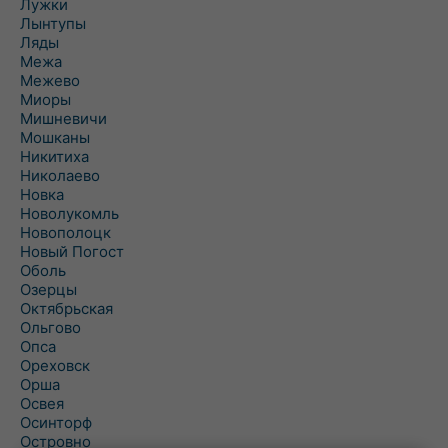
Лужки
Лынтупы
Ляды
Межа
Межево
Миоры
Мишневичи
Мошканы
Никитиха
Николаево
Новка
Новолукомль
Новополоцк
Новый Погост
Оболь
Озерцы
Октябрьская
Ольгово
Опса
Ореховск
Орша
Освея
Осинторф
Островно