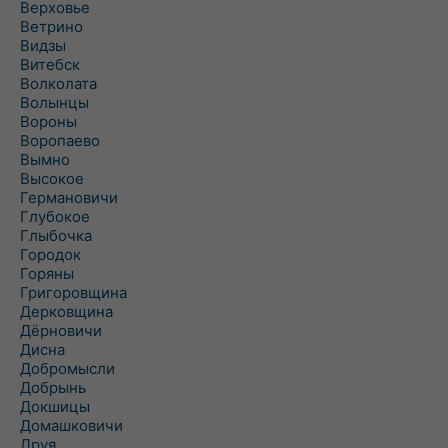
Верховье
Ветрино
Видзы
Витебск
Волколата
Волынцы
Вороны
Воропаево
Вымно
Высокое
Германовичи
Глубокое
Глыбочка
Городок
Горяны
Григоровщина
Дерковщина
Дёрновичи
Дисна
Добромысли
Добрынь
Докшицы
Домашковичи
Друя