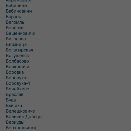
Бабиничи
Бабиновичи
Барань
Бегомль
Берёзки
Бешенковичи
Бигосово
Близница
Богатырская
Богушевск
Болбасово
Борковичи
Боровка
Боровуха
Боровуха-1
Бочейково
Браслав
Буда
Бычиха
Велешковичи
Великие Дольцы
Веркуды
Верхнедвинск