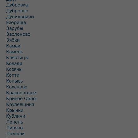
Дубровка
Дубровно
Дуниловичи
Езерище
Зарубы
Заслоново
Зябки
Камаи
Камень
Клястицы
Ковали
Козяны
Копти
Копысь
Коханово
Краснополье
Кривое Село
Крулевщина
Крынки
Кубличи
Лепель
Лиозно
Ломаши