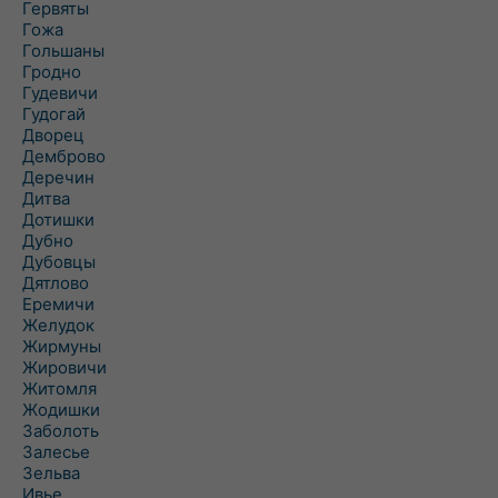
Гервяты
Гожа
Гольшаны
Гродно
Гудевичи
Гудогай
Дворец
Демброво
Деречин
Дитва
Дотишки
Дубно
Дубовцы
Дятлово
Еремичи
Желудок
Жирмуны
Жировичи
Житомля
Жодишки
Заболоть
Залесье
Зельва
Ивье