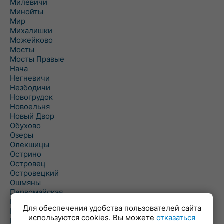
Милевичи
Минойты
Мир
Михалишки
Можейково
Мосты
Мосты Правые
Нача
Негневичи
Незбодичи
Новогрудок
Новоельня
Новый Двор
Обухово
Озеры
Олекшицы
Острино
Островец
Островецкий
Ошмяны
Первомайская
Первомайский
Для обеспечения удобства пользователей сайта
Пески
используются cookies. Вы можете
отказаться
Петревичи