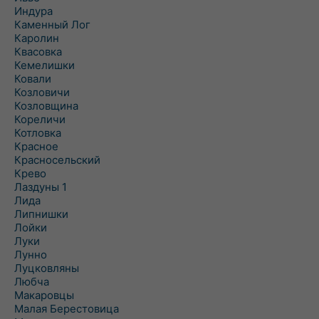
Индура
Каменный Лог
Каролин
Квасовка
Кемелишки
Ковали
Козловичи
Козловщина
Кореличи
Котловка
Красное
Красносельский
Крево
Лаздуны 1
Лида
Липнишки
Лойки
Луки
Лунно
Луцковляны
Любча
Макаровцы
Малая Берестовица