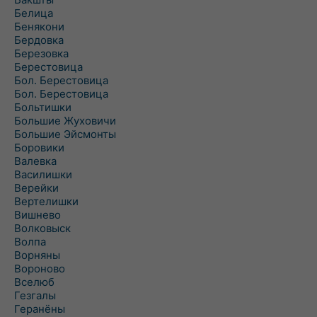
Белица
Бенякони
Бердовка
Березовка
Берестовица
Бол. Берестовица
Бол. Берестовица
Больтишки
Большие Жуховичи
Большие Эйсмонты
Боровики
Валевка
Василишки
Верейки
Вертелишки
Вишнево
Волковыск
Волпа
Ворняны
Вороново
Вселюб
Гезгалы
Геранёны