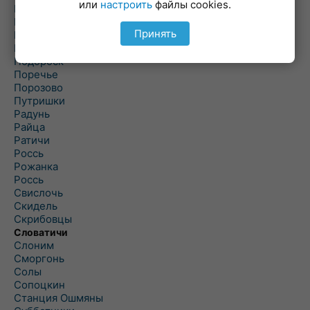
или
настроить
файлы cookies.
Погородно
Пограничный
Принять
Подлабенье
Подольцы
Подороск
Поречье
Порозово
Путришки
Радунь
Райца
Ратичи
Роcсь
Рожанка
Россь
Свислочь
Скидель
Скрибовцы
Словатичи
Слоним
Сморгонь
Солы
Сопоцкин
Станция Ошмяны