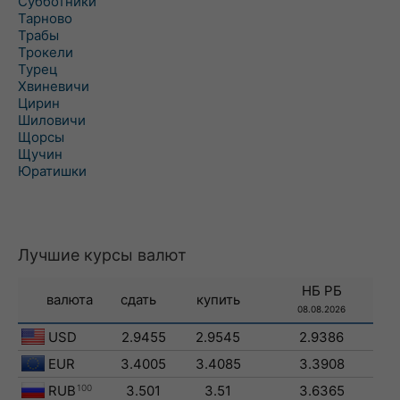
Субботники
Тарново
Трабы
Трокели
Турец
Хвиневичи
Цирин
Шиловичи
Щорсы
Щучин
Юратишки
Лучшие курсы валют
НБ РБ
валюта
сдать
купить
08.08.2026
USD
2.9455
2.9545
2.9386
EUR
3.4005
3.4085
3.3908
RUB
100
3.501
3.51
3.6365