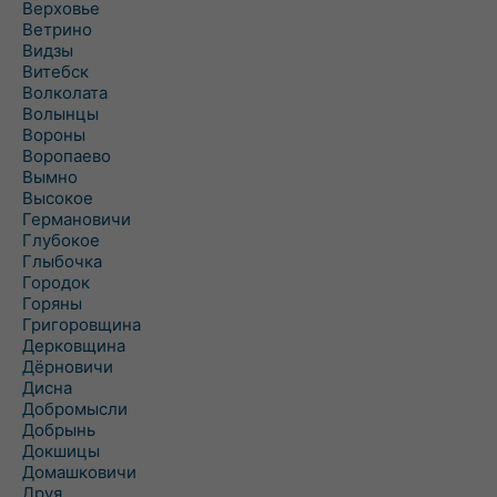
Верховье
Ветрино
Видзы
Витебск
Волколата
Волынцы
Вороны
Воропаево
Вымно
Высокое
Германовичи
Глубокое
Глыбочка
Городок
Горяны
Григоровщина
Дерковщина
Дёрновичи
Дисна
Добромысли
Добрынь
Докшицы
Домашковичи
Друя