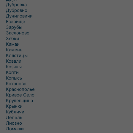
Дубровка
Дубровно
Дуниловичи
Езерище
Зарубы
Заслоново
Зябки
Камаи
Камень
Клястицы
Ковали
Козяны
Копти
Копысь
Коханово
Краснополье
Кривое Село
Крулевщина
Крынки
Кубличи
Лепель
Лиозно
Ломаши