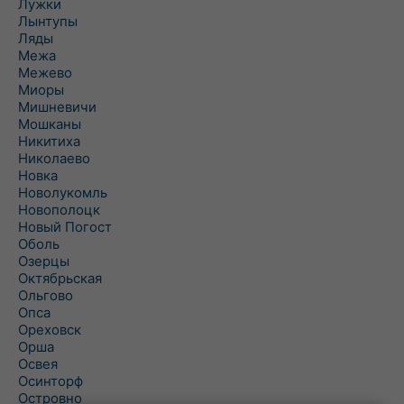
Лужки
Лынтупы
Ляды
Межа
Межево
Миоры
Мишневичи
Мошканы
Никитиха
Николаево
Новка
Новолукомль
Новополоцк
Новый Погост
Оболь
Озерцы
Октябрьская
Ольгово
Опса
Ореховск
Орша
Освея
Осинторф
Островно