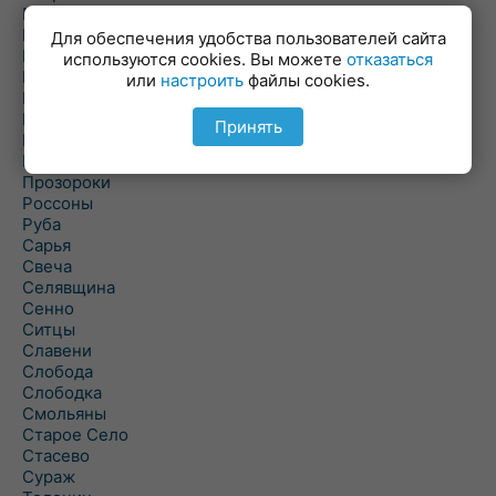
Пальминка
Парафьяново
Для обеспечения удобства пользователей сайта
Плисса
используются cookies. Вы можете
отказаться
Повятье
или
настроить
файлы cookies.
Погоща
Подсвилье
Принять
Полоцк
Поставы
Прозороки
Россоны
Руба
Сарья
Свеча
Селявщина
Сенно
Ситцы
Славени
Слобода
Слободка
Смольяны
Старое Село
Стасево
Сураж