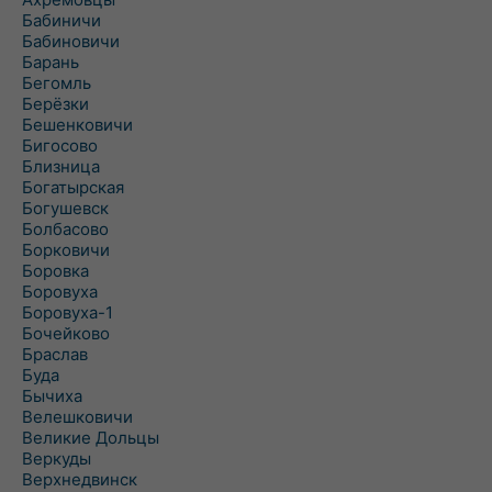
Бабиничи
Бабиновичи
Барань
Бегомль
Берёзки
Бешенковичи
Бигосово
Близница
Богатырская
Богушевск
Болбасово
Борковичи
Боровка
Боровуха
Боровуха-1
Бочейково
Браслав
Буда
Бычиха
Велешковичи
Великие Дольцы
Веркуды
Верхнедвинск