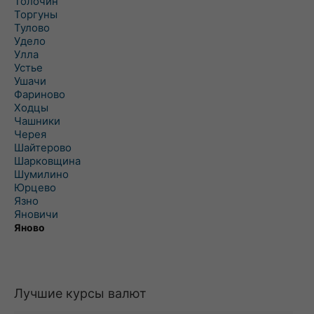
Толочин
Торгуны
Тулово
Удело
Улла
Устье
Ушачи
Фариново
Ходцы
Чашники
Черея
Шайтерово
Шарковщина
Шумилино
Юрцево
Язно
Яновичи
Яново
Лучшие курсы валют