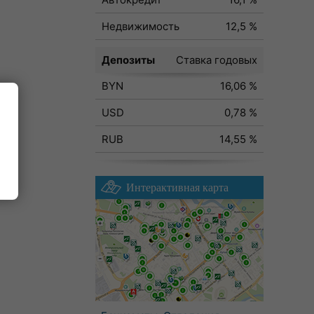
Недвижимость
12,5 %
Депозиты
Ставка годовых
BYN
16,06 %
USD
0,78 %
RUB
14,55 %
ода
Интерактивная карта