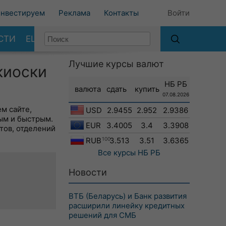
нвестируем
Реклама
Контакты
Войти
СТИ
ЕЩЕ
Лучшие курсы валют
киоски
НБ РБ
валюта
сдать
купить
07.08.2026
м сайте,
USD
2.9455
2.952
2.9386
ым и быстрым.
EUR
3.4005
3.4
3.3908
тов, отделений
RUB
100
3.513
3.51
3.6365
Все курсы
НБ РБ
Новости
ВТБ (Беларусь) и Банк развития
расширили линейку кредитных
решений для СМБ