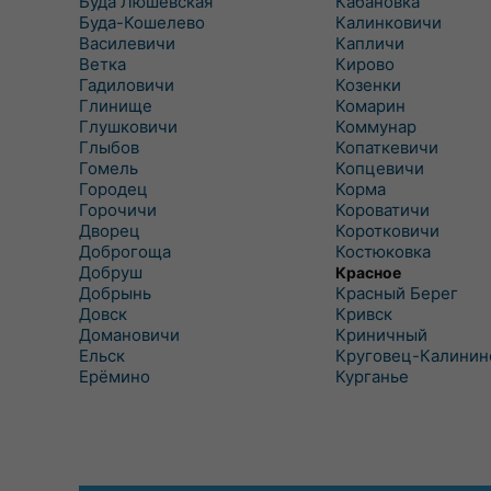
Буда Люшевская
Кабановка
Буда-Кошелево
Калинковичи
Василевичи
Капличи
Ветка
Кирово
Гадиловичи
Козенки
Глинище
Комарин
Глушковичи
Коммунар
Глыбов
Копаткевичи
Гомель
Копцевичи
Городец
Корма
Горочичи
Короватичи
Дворец
Коротковичи
Доброгоща
Костюковка
Добруш
Красное
Добрынь
Красный Берег
Довск
Кривск
Домановичи
Криничный
Ельск
Круговец-Калинин
Ерёмино
Курганье