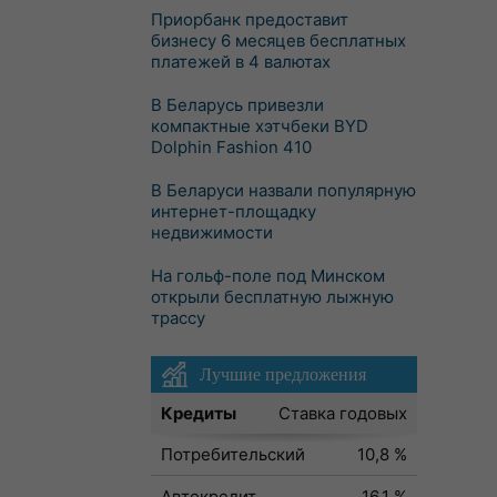
Приорбанк предоставит
бизнесу 6 месяцев бесплатных
платежей в 4 валютах
В Беларусь привезли
компактные хэтчбеки BYD
Dolphin Fashion 410
В Беларуси назвали популярную
интернет-площадку
недвижимости
На гольф-поле под Минском
открыли бесплатную лыжную
трассу
Лучшие предложения
Кредиты
Ставка годовых
Потребительский
10,8 %
Автокредит
16,1 %