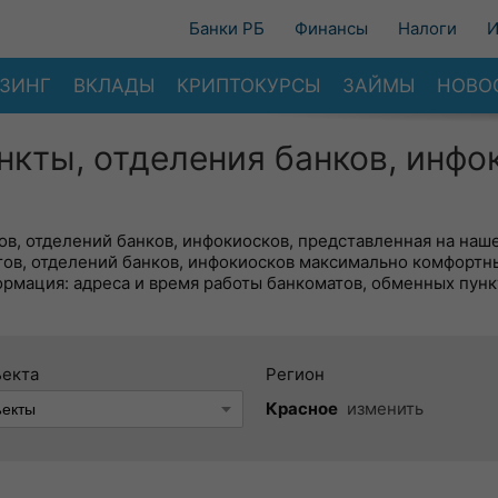
Банки РБ
Финансы
Налоги
И
ЗИНГ
ВКЛАДЫ
КРИПТОКУРСЫ
ЗАЙМЫ
НОВО
нкты, отделения банков, инфо
в, отделений банков, инфокиосков, представленная на наше
тов, отделений банков, инфокиосков максимально комфортн
ормация: адреса и время работы банкоматов, обменных пунк
ъекта
Регион
Красное
изменить