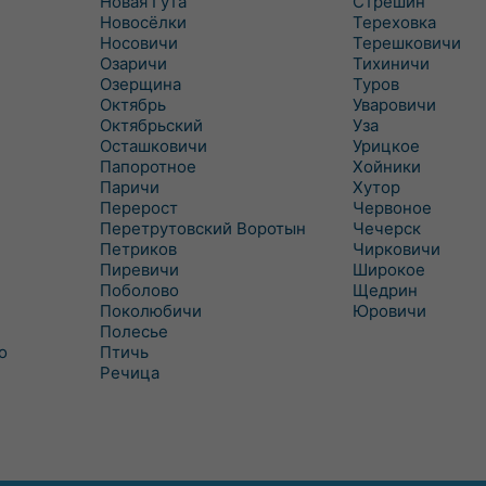
Новая Гута
Стрешин
Новосёлки
Тереховка
Носовичи
Терешковичи
Озаричи
Тихиничи
Озерщина
Туров
Октябрь
Уваровичи
Октябрьский
Уза
Осташковичи
Урицкое
Папоротное
Хойники
Паричи
Хутор
Перерост
Червоное
Перетрутовский Воротын
Чечерск
Петриков
Чирковичи
Пиревичи
Широкое
Поболово
Щедрин
Поколюбичи
Юровичи
Полесье
о
Птичь
Речица