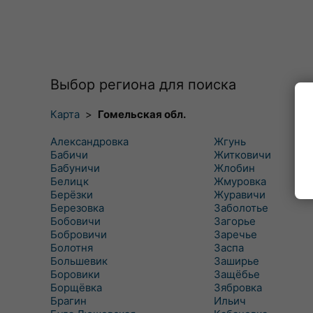
Выбор региона для поиска
Карта
>
Гомельская обл.
Александровка
Жгунь
Бабичи
Житковичи
Бабуничи
Жлобин
Белицк
Жмуровка
Берёзки
Журавичи
Березовка
Заболотье
Бобовичи
Загорье
Бобровичи
Заречье
Болотня
Заспа
Большевик
Заширье
Боровики
Защёбье
Борщёвка
Зябровка
Брагин
Ильич