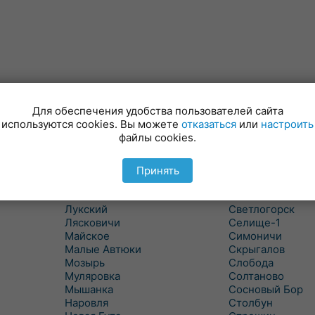
Для обеспечения удобства пользователей сайта
используются cookies. Вы можете
отказаться
или
настроить
файлы cookies.
Куритичи
Ровенская Слоб
Лельчицы
Рогачев
Липов
Рогинь
Принять
Лиски
Рудня
Лоев
Савичи
Лукский
Светлогорск
Лясковичи
Селище-1
Майское
Симоничи
Малые Автюки
Скрыгалов
Мозырь
Слобода
Муляровка
Солтаново
Мышанка
Сосновый Бор
Наровля
Столбун