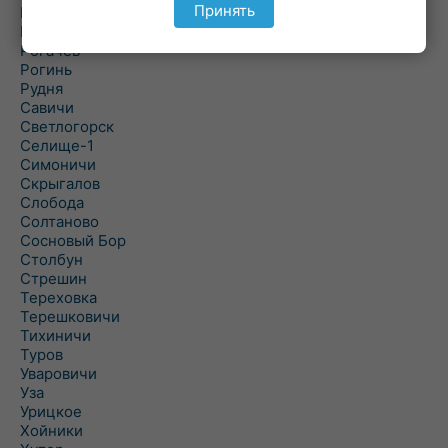
Принять
Речица
Ровенская Слобода
Рогачев
Рогинь
Рудня
Савичи
Светлогорск
Селище-1
Симоничи
Скрыгалов
Слобода
Солтаново
Сосновый Бор
Столбун
Стрешин
Тереховка
Терешковичи
Тихиничи
Туров
Уваровичи
Уза
Урицкое
Хойники