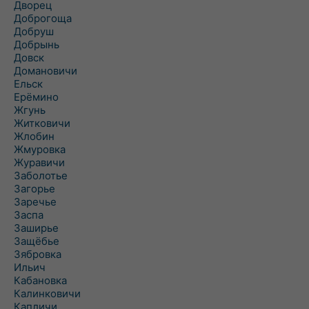
Дворец
Доброгоща
Добруш
Добрынь
Довск
Домановичи
Ельск
Ерёмино
Жгунь
Житковичи
Жлобин
Жмуровка
Журавичи
Заболотье
Загорье
Заречье
Заспа
Заширье
Защёбье
Зябровка
Ильич
Кабановка
Калинковичи
Капличи