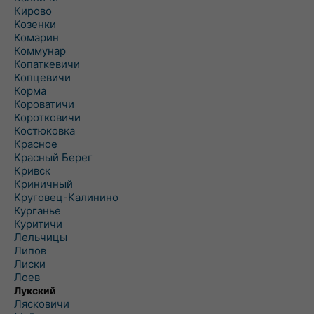
Кирово
Козенки
Комарин
Коммунар
Копаткевичи
Копцевичи
Корма
Короватичи
Коротковичи
Костюковка
Красное
Красный Берег
Кривск
Криничный
Круговец-Калинино
Курганье
Куритичи
Лельчицы
Липов
Лиски
Лоев
Лукский
Лясковичи