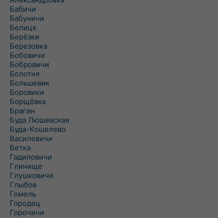
Бабичи
Бабуничи
Белицк
Берёзки
Березовка
Бобовичи
Бобровичи
Болотня
Большевик
Боровики
Борщёвка
Брагин
Буда Люшевская
Буда-Кошелево
Василевичи
Ветка
Гадиловичи
Глинище
Глушковичи
Глыбов
Гомель
Городец
Горочичи