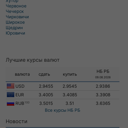
Хутор
Червоное
Чечерск
Чирковичи
Широкое
Щедрин
Юровичи
Лучшие курсы валют
НБ РБ
валюта
сдать
купить
09.08.2026
USD
2.9455
2.9545
2.9386
EUR
3.4005
3.4085
3.3908
RUB
100
3.5015
3.51
3.6365
Все курсы
НБ РБ
Новости