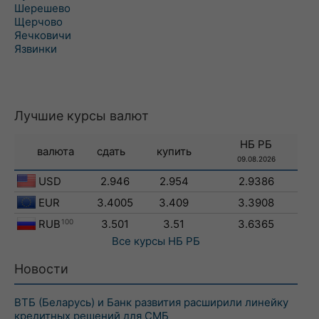
Шерешево
Щерчово
Яечковичи
Язвинки
Лучшие курсы валют
НБ РБ
валюта
сдать
купить
09.08.2026
USD
2.946
2.954
2.9386
EUR
3.4005
3.409
3.3908
RUB
100
3.501
3.51
3.6365
Все курсы
НБ РБ
Новости
ВТБ (Беларусь) и Банк развития расширили линейку
кредитных решений для СМБ