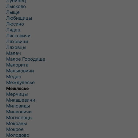
Лунинец
Лысково
Лыще
Любищицы
Люсино
Лядец
Лясковичи
Ляховичи
Ляховцы
Малеч
Малое Городище
Малорита
Мальковичи
Медно
Междулесье
Межлесье
Мерчицы
Микашевичи
Миловиды
Минковичи
Могилёвцы
Мокраны
Мокрое
Молодово