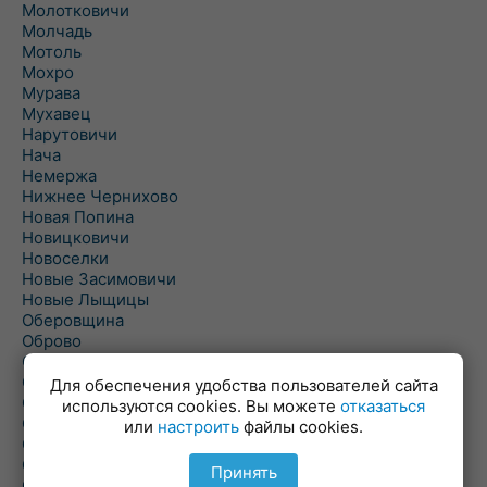
Молотковичи
Молчадь
Мотоль
Мохро
Мурава
Мухавец
Нарутовичи
Нача
Немержа
Нижнее Чернихово
Новая Попина
Новицковичи
Новоселки
Новые Засимовичи
Новые Лыщицы
Оберовщина
Оброво
Огаревичи
Одрижин
Для обеспечения удобства пользователей сайта
Оздамичи
используются cookies. Вы можете
отказаться
Озяты
или
настроить
файлы cookies.
Олтуш
Ольманы
Принять
Ольпень