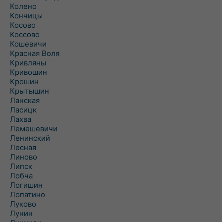
Колено
Кончицы
Косово
Коссово
Кошевичи
Красная Воля
Кривляны
Кривошин
Крошин
Крытышин
Ланская
Ласицк
Лахва
Лемешевичи
Ленинский
Лесная
Линово
Липск
Лобча
Логишин
Лопатино
Луково
Лунин