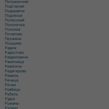
Пограничная
Подгорная
Подкраичи
Подлесье
Полесский
Полонечка
Полонка
Почапово
Пружаны
Псыщево
Радеж
Радостово
Раздяловичи
Ракитница
Ревятичи
Редигерово
Ремель
Речица
Речки
Ровбицк
Рубель
Рудск
Ружаны
Русино