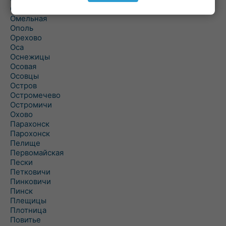
Ольшаны
Омельная
Ополь
Орехово
Оса
Оснежицы
Осовая
Осовцы
Остров
Остромечево
Остромичи
Охово
Парахонск
Парохонск
Пелище
Первомайская
Пески
Петковичи
Пинковичи
Пинск
Плещицы
Плотница
Повитье