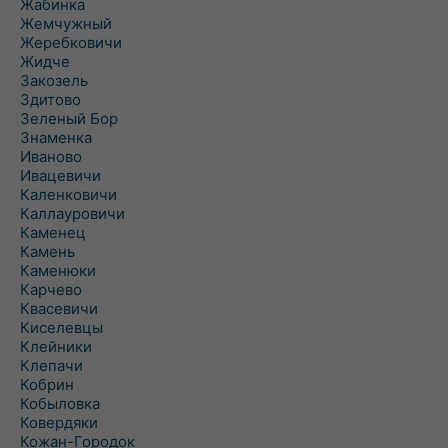
Жабинка
Жемчужный
Жеребковичи
Жидче
Закозель
Здитово
Зеленый Бор
Знаменка
Иваново
Ивацевичи
Каленковичи
Каллауровичи
Каменец
Камень
Каменюки
Карчево
Квасевичи
Киселевцы
Клейники
Клепачи
Кобрин
Кобыловка
Ковердяки
Кожан-Городок