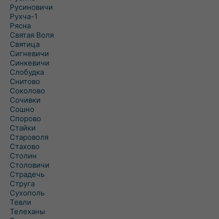
Русиновичи
Рухча-1
Рясна
Святая Воля
Святица
Сигневичи
Синкевичи
Слобудка
Снитово
Соколово
Сочивки
Сошно
Спорово
Стайки
Староволя
Стахово
Столин
Столовичи
Страдечь
Струга
Сухополь
Тевли
Телеханы