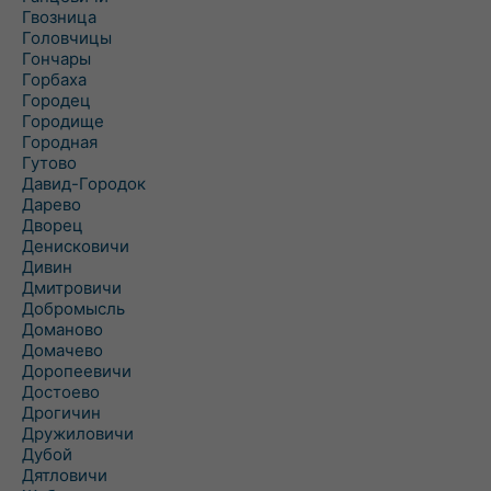
Гвозница
Головчицы
Гончары
Горбаха
Городец
Городище
Городная
Гутово
Давид-Городок
Дарево
Дворец
Денисковичи
Дивин
Дмитровичи
Добромысль
Доманово
Домачево
Доропеевичи
Достоево
Дрогичин
Дружиловичи
Дубой
Дятловичи