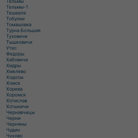
Тельмы
Тельмы-1
Тешевле
Тобулки
Томашовка
Турна Большая
Туховичи
Тышковичи
Утес
Федоры
Хабовичи
Хидры
Хмелево
Ходосы
Хомск
Хорева
Хоромск
Хотислав
Хотыничи
Чернавчицы
Черни
Черняны
Чудин
Чухово