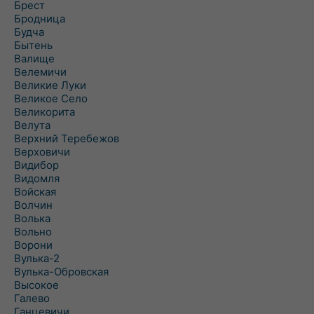
Брест
Бродница
Будча
Бытень
Валище
Велемичи
Великие Луки
Великое Село
Великорита
Велута
Верхний Теребежов
Верховичи
Видибор
Видомля
Войская
Волчин
Волька
Вольно
Ворони
Вулька-2
Вулька-Обровская
Высокое
Галево
Ганцевичи