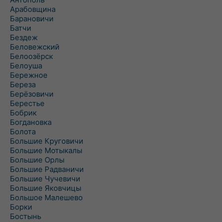
Арабовщина
Барановичи
Батчи
Бездеж
Беловежский
Белоозёрск
Белоуша
Бережное
Береза
Берёзовичи
Берестье
Бобрик
Богдановка
Болота
Большие Круговичи
Большие Мотыкалы
Большие Орлы
Большие Радваничи
Большие Чучевичи
Большие Яковчицы
Большое Малешево
Борки
Бостынь