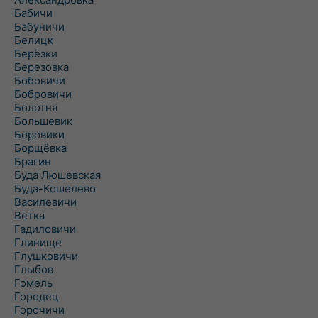
Бабичи
Бабуничи
Белицк
Берёзки
Березовка
Бобовичи
Бобровичи
Болотня
Большевик
Боровики
Борщёвка
Брагин
Буда Люшевская
Буда-Кошелево
Василевичи
Ветка
Гадиловичи
Глинище
Глушковичи
Глыбов
Гомель
Городец
Горочичи