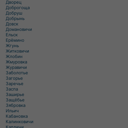
Дворец
Доброгоща
Добруш
Добрынь
Довск
Домановичи
Ельск
Ерёмино
Жгунь
Житковичи
Жлобин
Жмуровка
Журавичи
Заболотье
Загорье
Заречье
Заспа
Заширье
Защёбье
Зябровка
Ильич
Кабановка
Калинковичи
Капличи