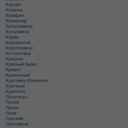
Кирово
Козенки
Комарин
Коммунар
Копаткевичи
Копцевичи
Корма
Короватичи
Коротковичи
Костюковка
Красное
Красный Берег
Кривск
Криничный
Круговец-Калинино
Курганье
Куритичи
Лельчицы
Липов
Лиски
Лоев
Лукский
Лясковичи