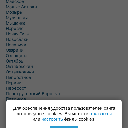
Майское
Малые Автюки
Мозырь
Муляровка
Мышанка
Наровля
Новая Гута
Новосёлки
Носовичи
Озаричи
Озерщина
Октябрь
Октябрьский
Осташковичи
Папоротное
Паричи
Перерост
Перетрутовский Воротын
Петриков
Пиревичи
Для обеспечения удобства пользователей сайта
Поболово
используются cookies. Вы можете
отказаться
Поколюбичи
или
настроить
файлы cookies.
Полесье
Птичь