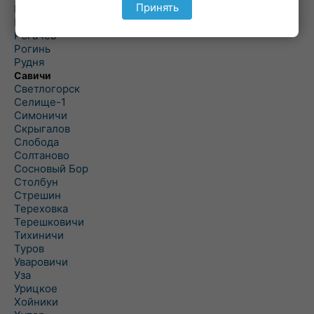
Принять
Речица
Ровенская Слобода
Рогачев
Рогинь
Рудня
Савичи
Светлогорск
Селище-1
Симоничи
Скрыгалов
Слобода
Солтаново
Сосновый Бор
Столбун
Стрешин
Тереховка
Терешковичи
Тихиничи
Туров
Уваровичи
Уза
Урицкое
Хойники