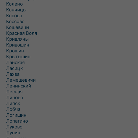
Колено
Кончицы
Косово
Коссово
Кошевичи
Красная Воля
Кривляны
Кривошин
Крошин
Крытышин
Ланская
Ласицк
Лахва
Лемешевичи
Ленинский
Лесная
Линово
Липск
Лобча
Логишин
Лопатино
Луково
Лунин