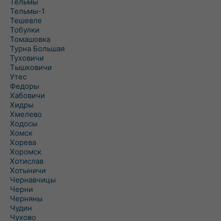
Тельмы
Тельмы-1
Тешевле
Тобулки
Томашовка
Турна Большая
Туховичи
Тышковичи
Утес
Федоры
Хабовичи
Хидры
Хмелево
Ходосы
Хомск
Хорева
Хоромск
Хотислав
Хотыничи
Чернавчицы
Черни
Черняны
Чудин
Чухово