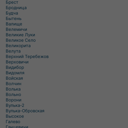
Брест
Бродница
Будча
Бытень
Валище
Велемичи
Великие Луки
Великое Село
Великорита
Велута
Верхний Теребежов
Верховичи
Видибор
Видомля
Войская
Волчин
Волька
Вольно
Ворони
Вулька-2
Вулька-Обровская
Высокое
Галево
Ганцевичи