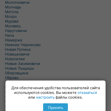
Молотковичи
Молчадь
Мотоль
Мохро
Мурава
Мухавец
Нарутовичи
Нача
Немержа
Нижнее Чернихово
Новая Попина
Новицковичи
Новоселки
Новые Засимовичи
Новые Лыщицы
Оберовщина
Оброво
Огаревичи
Одрижин
Для обеспечения удобства пользователей сайта
Оздамичи
используются cookies. Вы можете
отказаться
Озяты
или
настроить
файлы cookies.
Олтуш
Ольманы
Принять
Ольпень