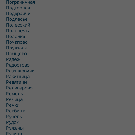
Пограничная
Подгорная
Подкраичи
Подлесье
Полесский
Полонечка
Полонка
Почапово
Пружаны
Псыщево
Радеж
Радостово
Раздяловичи
Ракитница
Ревятичи
Редигерово
Ремель
Речица
Речки
Ровбицк
Рубель
Рудск
Ружаны
Русино