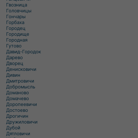
Гвозница
Головчицы
Гончары
Горбаха
Городец
Городище
Городная
Гутово
Давид-Городок
Дарево
Дворец
Денисковичи
Дивин
Дмитровичи
Добромысль
Доманово
Домачево
Доропеевичи
Достоево
Дрогичин
Дружиловичи
Дубой
Дятловичи