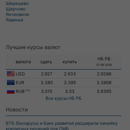
Шерешево
Щерчово
Яечковичи
Язвинки
Лучшие курсы валют
НБ РБ
валюта
сдать
купить
07.08.2026
USD
2.927
2.933
2.9386
EUR
3.385
3.385
3.3908
RUB
100
3.515
3.53
3.6365
Все курсы
НБ РБ
Новости
ВТБ (Беларусь) и Банк развития расширили линейку
кредитных решений для СМБ