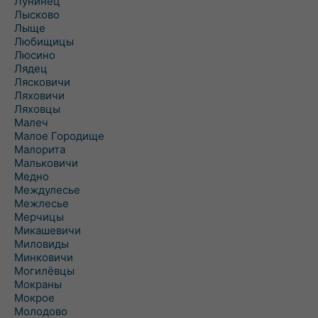
Лунинец
Лысково
Лыще
Любищицы
Люсино
Лядец
Лясковичи
Ляховичи
Ляховцы
Малеч
Малое Городище
Малорита
Мальковичи
Медно
Междулесье
Межлесье
Мерчицы
Микашевичи
Миловиды
Минковичи
Могилёвцы
Мокраны
Мокрое
Молодово