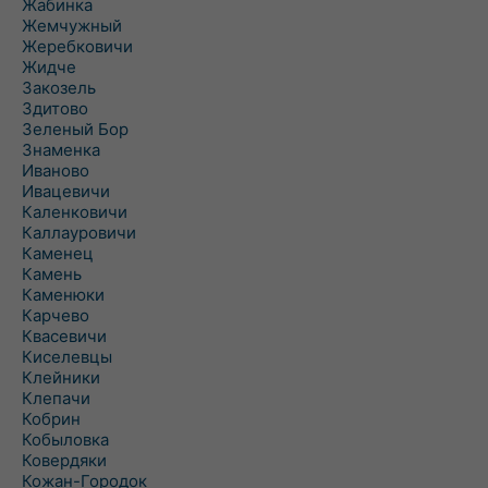
Жабинка
Жемчужный
Жеребковичи
Жидче
Закозель
Здитово
Зеленый Бор
Знаменка
Иваново
Ивацевичи
Каленковичи
Каллауровичи
Каменец
Камень
Каменюки
Карчево
Квасевичи
Киселевцы
Клейники
Клепачи
Кобрин
Кобыловка
Ковердяки
Кожан-Городок