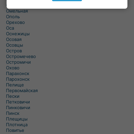
Ольшаны
Омельная
Ополь
Орехово
Оса
Оснежицы
Осовая
Осовцы
Остров
Остромечево
Остромичи
Охово
Парахонск
Парохонск
Пелище
Первомайская
Пески
Петковичи
Пинковичи
Пинск
Плещицы
Плотница
Повитье