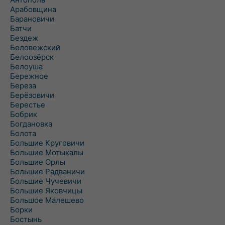
Арабовщина
Барановичи
Батчи
Бездеж
Беловежский
Белоозёрск
Белоуша
Бережное
Береза
Берёзовичи
Берестье
Бобрик
Богдановка
Болота
Большие Круговичи
Большие Мотыкалы
Большие Орлы
Большие Радваничи
Большие Чучевичи
Большие Яковчицы
Большое Малешево
Борки
Бостынь