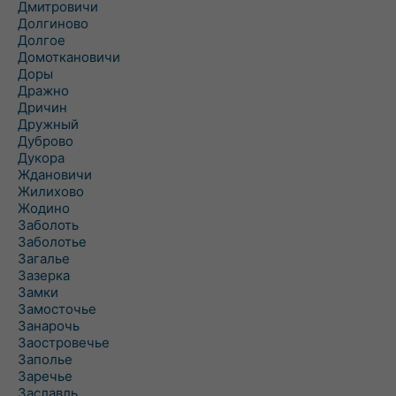
Дмитровичи
Долгиново
Долгое
Домоткановичи
Доры
Дражно
Дричин
Дружный
Дуброво
Дукора
Ждановичи
Жилихово
Жодино
Заболоть
Заболотье
Загалье
Зазерка
Замки
Замосточье
Занарочь
Заостровечье
Заполье
Заречье
Заславль