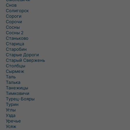
Снов
Солигорск
Сороги
Сорочи
Сосны
Сосны 2
Станьково
Старица
Старобин
Старые Дороги
Старый Свержень
Столбцы
Сырмеж
Таль
Талька
Танежицы
Тимковичи
Турец-Бояры
Турин
Углы
Узда
Уречье
Усяж