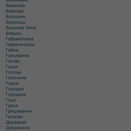
Вишнево
Войково
Воложин
Воронцы
Высокая Липа
Вязынь
Габриелевка
Гаврильчицы
Гайна
Ганцевичи
Гатово
Гацук
Голоцк
Гольчичи
Горки
Городея
Городьки
Гоцк
Греск
Грицкевичи
Грозово
Деревная
Дзержинск