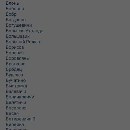
Блонь
Бобовня
Бобр
Богданов
Богушевичи
Большая Ухолода
Большевик
Большой Рожан
Борисов
Боровая
Боровляны
Братково
Бродец
Будслав
Бучатино
Быстрица
Валевачи
Величковичи
Велятичи
Веселово
Весея
Ветеревичи 2
Вилейка
Вишневец