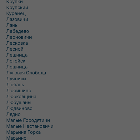
Крупки
Крупский
Куренец
Лазовичи
Лань
Лебедево
Леоновичи
Лесковка
Лесной
Лешница
Логойск
Лошница
Луговая Слобода
Лучники
Любань
Любишино
Любковщина
Любушаны
Людвиново
Лядно
Малые Городятичи
Малые Нестановичи
Марьина Горка
Марьино