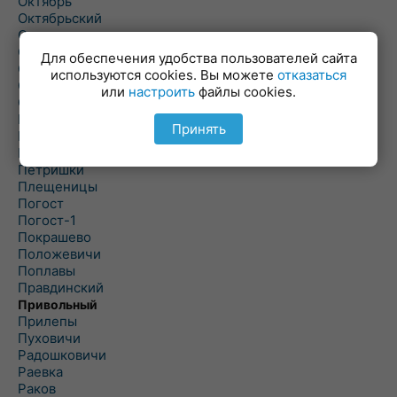
Октябрь
Октябрьский
Олехновичи
Омговичи
Для обеспечения удобства пользователей сайта
Оношки
используются cookies. Вы можете
отказаться
Осовец
или
настроить
файлы cookies.
Острошицкий Городок
Пасека
Принять
Пастовичи
Першаи
Петришки
Плещеницы
Погост
Погост-1
Покрашево
Положевичи
Поплавы
Правдинский
Привольный
Прилепы
Пуховичи
Радошковичи
Раевка
Раков