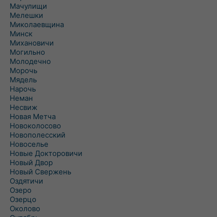
Мачулищи
Мелешки
Миколаевщина
Минск
Михановичи
Могильно
Молодечно
Морочь
Мядель
Нарочь
Неман
Несвиж
Новая Метча
Новоколосово
Новополесский
Новоселье
Новые Докторовичи
Новый Двор
Новый Свержень
Оздятичи
Озеро
Озерцо
Околово