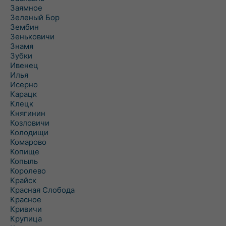
Заямное
Зеленый Бор
Зембин
Зеньковичи
Знамя
Зубки
Ивенец
Илья
Исерно
Карацк
Клецк
Княгинин
Козловичи
Колодищи
Комарово
Копище
Копыль
Королево
Крайск
Красная Слобода
Красное
Кривичи
Крупица