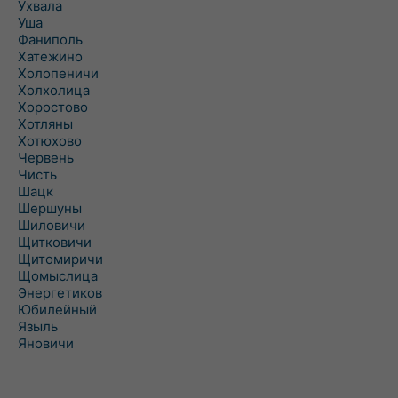
Ухвала
Уша
Фаниполь
Хатежино
Холопеничи
Холхолица
Хоростово
Хотляны
Хотюхово
Червень
Чисть
Шацк
Шершуны
Шиловичи
Щитковичи
Щитомиричи
Щомыслица
Энергетиков
Юбилейный
Языль
Яновичи