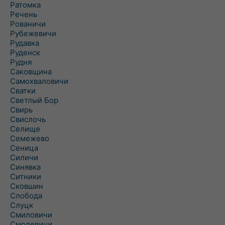
Ратомка
Речень
Рованичи
Рубежевичи
Рудавка
Руденск
Рудня
Саковщина
Самохваловичи
Сватки
Светлый Бор
Свирь
Свислочь
Селище
Семежево
Сеница
Силичи
Синявка
Ситники
Сковшин
Слобода
Слуцк
Смиловичи
Смолевичи