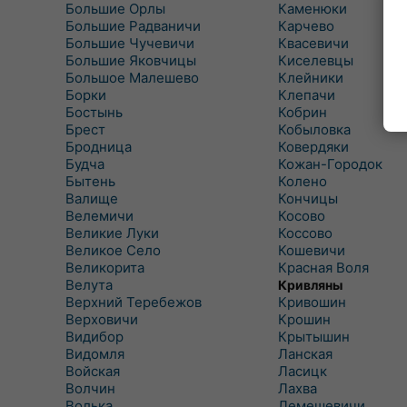
Большие Орлы
Каменюки
Большие Радваничи
Карчево
Большие Чучевичи
Квасевичи
Большие Яковчицы
Киселевцы
Большое Малешево
Клейники
Борки
Клепачи
Бостынь
Кобрин
Брест
Кобыловка
Бродница
Ковердяки
Будча
Кожан-Городок
Бытень
Колено
Валище
Кончицы
Велемичи
Косово
Великие Луки
Коссово
Великое Село
Кошевичи
Великорита
Красная Воля
Велута
Кривляны
Верхний Теребежов
Кривошин
Верховичи
Крошин
Видибор
Крытышин
Видомля
Ланская
Войская
Ласицк
Волчин
Лахва
Волька
Лемешевичи