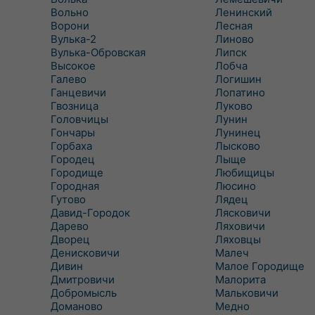
Вольно
Ленинский
Ворони
Лесная
Вулька-2
Линово
Вулька-Обровская
Липск
Высокое
Лобча
Галево
Логишин
Ганцевичи
Лопатино
Гвозница
Луково
Головчицы
Лунин
Гончары
Лунинец
Горбаха
Лысково
Городец
Лыще
Городище
Любищицы
Городная
Люсино
Гутово
Лядец
Давид-Городок
Лясковичи
Дарево
Ляховичи
Дворец
Ляховцы
Денисковичи
Малеч
Дивин
Малое Городище
Дмитровичи
Малорита
Добромысль
Мальковичи
Доманово
Медно