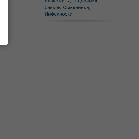
Банкоматы
,
Отделения
банков
,
Обменники
,
Инфокиоски