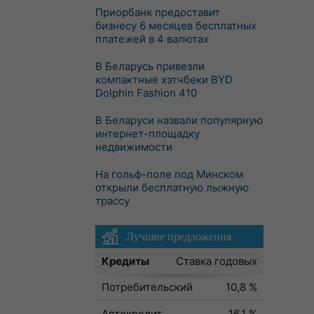
Приорбанк предоставит
бизнесу 6 месяцев бесплатных
платежей в 4 валютах
В Беларусь привезли
компактные хэтчбеки BYD
Dolphin Fashion 410
В Беларуси назвали популярную
интернет-площадку
недвижимости
На гольф-поле под Минском
открыли бесплатную лыжную
трассу
Лучшие предложения
Кредиты
Ставка годовых
Потребительский
10,8 %
Автокредит
16,1 %