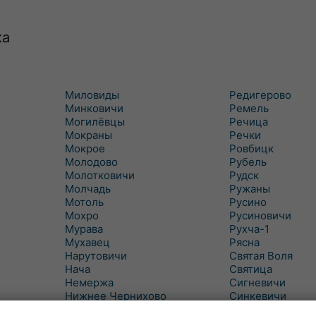
ка
Миловиды
Редигерово
Минковичи
Ремель
Могилёвцы
Речица
Мокраны
Речки
Мокрое
Ровбицк
Молодово
Рубель
Молотковичи
Рудск
Молчадь
Ружаны
Мотоль
Русино
Мохро
Русиновичи
Мурава
Рухча-1
Мухавец
Рясна
Нарутовичи
Святая Воля
Нача
Святица
Немержа
Сигневичи
Нижнее Чернихово
Синкевичи
Новая Попина
Слобудка