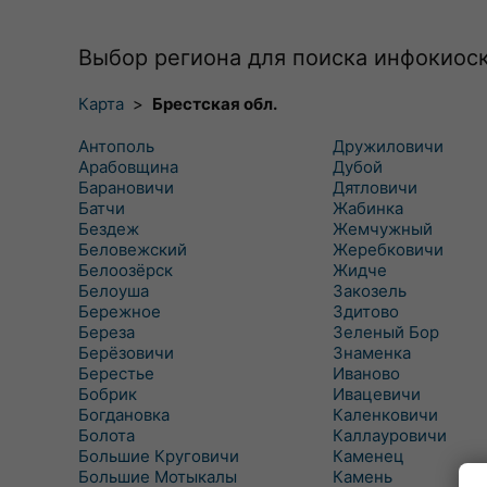
Выбор региона для поиска инфокиос
Карта
>
Брестская обл.
Антополь
Дружиловичи
Арабовщина
Дубой
Барановичи
Дятловичи
Батчи
Жабинка
Бездеж
Жемчужный
Беловежский
Жеребковичи
Белоозёрск
Жидче
Белоуша
Закозель
Бережное
Здитово
Береза
Зеленый Бор
Берёзовичи
Знаменка
Берестье
Иваново
Бобрик
Ивацевичи
Богдановка
Каленковичи
Болота
Каллауровичи
Большие Круговичи
Каменец
Большие Мотыкалы
Камень