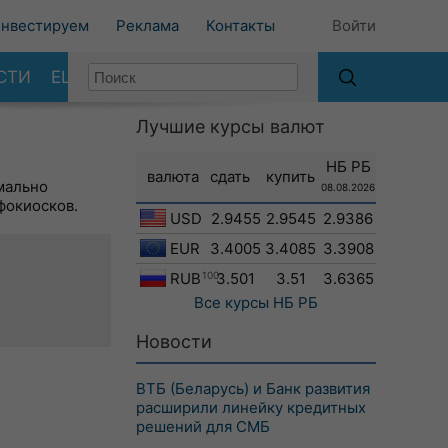
нвестируем
Реклама
Контакты
Войти
СТИ
ЕЩЕ
Лучшие курсы валют
НБ РБ
валюта
сдать
купить
мально
08.08.2026
фокиосков.
USD
2.9455
2.9545
2.9386
EUR
3.4005
3.4085
3.3908
RUB
100
3.501
3.51
3.6365
Все курсы
НБ РБ
Новости
ВТБ (Беларусь) и Банк развития
расширили линейку кредитных
решений для СМБ