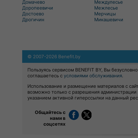
Домачево
Междулесье
Доропеевичи
Межлесье
Достоево
Мерчицы
Дрогичин
Микашевичи
© 2007-2026 Benefit.by
Пользуясь сервисом BENEFIT BY, Вы безусловно
соглашаетесь с
условиями обслуживания
.
Использование и размещение материалов с сай
возможно только с разрешения администрации 
указанием активной гиперссылки на данный ре
Общайтесь с
нами в
соцсетях