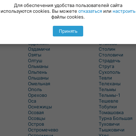
Новицковичи
Снитово
Для обеспечения удобства пользователей сайта
Новоселки
Соколово
используются cookies. Вы можете
отказаться
или
настроить
Новые Засимовичи
Сочивки
файлы cookies.
Новые Лыщицы
Сошно
Оберовщина
Спорово
Принять
Оброво
Стайки
Огаревичи
Староволя
Одрижин
Стахово
Оздамичи
Столин
Озяты
Столовичи
Олтуш
Страдечь
Ольманы
Струга
Ольпень
Сухополь
Ольшаны
Тевли
Омельная
Телеханы
Ополь
Тельмы
Орехово
Тельмы-1
Оса
Тешевле
Оснежицы
Тобулки
Осовая
Томашовка
Осовцы
Турна Большая
Остров
Туховичи
Остромечево
Тышковичи
Остромичи
Утес