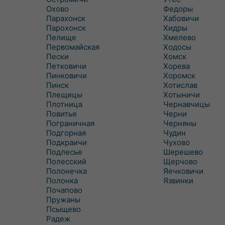
Охово
Федоры
Парахонск
Хабовичи
Парохонск
Хидры
Пелище
Хмелево
Первомайская
Ходосы
Пески
Хомск
Петковичи
Хорева
Пинковичи
Хоромск
Пинск
Хотислав
Плещицы
Хотыничи
Плотница
Чернавчицы
Повитье
Черни
Пограничная
Черняны
Подгорная
Чудин
Подкраичи
Чухово
Подлесье
Шерешево
Полесский
Щерчово
Полонечка
Яечковичи
Полонка
Язвинки
Почапово
Пружаны
Псыщево
Радеж