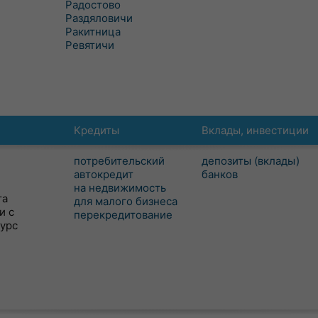
Радостово
Раздяловичи
Ракитница
Ревятичи
Кредиты
Вклады, инвестиции
потребительский
депозиты (вклады)
автокредит
банков
на недвижимость
та
для малого бизнеса
и с
перекредитование
сурс