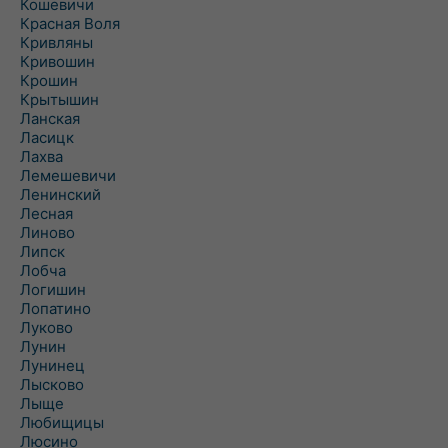
Кошевичи
Красная Воля
Кривляны
Кривошин
Крошин
Крытышин
Ланская
Ласицк
Лахва
Лемешевичи
Ленинский
Лесная
Линово
Липск
Лобча
Логишин
Лопатино
Луково
Лунин
Лунинец
Лысково
Лыще
Любищицы
Люсино