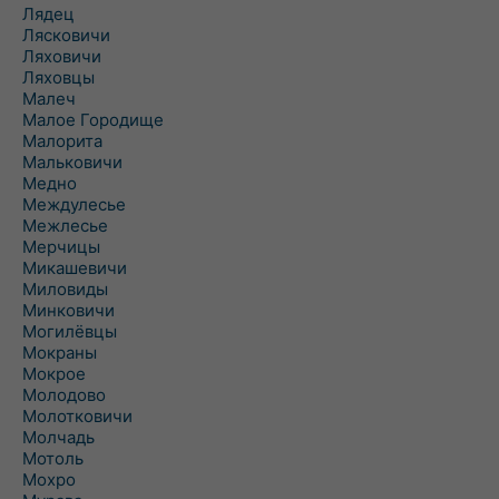
Лядец
Лясковичи
Ляховичи
Ляховцы
Малеч
Малое Городище
Малорита
Мальковичи
Медно
Междулесье
Межлесье
Мерчицы
Микашевичи
Миловиды
Минковичи
Могилёвцы
Мокраны
Мокрое
Молодово
Молотковичи
Молчадь
Мотоль
Мохро