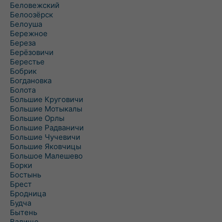
Беловежский
Белоозёрск
Белоуша
Бережное
Береза
Берёзовичи
Берестье
Бобрик
Богдановка
Болота
Большие Круговичи
Большие Мотыкалы
Большие Орлы
Большие Радваничи
Большие Чучевичи
Большие Яковчицы
Большое Малешево
Борки
Бостынь
Брест
Бродница
Будча
Бытень
Валище