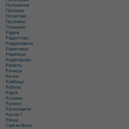
Полонечка
Полонка
Почапово
Пружаны
Псыщево
Радеж
Радостово
Раздяловичи
Ракитница
Ревятичи
Редигерово
Ремель
Речица
Речки
Ровбицк
Рубель
Рудск
Ружаны
Русино
Русиновичи
Рухча-1
Рясна
Святая Воля