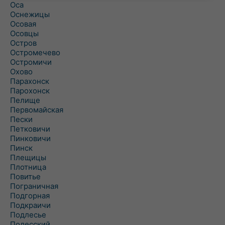
Оса
Оснежицы
Осовая
Осовцы
Остров
Остромечево
Остромичи
Охово
Парахонск
Парохонск
Пелище
Первомайская
Пески
Петковичи
Пинковичи
Пинск
Плещицы
Плотница
Повитье
Пограничная
Подгорная
Подкраичи
Подлесье
Полесский