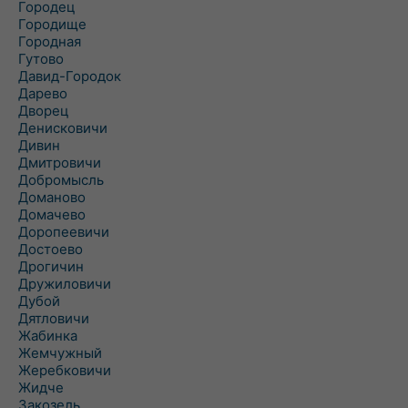
Городец
Городище
Городная
Гутово
Давид-Городок
Дарево
Дворец
Денисковичи
Дивин
Дмитровичи
Добромысль
Доманово
Домачево
Доропеевичи
Достоево
Дрогичин
Дружиловичи
Дубой
Дятловичи
Жабинка
Жемчужный
Жеребковичи
Жидче
Закозель