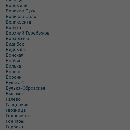
Велемичи
Великие Луки
Великое Село
Великорита
Велута
Верхний Теребежов
Верховичи
Видибор
Видомля
Войская
Волчин
Волька
Вольно
Ворони
Вулька-2
Вулька-Обровская
Высокое
Галево
Ганцевичи
Гвозница
Головчицы
Гончары
Горбаха