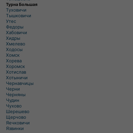
Турна Большая
Туховичи
Тышковичи
Утес
Федоры
Хабовичи
Хидры
Хмелево
Ходосы
Хомск
Хорева
Хоромск
Хотислав
Хотыничи
Чернавчицы
Черни
Черняны
Чудин
Чухово
Шерешево
Щерчово
Яечковичи
Язвинки