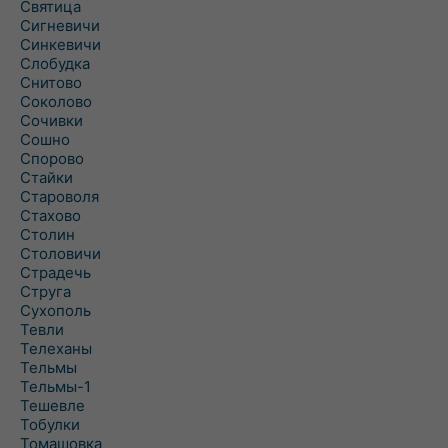
Святица
Сигневичи
Синкевичи
Слобудка
Снитово
Соколово
Сочивки
Сошно
Спорово
Стайки
Староволя
Стахово
Столин
Столовичи
Страдечь
Струга
Сухополь
Тевли
Телеханы
Тельмы
Тельмы-1
Тешевле
Тобулки
Томашовка