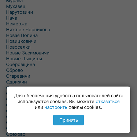
Мурава
Мухавец
Нарутовичи
Нача
Немержа
Нижнее Чернихово
Новая Попина
Новицковичи
Новоселки
Новые Засимовичи
Новые Лыщицы
Оберовщина
Оброво
Огаревичи
Одрижин
Оздамичи
Озяты
Для обеспечения удобства пользователей сайта
Олтуш
используются cookies. Вы можете
отказаться
Ольманы
или
настроить
файлы cookies.
Ольпень
Ольшаны
Принять
Омельная
Ополь
Орехово