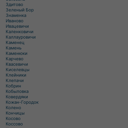
Здитово
Зеленый Бор
Знаменка
Иваново
Ивацевичи
Каленковичи
Каллауровичи
Каменец
Камень
Каменюки
Карчево
Квасевичи
Киселевцы
Клейники
Клепачи
Кобрин
Кобыловка
Ковердяки
Кожан-Городок
Колено
Кончицы
Косово
Коссово