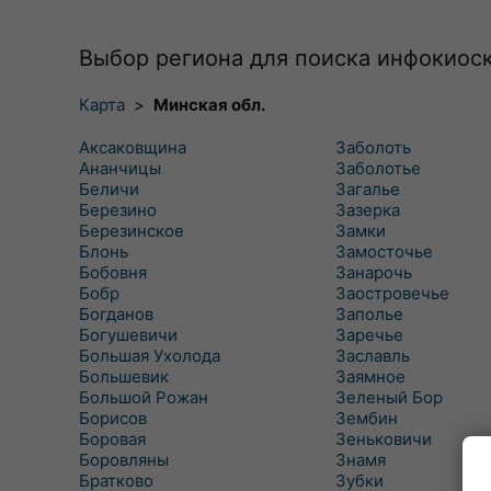
Выбор региона для поиска инфокиос
Карта
>
Минская обл.
Аксаковщина
Заболоть
Ананчицы
Заболотье
Беличи
Загалье
Березино
Зазерка
Березинское
Замки
Блонь
Замосточье
Бобовня
Занарочь
Бобр
Заостровечье
Богданов
Заполье
Богушевичи
Заречье
Большая Ухолода
Заславль
Большевик
Заямное
Большой Рожан
Зеленый Бор
Борисов
Зембин
Боровая
Зеньковичи
Боровляны
Знамя
Братково
Зубки