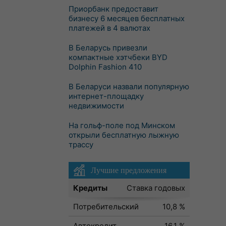
Приорбанк предоставит
бизнесу 6 месяцев бесплатных
платежей в 4 валютах
В Беларусь привезли
компактные хэтчбеки BYD
Dolphin Fashion 410
В Беларуси назвали популярную
интернет-площадку
недвижимости
На гольф-поле под Минском
открыли бесплатную лыжную
трассу
Лучшие предложения
Кредиты
Ставка годовых
Потребительский
10,8 %
Автокредит
16,1 %