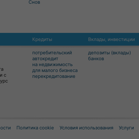
Снов
Кредиты
Вклады, инвестиции
потребительский
депозиты (вклады)
автокредит
банков
на недвижимость
та
для малого бизнеса
и с
перекредитование
сурс
ности
Политика cookie
Условия использования
Услуги