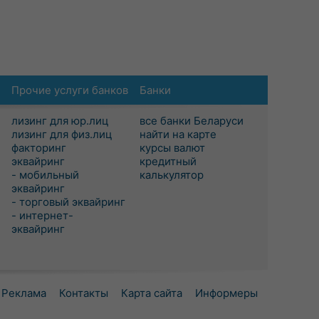
Прочие услуги банков
Банки
лизинг для юр.лиц
все банки Беларуси
лизинг для физ.лиц
найти на карте
факторинг
курсы валют
эквайринг
кредитный
- мобильный
калькулятор
эквайринг
- торговый эквайринг
- интернет-
эквайринг
Реклама
Контакты
Карта сайта
Информеры