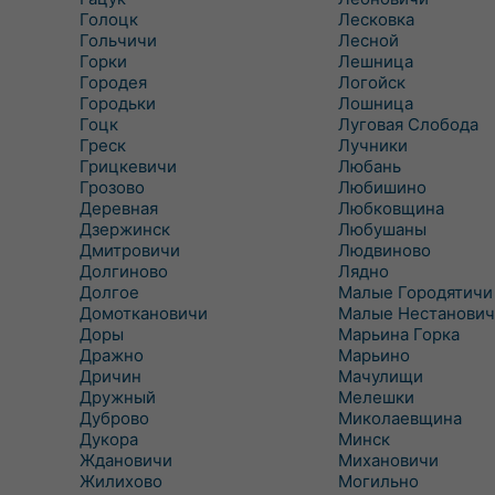
Голоцк
Лесковка
Гольчичи
Лесной
Горки
Лешница
Городея
Логойск
Городьки
Лошница
Гоцк
Луговая Слобода
Греск
Лучники
Грицкевичи
Любань
Грозово
Любишино
Деревная
Любковщина
Дзержинск
Любушаны
Дмитровичи
Людвиново
Долгиново
Лядно
Долгое
Малые Городятичи
Домоткановичи
Малые Нестанович
Доры
Марьина Горка
Дражно
Марьино
Дричин
Мачулищи
Дружный
Мелешки
Дуброво
Миколаевщина
Дукора
Минск
Ждановичи
Михановичи
Жилихово
Могильно