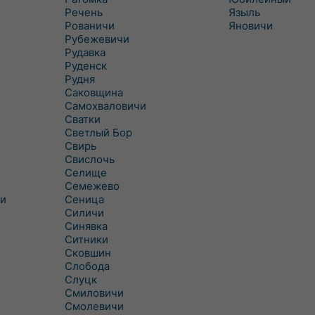
Речень
Языль
Рованичи
Яновичи
Рубежевичи
Рудавка
Руденск
Рудня
Саковщина
Самохваловичи
Сватки
Светлый Бор
Свирь
Свислочь
Селище
Семежево
и
Сеница
Силичи
Синявка
Ситники
Сковшин
Слобода
Слуцк
Смиловичи
Смолевичи