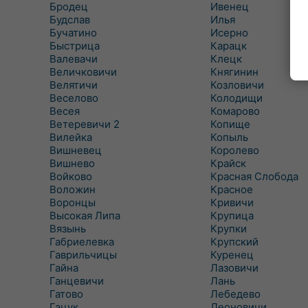
Бродец
Ивенец
Будслав
Илья
Бучатино
Исерно
Быстрица
Карацк
Валевачи
Клецк
Величковичи
Княгинин
Велятичи
Козловичи
Веселово
Колодищи
Весея
Комарово
Ветеревичи 2
Копище
Вилейка
Копыль
Вишневец
Королево
Вишнево
Крайск
Войково
Красная Слобода
Воложин
Красное
Воронцы
Кривичи
Высокая Липа
Крупица
Вязынь
Крупки
Габриелевка
Крупский
Гаврильчицы
Куренец
Гайна
Лазовичи
Ганцевичи
Лань
Гатово
Лебедево
Гацук
Леоновичи