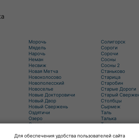
ка
Морочь
Солигорск
Мядель
Сороги
Нарочь
Сорочи
Неман
Сосны
Несвиж
Сосны 2
Новая Метча
Станьково
Новоколосово
Старица
Новополесский
Старобин
Новоселье
Старые Дороги
Новые Докторовичи
Старый Сверже
Новый Двор
Столбцы
Новый Свержень
Сырмеж
Оздятичи
Таль
Озеро
Талька
Озерцо
Танежицы
Околово
Тимковичи
Для обеспечения удобства пользователей сайта
Октябрь
Турец-Бояры