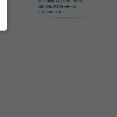
Банкоматы
,
Отделения
банков
,
Обменники
,
Инфокиоски