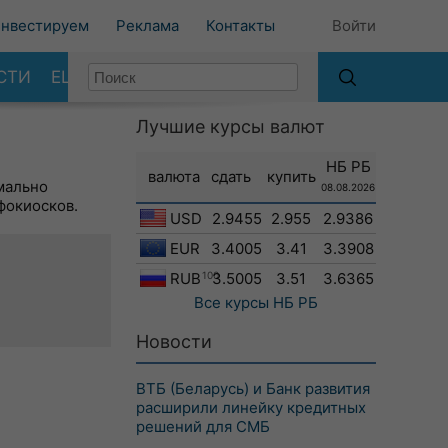
нвестируем
Реклама
Контакты
Войти
СТИ
ЕЩЕ
Лучшие курсы валют
НБ РБ
валюта
сдать
купить
мально
08.08.2026
фокиосков.
USD
2.9455
2.955
2.9386
EUR
3.4005
3.41
3.3908
RUB
100
3.5005
3.51
3.6365
Все курсы
НБ РБ
Новости
ВТБ (Беларусь) и Банк развития
расширили линейку кредитных
решений для СМБ