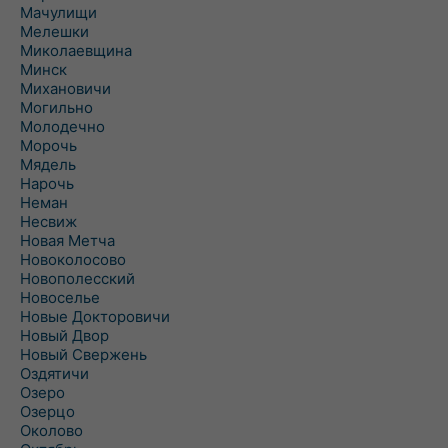
Мачулищи
Мелешки
Миколаевщина
Минск
Михановичи
Могильно
Молодечно
Морочь
Мядель
Нарочь
Неман
Несвиж
Новая Метча
Новоколосово
Новополесский
Новоселье
Новые Докторовичи
Новый Двор
Новый Свержень
Оздятичи
Озеро
Озерцо
Околово