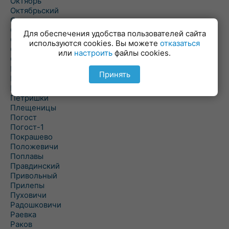
Октябрь
Октябрьский
Олехновичи
Омговичи
Для обеспечения удобства пользователей сайта
Оношки
используются cookies. Вы можете
отказаться
Осовец
или
настроить
файлы cookies.
Острошицкий Городок
Пасека
Принять
Пастовичи
Першаи
Петришки
Плещеницы
Погост
Погост-1
Покрашево
Положевичи
Поплавы
Правдинский
Привольный
Прилепы
Пуховичи
Радошковичи
Раевка
Раков