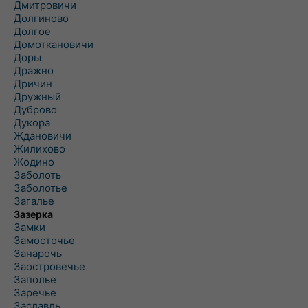
Дмитровичи
Долгиново
Долгое
Домоткановичи
Доры
Дражно
Дричин
Дружный
Дуброво
Дукора
Ждановичи
Жилихово
Жодино
Заболоть
Заболотье
Загалье
Зазерка
Замки
Замосточье
Занарочь
Заостровечье
Заполье
Заречье
Заславль