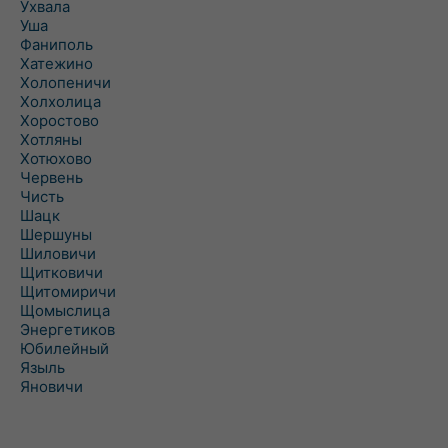
Ухвала
Уша
Фаниполь
Хатежино
Холопеничи
Холхолица
Хоростово
Хотляны
Хотюхово
Червень
Чисть
Шацк
Шершуны
Шиловичи
Щитковичи
Щитомиричи
Щомыслица
Энергетиков
Юбилейный
Языль
Яновичи