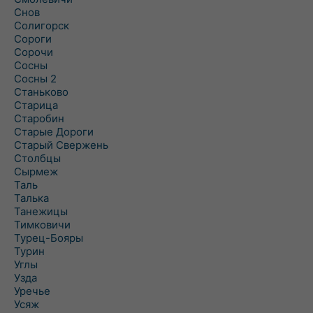
Снов
Солигорск
Сороги
Сорочи
Сосны
Сосны 2
Станьково
Старица
Старобин
Старые Дороги
Старый Свержень
Столбцы
Сырмеж
Таль
Талька
Танежицы
Тимковичи
Турец-Бояры
Турин
Углы
Узда
Уречье
Усяж