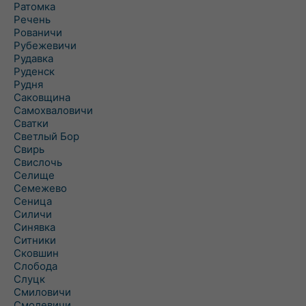
Ратомка
Речень
Рованичи
Рубежевичи
Рудавка
Руденск
Рудня
Саковщина
Самохваловичи
Сватки
Светлый Бор
Свирь
Свислочь
Селище
Семежево
Сеница
Силичи
Синявка
Ситники
Сковшин
Слобода
Слуцк
Смиловичи
Смолевичи