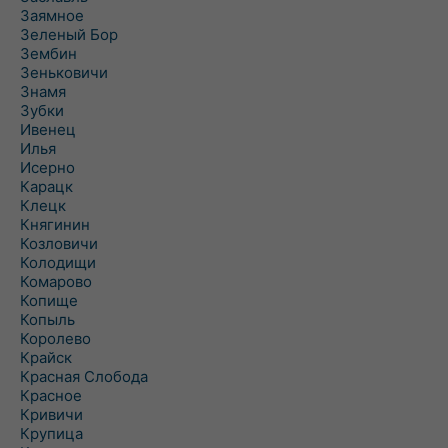
Заямное
Зеленый Бор
Зембин
Зеньковичи
Знамя
Зубки
Ивенец
Илья
Исерно
Карацк
Клецк
Княгинин
Козловичи
Колодищи
Комарово
Копище
Копыль
Королево
Крайск
Красная Слобода
Красное
Кривичи
Крупица