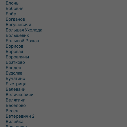
Блонь
Бобовня
Бобр
Богданов
Богушевичи
Большая Ухолода
Большевик
Большой Рожан
Борисов
Боровая
Боровляны
Братково
Бродец
Будслав
Бучатино
Быстрица
Валевачи
Величковичи
Велятичи
Веселово
Весея
Ветеревичи 2
Вилейка
Вишневец