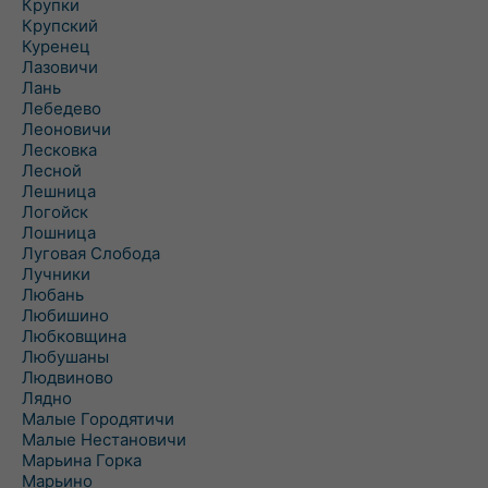
Крупки
Крупский
Куренец
Лазовичи
Лань
Лебедево
Леоновичи
Лесковка
Лесной
Лешница
Логойск
Лошница
Луговая Слобода
Лучники
Любань
Любишино
Любковщина
Любушаны
Людвиново
Лядно
Малые Городятичи
Малые Нестановичи
Марьина Горка
Марьино