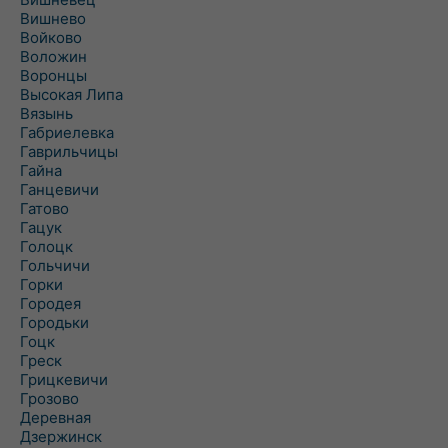
Вишнево
Войково
Воложин
Воронцы
Высокая Липа
Вязынь
Габриелевка
Гаврильчицы
Гайна
Ганцевичи
Гатово
Гацук
Голоцк
Гольчичи
Горки
Городея
Городьки
Гоцк
Греск
Грицкевичи
Грозово
Деревная
Дзержинск