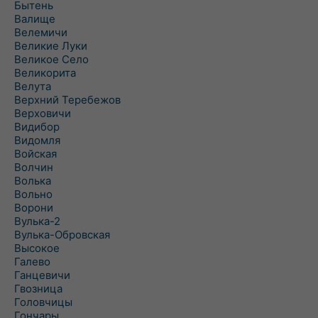
Бытень
Валище
Велемичи
Великие Луки
Великое Село
Великорита
Велута
Верхний Теребежов
Верховичи
Видибор
Видомля
Войская
Волчин
Волька
Вольно
Ворони
Вулька-2
Вулька-Обровская
Высокое
Галево
Ганцевичи
Гвозница
Головчицы
Гончары