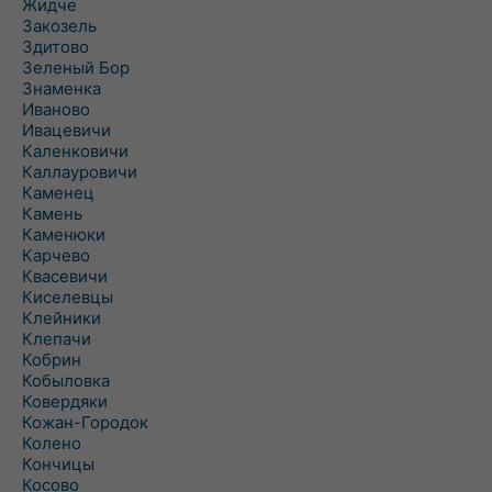
Жидче
Закозель
Здитово
Зеленый Бор
Знаменка
Иваново
Ивацевичи
Каленковичи
Каллауровичи
Каменец
Камень
Каменюки
Карчево
Квасевичи
Киселевцы
Клейники
Клепачи
Кобрин
Кобыловка
Ковердяки
Кожан-Городок
Колено
Кончицы
Косово