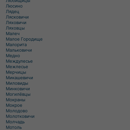
Любищицы
Люсино
Лядец
Лясковичи
Ляховичи
Ляховцы
Малеч
Малое Городище
Малорита
Мальковичи
Медно
Междулесье
Межлесье
Мерчицы
Микашевичи
Миловиды
Минковичи
Могилёвцы
Мокраны
Мокрое
Молодово
Молотковичи
Молчадь
Мотоль