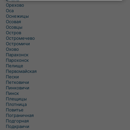
Орехово
Оса
Оснежицы
Осовая
Осовцы
Остров
Остромечево
Остромичи
Охово
Парахонск
Парохонск
Пелище
Первомайская
Пески
Петковичи
Пинковичи
Пинск
Плещицы
Плотница
Повитье
Пограничная
Подгорная
Подкраичи