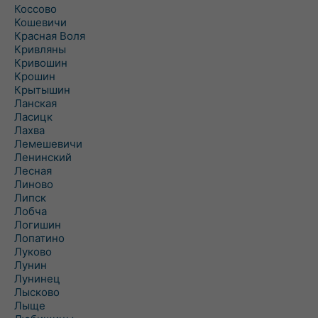
Коссово
Кошевичи
Красная Воля
Кривляны
Кривошин
Крошин
Крытышин
Ланская
Ласицк
Лахва
Лемешевичи
Ленинский
Лесная
Линово
Липск
Лобча
Логишин
Лопатино
Луково
Лунин
Лунинец
Лысково
Лыще