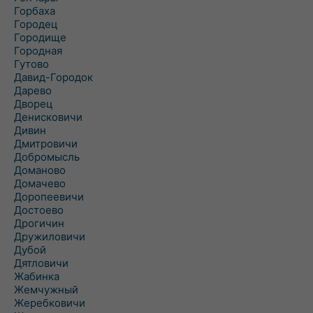
Горбаха
Городец
Городище
Городная
Гутово
Давид-Городок
Дарево
Дворец
Денисковичи
Дивин
Дмитровичи
Добромысль
Доманово
Домачево
Доропеевичи
Достоево
Дрогичин
Дружиловичи
Дубой
Дятловичи
Жабинка
Жемчужный
Жеребковичи