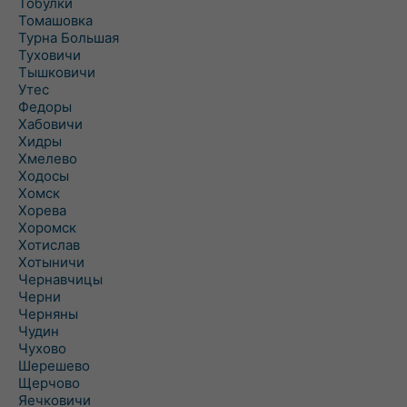
Тобулки
Томашовка
Турна Большая
Туховичи
Тышковичи
Утес
Федоры
Хабовичи
Хидры
Хмелево
Ходосы
Хомск
Хорева
Хоромск
Хотислав
Хотыничи
Чернавчицы
Черни
Черняны
Чудин
Чухово
Шерешево
Щерчово
Яечковичи