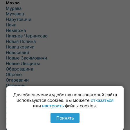
Мохро
Мурава
Мухавец
Нарутовичи
Нача
Немержа
Нижнее Чернихово
Новая Попина
Новицковичи
Новоселки
Новые Засимовичи
Новые Лыщицы
Оберовщина
Оброво
Огаревичи
Одрижин
Оздамичи
Для обеспечения удобства пользователей сайта
Озяты
используются cookies. Вы можете
отказаться
Олтуш
или
настроить
файлы cookies.
Ольманы
Ольпень
Принять
Ольшаны
Омельная
Ополь