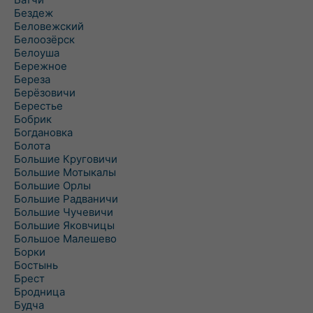
Бездеж
Беловежский
Белоозёрск
Белоуша
Бережное
Береза
Берёзовичи
Берестье
Бобрик
Богдановка
Болота
Большие Круговичи
Большие Мотыкалы
Большие Орлы
Большие Радваничи
Большие Чучевичи
Большие Яковчицы
Большое Малешево
Борки
Бостынь
Брест
Бродница
Будча