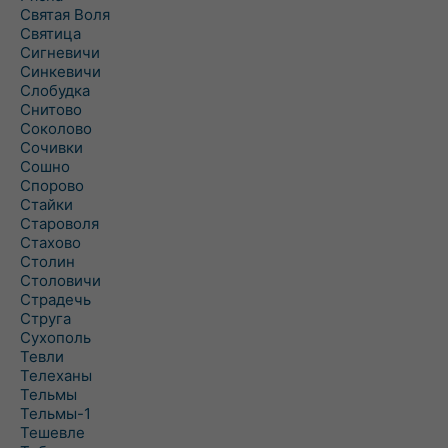
Святая Воля
Святица
Сигневичи
Синкевичи
Слобудка
Снитово
Соколово
Сочивки
Сошно
Спорово
Стайки
Староволя
Стахово
Столин
Столовичи
Страдечь
Струга
Сухополь
Тевли
Телеханы
Тельмы
Тельмы-1
Тешевле