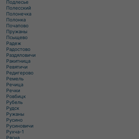
Подлесье
Полесский
Полонечка
Полонка
Почапово
Пружаны
Псыщево
Радеж
Радостово
Раздяловичи
Ракитница
Ревятичи
Редигерово
Ремель
Речица
Речки
Ровбицк
Рубель
Рудск
Ружаны
Русино
Русиновичи
Рухча-1
Рясна