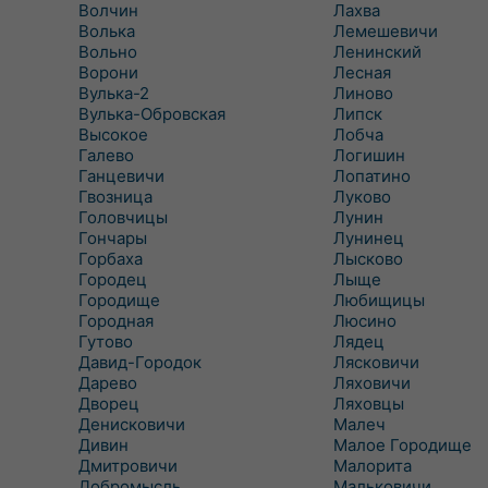
Волчин
Лахва
Волька
Лемешевичи
Вольно
Ленинский
Ворони
Лесная
Вулька-2
Линово
Вулька-Обровская
Липск
Высокое
Лобча
Галево
Логишин
Ганцевичи
Лопатино
Гвозница
Луково
Головчицы
Лунин
Гончары
Лунинец
Горбаха
Лысково
Городец
Лыще
Городище
Любищицы
Городная
Люсино
Гутово
Лядец
Давид-Городок
Лясковичи
Дарево
Ляховичи
Дворец
Ляховцы
Денисковичи
Малеч
Дивин
Малое Городище
Дмитровичи
Малорита
Добромысль
Мальковичи