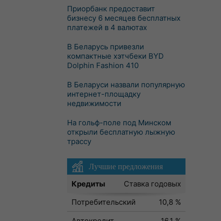
Приорбанк предоставит
бизнесу 6 месяцев бесплатных
платежей в 4 валютах
В Беларусь привезли
компактные хэтчбеки BYD
Dolphin Fashion 410
В Беларуси назвали популярную
интернет-площадку
недвижимости
На гольф-поле под Минском
открыли бесплатную лыжную
трассу
Лучшие предложения
Кредиты
Ставка годовых
Потребительский
10,8 %
Автокредит
16,1 %