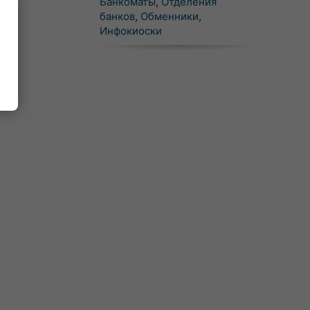
Банкоматы
,
Отделения
банков
,
Обменники
,
Инфокиоски