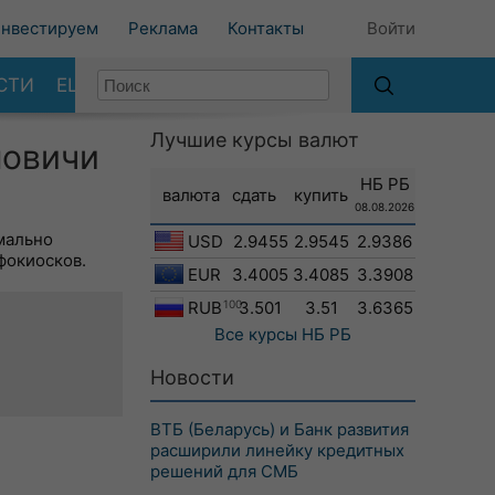
нвестируем
Реклама
Контакты
Войти
СТИ
ЕЩЕ
Лучшие курсы валют
новичи
НБ РБ
валюта
сдать
купить
08.08.2026
мально
USD
2.9455
2.9545
2.9386
фокиосков.
EUR
3.4005
3.4085
3.3908
RUB
100
3.501
3.51
3.6365
Все курсы
НБ РБ
Новости
ВТБ (Беларусь) и Банк развития
расширили линейку кредитных
решений для СМБ