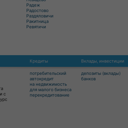
Радеж
Радостово
Раздяловичи
Ракитница
Ревятичи
Кредиты
Вклады, инвестиции
потребительский
депозиты (вклады)
автокредит
банков
на недвижимость
та
для малого бизнеса
и с
перекредитование
сурс