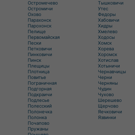
Остромечево
Тышковичи
Остромичи
Утес
Охово
Федоры
Парахонск
Хабовичи
Парохонск
Хидры
Пелище
Хмелево
Первомайская
Ходосы
Пески
Хомск
Петковичи
Хорева
Пинковичи
Хоромск
Пинск
Хотислав
Плещицы
Хотыничи
Плотница
Чернавчицы
Повитье
Черни
Пограничная
Черняны
Подгорная
Чудин
Подкраичи
Чухово
Подлесье
Шерешево
Полесский
Щерчово
Полонечка
Яечковичи
Полонка
Язвинки
Почапово
Пружаны
Псыщево