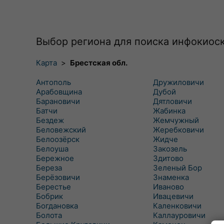
Выбор региона для поиска инфокиос
Карта
>
Брестская обл.
Антополь
Дружиловичи
Арабовщина
Дубой
Барановичи
Дятловичи
Батчи
Жабинка
Бездеж
Жемчужный
Беловежский
Жеребковичи
Белоозёрск
Жидче
Белоуша
Закозель
Бережное
Здитово
Береза
Зеленый Бор
Берёзовичи
Знаменка
Берестье
Иваново
Бобрик
Ивацевичи
Богдановка
Каленковичи
Болота
Каллауровичи