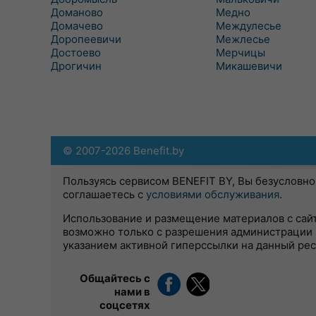
Доманово
Медно
Домачево
Междулесье
Доропеевичи
Межлесье
Достоево
Мерчицы
Дрогичин
Микашевичи
© 2007-2026 Benefit.by
Пользуясь сервисом BENEFIT BY, Вы безусловно
соглашаетесь с
условиями обслуживания
.
Использование и размещение материалов с сай
возможно только с разрешения администрации 
указанием активной гиперссылки на данный ре
Общайтесь с
нами в
соцсетях