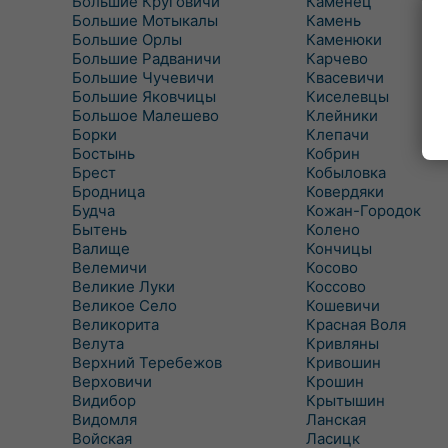
Большие Круговичи
Каменец
Большие Мотыкалы
Камень
Большие Орлы
Каменюки
Большие Радваничи
Карчево
Большие Чучевичи
Квасевичи
Большие Яковчицы
Киселевцы
Большое Малешево
Клейники
Борки
Клепачи
Бостынь
Кобрин
Брест
Кобыловка
Бродница
Ковердяки
Будча
Кожан-Городок
Бытень
Колено
Валище
Кончицы
Велемичи
Косово
Великие Луки
Коссово
Великое Село
Кошевичи
Великорита
Красная Воля
Велута
Кривляны
Верхний Теребежов
Кривошин
Верховичи
Крошин
Видибор
Крытышин
Видомля
Ланская
Войская
Ласицк