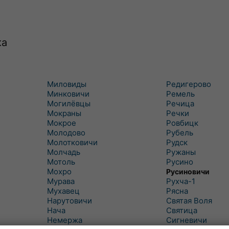
ка
Миловиды
Редигерово
Минковичи
Ремель
Могилёвцы
Речица
Мокраны
Речки
Мокрое
Ровбицк
Молодово
Рубель
Молотковичи
Рудск
Молчадь
Ружаны
Мотоль
Русино
Мохро
Русиновичи
Мурава
Рухча-1
Мухавец
Рясна
Нарутовичи
Святая Воля
Нача
Святица
Немержа
Сигневичи