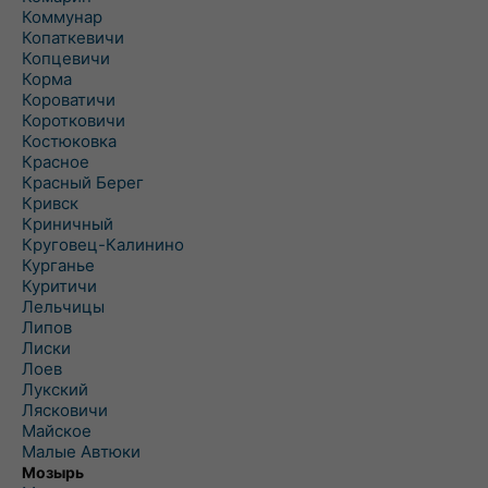
Коммунар
Копаткевичи
Копцевичи
Корма
Короватичи
Коротковичи
Костюковка
Красное
Красный Берег
Кривск
Криничный
Круговец-Калинино
Курганье
Куритичи
Лельчицы
Липов
Лиски
Лоев
Лукский
Лясковичи
Майское
Малые Автюки
Мозырь