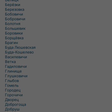
Берёзки
Березовка
Бобовичи
Бобровичи
Болотня
Большевик
Боровики
Борщёвка
Брагин
Буда Люшевская
Буда-Кошелево
Василевичи
Ветка
Гадиловичи
Глинище
Глушковичи
Глыбов
Гомель
Городец
Горочичи
Дворец
Доброгоща
Добруш