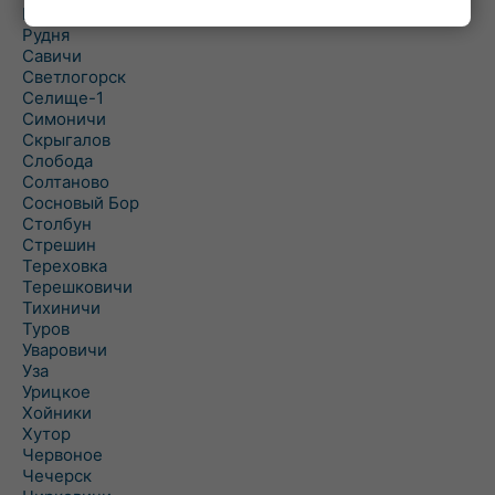
Рогинь
Рудня
Савичи
Светлогорск
Селище-1
Симоничи
Скрыгалов
Слобода
Солтаново
Сосновый Бор
Столбун
Стрешин
Тереховка
Терешковичи
Тихиничи
Туров
Уваровичи
Уза
Урицкое
Хойники
Хутор
Червоное
Чечерск