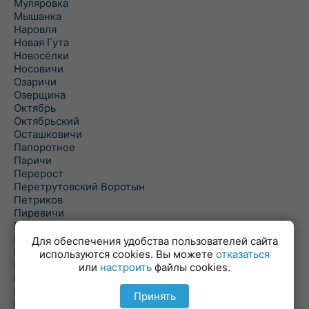
Муляровка
Мышанка
Наровля
Новая Гута
Новосёлки
Носовичи
Озаричи
Озерщина
Октябрь
Октябрьский
Осташковичи
Папоротное
Паричи
Перерост
Перетрутовский Воротын
Петриков
Пиревичи
Поболово
Поколюбичи
Для обеспечения удобства пользователей сайта
Полесье
используются cookies. Вы можете
отказаться
Птичь
или
настроить
файлы cookies.
Речица
Ровенская Слобода
Принять
Рогачев