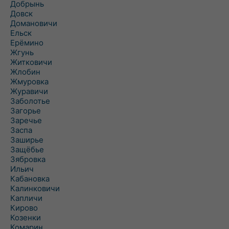
Добрынь
Довск
Домановичи
Ельск
Ерёмино
Жгунь
Житковичи
Жлобин
Жмуровка
Журавичи
Заболотье
Загорье
Заречье
Заспа
Заширье
Защёбье
Зябровка
Ильич
Кабановка
Калинковичи
Капличи
Кирово
Козенки
Комарин